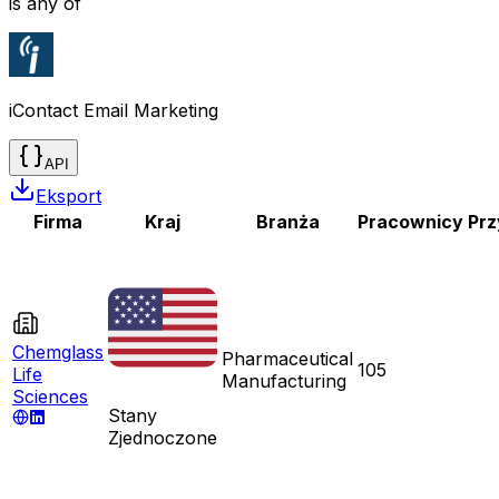
is any of
iContact Email Marketing
API
Eksport
Firma
Kraj
Branża
Pracownicy
Pr
Chemglass
Pharmaceutical
105
Life
Manufacturing
Sciences
Stany
Zjednoczone