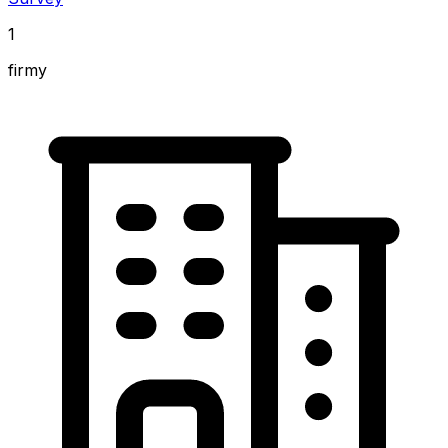
1
firmy