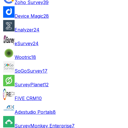
Zoho Survey
39
Device Magic
28
Enalyzer
24
eSurvey
24
Wootric
18
SoGoSurvey
17
SurveyPlanet
12
FIVE CRM
10
Adxstudio Portals
8
SurveyMonkey Enterprise
7