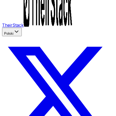
TheirStack
Polski