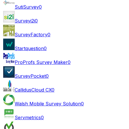
SutiSurvey
0
Surveyi2i
0
SurveyFactory
0
Startquestion
0
ProProfs Survey Maker
0
SurveyPocket
0
CallidusCloud CX
0
Walsh Mobile Survey Solution
0
Servmetrics
0