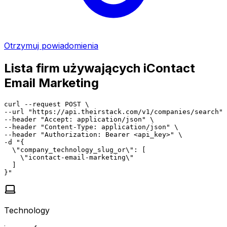
Otrzymuj powiadomienia
Lista firm używających iContact
Email Marketing
curl --request POST \

--url "https://api.theirstack.com/v1/companies/search" 
--header "Accept: application/json" \

--header "Content-Type: application/json" \

--header "Authorization: Bearer <api_key>" \

-d "{

  \"company_technology_slug_or\": [

    \"icontact-email-marketing\"

  ]

}"
Technology