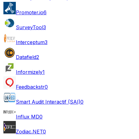
Promoter.io
6
SurveyTool
3
Interceptum
3
Datafield
2
Informizely
1
Feedbackstr
0
Smart Audit Interactif (SAI)
0
Influx MD
0
Zodiac.NET
0