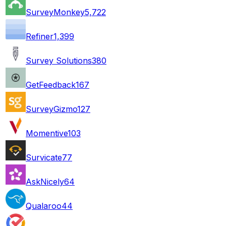
SurveyMonkey
5,722
Refiner
1,399
Survey Solutions
380
GetFeedback
167
SurveyGizmo
127
Momentive
103
Survicate
77
AskNicely
64
Qualaroo
44