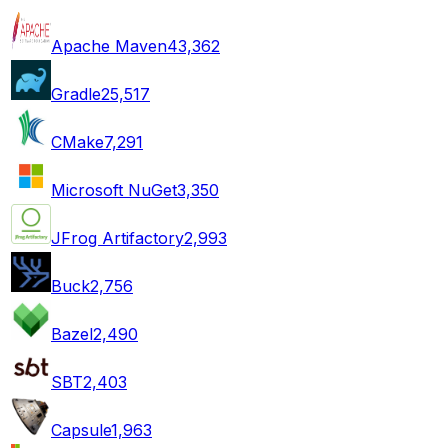
Apache Maven
43,362
Gradle
25,517
CMake
7,291
Microsoft NuGet
3,350
JFrog Artifactory
2,993
Buck
2,756
Bazel
2,490
SBT
2,403
Capsule
1,963