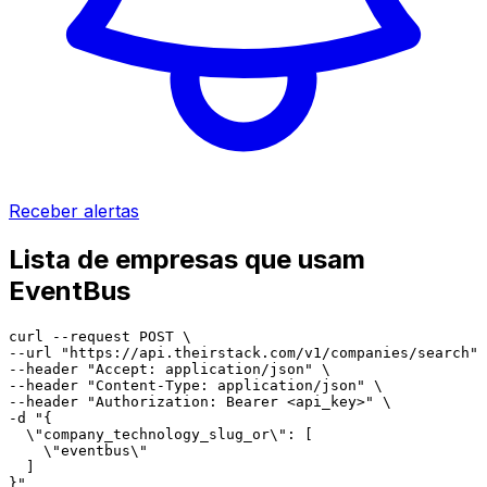
Receber alertas
Lista de empresas que usam
EventBus
curl --request POST \

--url "https://api.theirstack.com/v1/companies/search" 
--header "Accept: application/json" \

--header "Content-Type: application/json" \

--header "Authorization: Bearer <api_key>" \

-d "{

  \"company_technology_slug_or\": [

    \"eventbus\"

  ]

}"