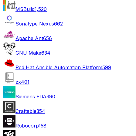
MSBuild
1,520
Sonatype Nexus
662
Apache Ant
656
GNU Make
634
Red Hat Ansible Automation Platform
599
zx
401
Siemens EDA
390
Craftable
354
Robocorp
158