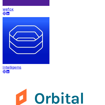
wefox
Intelligems