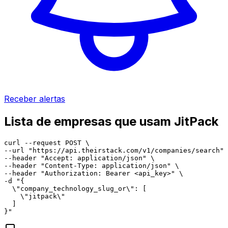
Receber alertas
Lista de empresas que usam JitPack
curl --request POST \

--url "https://api.theirstack.com/v1/companies/search" 
--header "Accept: application/json" \

--header "Content-Type: application/json" \

--header "Authorization: Bearer <api_key>" \

-d "{

  \"company_technology_slug_or\": [

    \"jitpack\"

  ]

}"