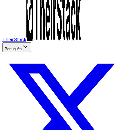
TheirStack
Português