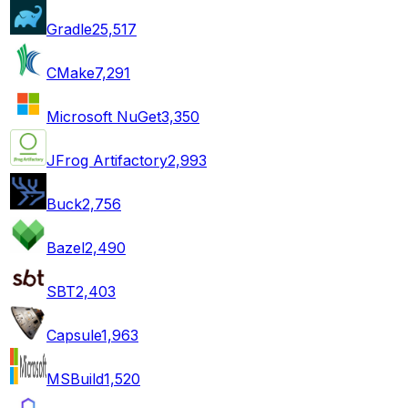
Gradle
25,517
CMake
7,291
Microsoft NuGet
3,350
JFrog Artifactory
2,993
Buck
2,756
Bazel
2,490
SBT
2,403
Capsule
1,963
MSBuild
1,520