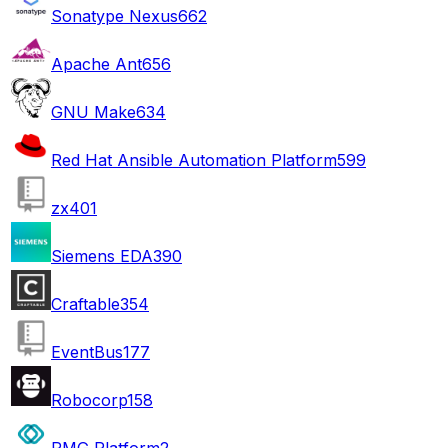
Sonatype Nexus
662
Apache Ant
656
GNU Make
634
Red Hat Ansible Automation Platform
599
zx
401
Siemens EDA
390
Craftable
354
EventBus
177
Robocorp
158
PMG Platform
2