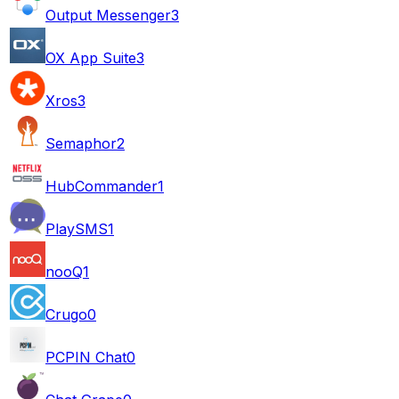
Output Messenger
3
OX App Suite
3
Xros
3
Semaphor
2
HubCommander
1
PlaySMS
1
nooQ
1
Crugo
0
PCPIN Chat
0