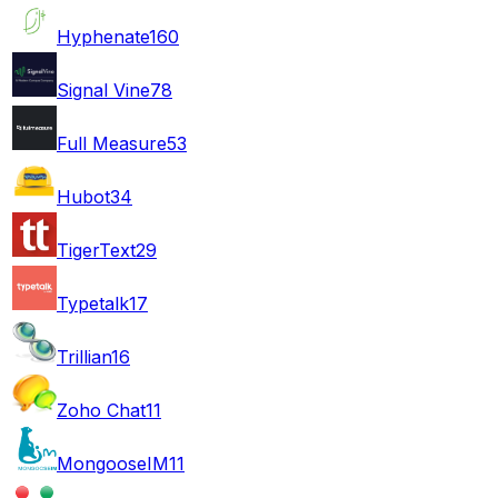
Hyphenate
160
Signal Vine
78
Full Measure
53
Hubot
34
TigerText
29
Typetalk
17
Trillian
16
Zoho Chat
11
MongooseIM
11