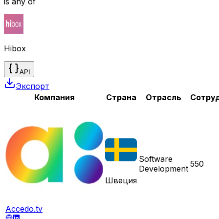
is any of
Hibox
API
Экспорт
Компания
Страна
Отрасль
Сотру
Software
550
Development
Швеция
Accedo.tv