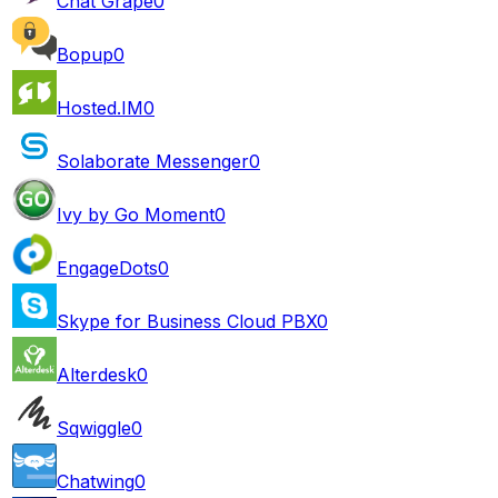
Chat Grape
0
Bopup
0
Hosted.IM
0
Solaborate Messenger
0
Ivy by Go Moment
0
EngageDots
0
Skype for Business Cloud PBX
0
Alterdesk
0
Sqwiggle
0
Chatwing
0