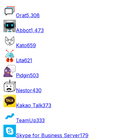
Orat
5,308
Abbot
1,473
Kato
659
Lita
621
Pidgin
503
Nestor
430
Kakao Talk
373
TeamUp
333
Skype for Business Server
179