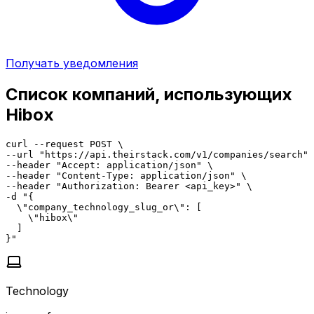
Получать уведомления
Список компаний, использующих
Hibox
curl --request POST \

--url "https://api.theirstack.com/v1/companies/search" 
--header "Accept: application/json" \

--header "Content-Type: application/json" \

--header "Authorization: Bearer <api_key>" \

-d "{

  \"company_technology_slug_or\": [

    \"hibox\"

  ]

}"
Technology