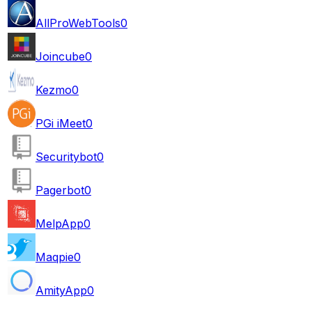
AllProWebTools
0
Joincube
0
Kezmo
0
PGi iMeet
0
Securitybot
0
Pagerbot
0
MelpApp
0
Maqpie
0
AmityApp
0