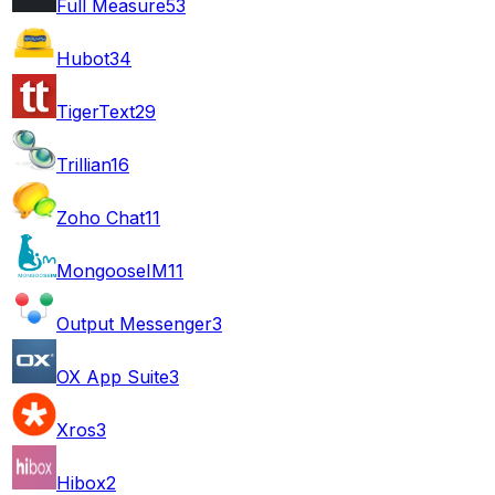
Full Measure
53
Hubot
34
TigerText
29
Trillian
16
Zoho Chat
11
MongooseIM
11
Output Messenger
3
OX App Suite
3
Xros
3
Hibox
2