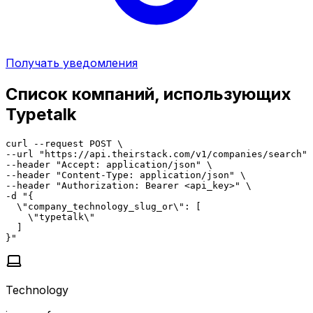
Получать уведомления
Список компаний, использующих
Typetalk
curl --request POST \

--url "https://api.theirstack.com/v1/companies/search" 
--header "Accept: application/json" \

--header "Content-Type: application/json" \

--header "Authorization: Bearer <api_key>" \

-d "{

  \"company_technology_slug_or\": [

    \"typetalk\"

  ]

}"
Technology