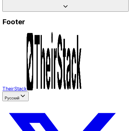
Footer
TheirStack
Русский