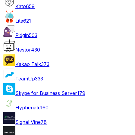
Kato
659
Lita
621
Pidgin
503
Nestor
430
Kakao Talk
373
TeamUp
333
Skype for Business Server
179
Hyphenate
160
Signal Vine
78