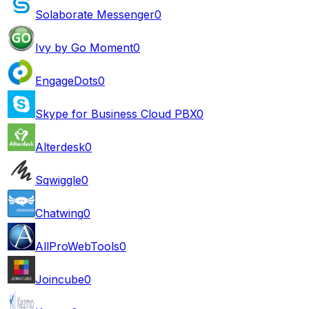
Solaborate Messenger
0
Ivy by Go Moment
0
EngageDots
0
Skype for Business Cloud PBX
0
Alterdesk
0
Sqwiggle
0
Chatwing
0
AllProWebTools
0
Joincube
0