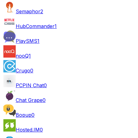
Semaphor
2
HubCommander
1
PlaySMS
1
nooQ
1
Crugo
0
PCPIN Chat
0
Chat Grape
0
Bopup
0
Hosted.IM
0