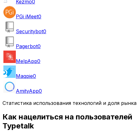
Kezmo
0
PGi iMeet
0
Securitybot
0
Pagerbot
0
MelpApp
0
Maqpie
0
AmityApp
0
Статистика использования технологий и доля рынка
Как нацелиться на пользователей
Typetalk