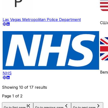
Las Vegas Metropolitan Police Department
СШ
Вел
NHS
Showing
10
of
17
results
Page
1
of
2
Go to first page
Go to previous page
Go to next page