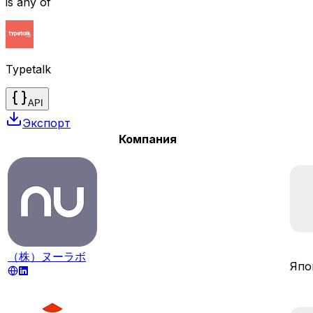
is any of
Typetalk
API
Экспорт
Компания
（株）ヌーラボ
Япо