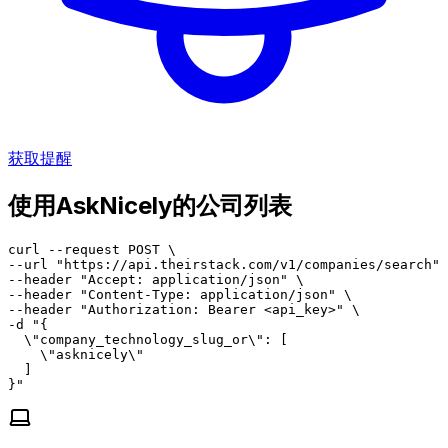
获取提醒
使用AskNicely的公司列表
curl --request POST \

--url "https://api.theirstack.com/v1/companies/search" 
--header "Accept: application/json" \

--header "Content-Type: application/json" \

--header "Authorization: Bearer <api_key>" \

-d "{

  \"company_technology_slug_or\": [

    \"asknicely\"

  ]

}"