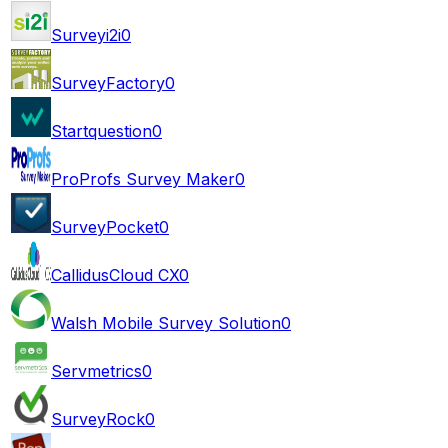
Surveyi2i
0
SurveyFactory
0
Startquestion
0
ProProfs Survey Maker
0
SurveyPocket
0
CallidusCloud CX
0
Walsh Mobile Survey Solution
0
Servmetrics
0
SurveyRock
0