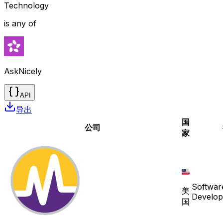
Technology
is any of
AskNicely
API
导出
国
公司
家
Softwar
美
Develo
国