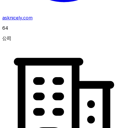
asknicely.com
64
公司