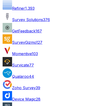
Refiner
1,393
Survey Solutions
376
GetFeedback
167
SurveyGizmo
127
Momentive
103
Survicate
77
Qualaroo
44
Zoho Survey
39
Device Magic
28