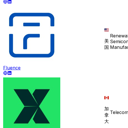
Renewab
美
Semicon
国
Manufac
Fluence
加
Telecom
拿
大