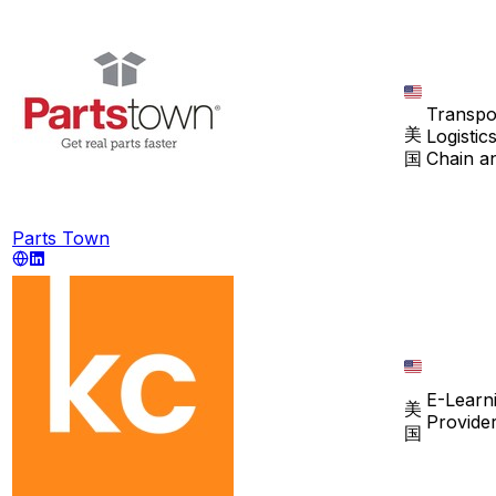
Transpor
美
Logistic
国
Chain a
Parts Town
E-Learn
美
Provide
国