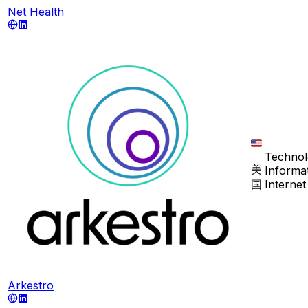
Net Health
Technol
美
Informa
国
Internet
Arkestro