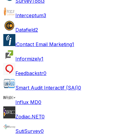
SurveyTool
3
Interceptum
3
Datafield
2
iContact Email Marketing
1
Informizely
1
Feedbackstr
0
Smart Audit Interactif (SAI)
0
Influx MD
0
Zodiac.NET
0
SutiSurvey
0