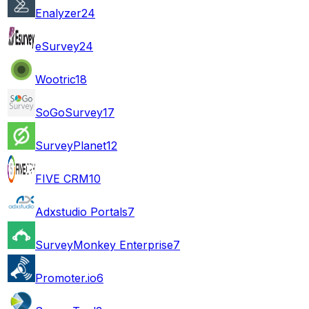
Enalyzer
24
eSurvey
24
Wootric
18
SoGoSurvey
17
SurveyPlanet
12
FIVE CRM
10
Adxstudio Portals
7
SurveyMonkey Enterprise
7
Promoter.io
6