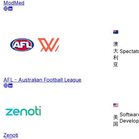
ModMed
澳
大
Spectat
利
亚
AFL - Australian Football League
Softwar
美
Develo
国
Zenoti