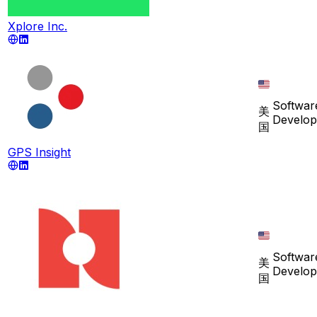
Xplore Inc.
Softwar
美
Develo
国
GPS Insight
Softwar
美
Develo
国