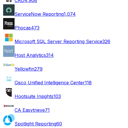
CRD
4,908
ServiceNow Reporting
1,074
Phocas
473
Microsoft SQL Server Reporting Service
326
Host Analytics
314
Yellowfin
279
Cisco Unified Intelligence Center
118
Hootsuite Insights
103
CA Easytrieve
71
Spotlight Reporting
60