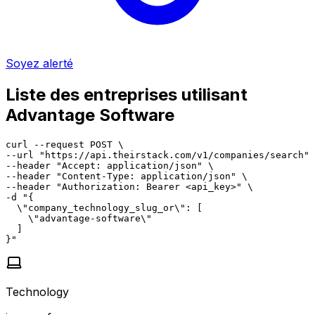
Soyez alerté
Liste des entreprises utilisant
Advantage Software
curl --request POST \

--url "https://api.theirstack.com/v1/companies/search" 
--header "Accept: application/json" \

--header "Content-Type: application/json" \

--header "Authorization: Bearer <api_key>" \

-d "{

  \"company_technology_slug_or\": [

    \"advantage-software\"

  ]

}"
Technology