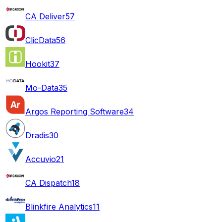
CA Deliver
57
ClicData
56
Hookit
37
Mo-Data
35
Argos Reporting Software
34
Dradis
30
Accuvio
21
CA Dispatch
18
Blinkfire Analytics
11