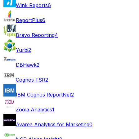
Wink Reports
6
ReportPlus
6
Bravo Reporting
4
Yurbi
2
DBHawk
2
Cognos FSR
2
IBM Cognos ReportNet
2
Zoola Analytics
1
Avarea Analytics for Marketing
0