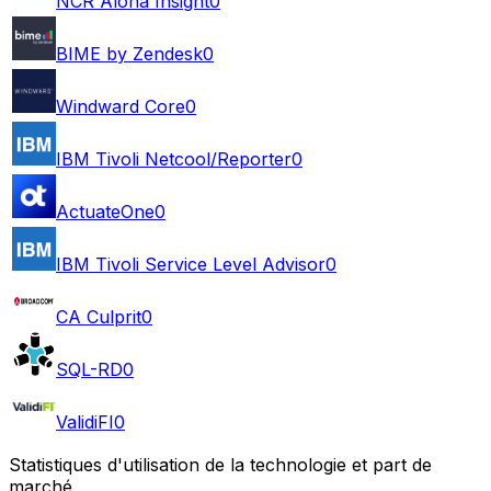
NCR Aloha Insight
0
BIME by Zendesk
0
Windward Core
0
IBM Tivoli Netcool/Reporter
0
ActuateOne
0
IBM Tivoli Service Level Advisor
0
CA Culprit
0
SQL-RD
0
ValidiFI
0
Statistiques d'utilisation de la technologie et part de
marché