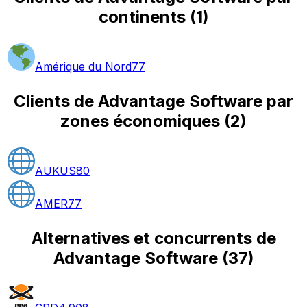
continents
(
1
)
Amérique du Nord
77
Clients de Advantage Software par
zones économiques
(
2
)
AUKUS
80
AMER
77
Alternatives et concurrents de
Advantage Software
(
37
)