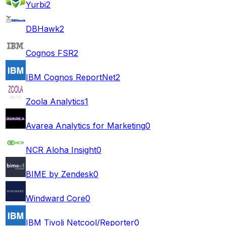
Yurbi
2
DBHawk
2
Cognos FSR
2
IBM Cognos ReportNet
2
Zoola Analytics
1
Avarea Analytics for Marketing
0
NCR Aloha Insight
0
BIME by Zendesk
0
Windward Core
0
IBM Tivoli Netcool/Reporter
0