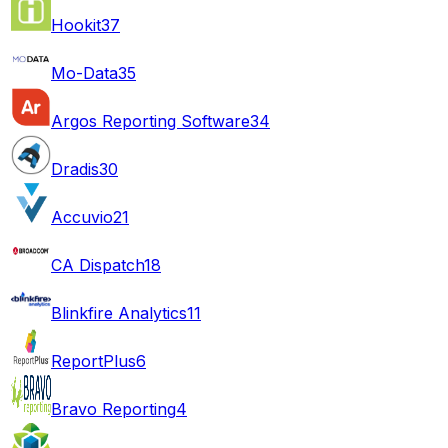
Hookit
37
Mo-Data
35
Argos Reporting Software
34
Dradis
30
Accuvio
21
CA Dispatch
18
Blinkfire Analytics
11
ReportPlus
6
Bravo Reporting
4