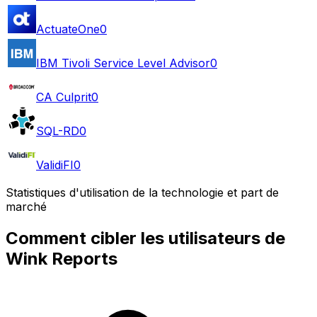
ActuateOne
0
IBM Tivoli Service Level Advisor
0
CA Culprit
0
SQL-RD
0
ValidiFI
0
Statistiques d'utilisation de la technologie et part de
marché
Comment cibler les utilisateurs de
Wink Reports