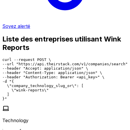
Soyez alerté
Liste des entreprises utilisant Wink
Reports
curl --request POST \

--url "https://api.theirstack.com/v1/companies/search" 
--header "Accept: application/json" \

--header "Content-Type: application/json" \

--header "Authorization: Bearer <api_key>" \

-d "{

  \"company_technology_slug_or\": [

    \"wink-reports\"

  ]

}"
Technology