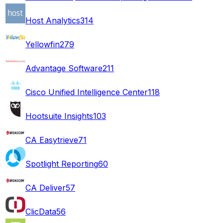
Host Analytics
314
Yellowfin
279
Advantage Software
211
Cisco Unified Intelligence Center
118
Hootsuite Insights
103
CA Easytrieve
71
Spotlight Reporting
60
CA Deliver
57
ClicData
56