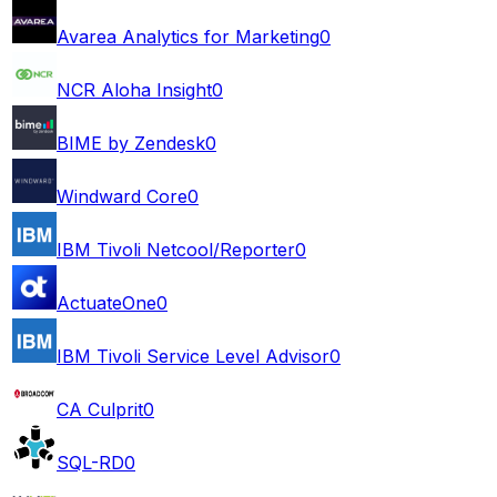
Avarea Analytics for Marketing
0
NCR Aloha Insight
0
BIME by Zendesk
0
Windward Core
0
IBM Tivoli Netcool/Reporter
0
ActuateOne
0
IBM Tivoli Service Level Advisor
0
CA Culprit
0
SQL-RD
0