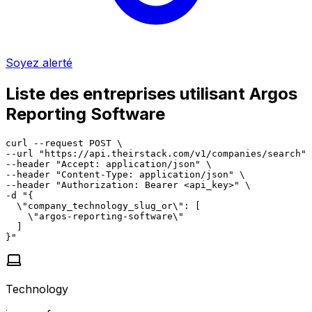
Soyez alerté
Liste des entreprises utilisant Argos
Reporting Software
curl --request POST \

--url "https://api.theirstack.com/v1/companies/search" 
--header "Accept: application/json" \

--header "Content-Type: application/json" \

--header "Authorization: Bearer <api_key>" \

-d "{

  \"company_technology_slug_or\": [

    \"argos-reporting-software\"

  ]

}"
Technology