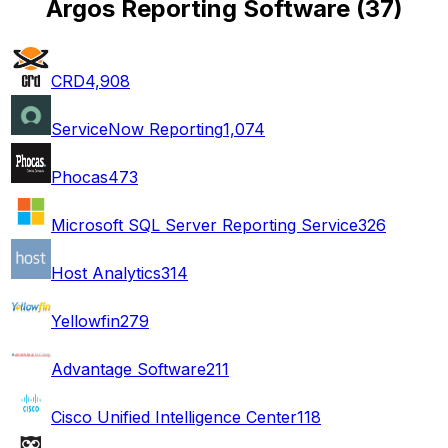
Argos Reporting Software
(
37
)
CRD
4,908
ServiceNow Reporting
1,074
Phocas
473
Microsoft SQL Server Reporting Service
326
Host Analytics
314
Yellowfin
279
Advantage Software
211
Cisco Unified Intelligence Center
118