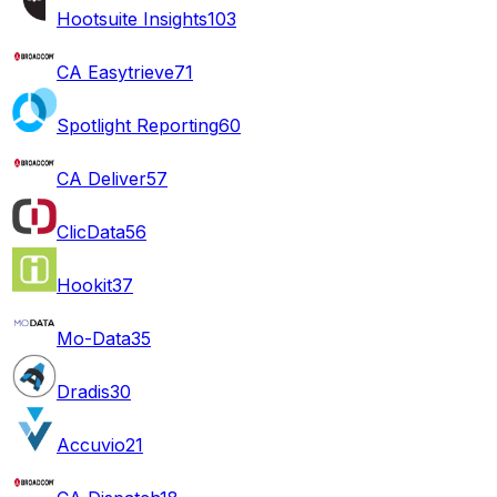
Hootsuite Insights
103
CA Easytrieve
71
Spotlight Reporting
60
CA Deliver
57
ClicData
56
Hookit
37
Mo-Data
35
Dradis
30
Accuvio
21