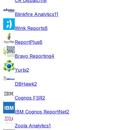
CA Dispatch
18
Blinkfire Analytics
11
Wink Reports
6
ReportPlus
6
Bravo Reporting
4
Yurbi
2
DBHawk
2
Cognos FSR
2
IBM Cognos ReportNet
2
Zoola Analytics
1