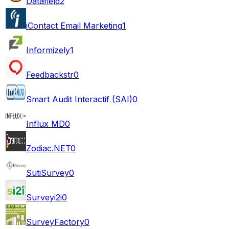
Datafield
2
iContact Email Marketing
1
Informizely
1
Feedbackstr
0
Smart Audit Interactif (SAI)
0
Influx MD
0
Zodiac.NET
0
SutiSurvey
0
Surveyi2i
0
SurveyFactory
0