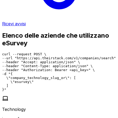
Ricevi avvisi
Elenco delle aziende che utilizzano
eSurvey
curl --request POST \

--url "https://api.theirstack.com/v1/companies/search" 
--header "Accept: application/json" \

--header "Content-Type: application/json" \

--header "Authorization: Bearer <api_key>" \

-d "{

  \"company_technology_slug_or\": [

    \"esurvey\"

  ]

}"
Technology