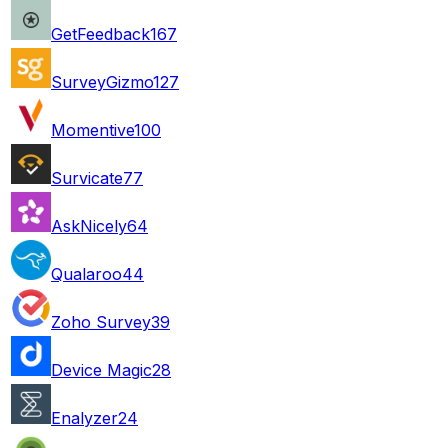
GetFeedback
167
SurveyGizmo
127
Momentive
100
Survicate
77
AskNicely
64
Qualaroo
44
Zoho Survey
39
Device Magic
28
Enalyzer
24