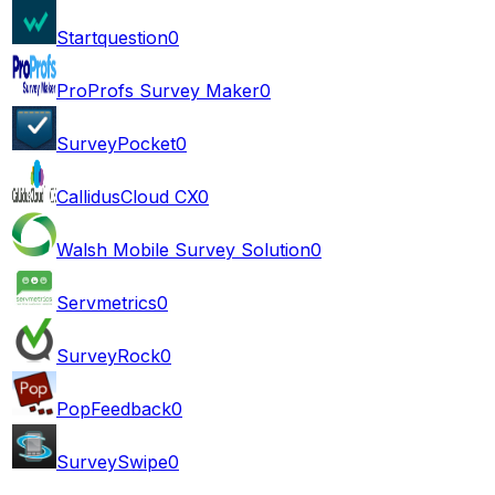
Startquestion
0
ProProfs Survey Maker
0
SurveyPocket
0
CallidusCloud CX
0
Walsh Mobile Survey Solution
0
Servmetrics
0
SurveyRock
0
PopFeedback
0
SurveySwipe
0