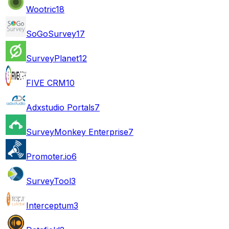
Wootric
18
SoGoSurvey
17
SurveyPlanet
12
FIVE CRM
10
Adxstudio Portals
7
SurveyMonkey Enterprise
7
Promoter.io
6
SurveyTool
3
Interceptum
3