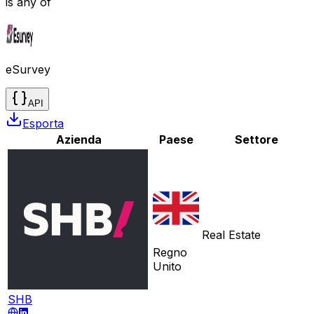
is any of
eSurvey
API
Esporta
Azienda
Paese
Settore
Real Estate
Regno
Unito
SHB