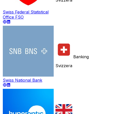
Swiss Federal Statistical
Office FSO
Banking
Svizzera
Swiss National Bank