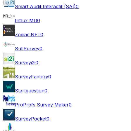
Smart Audit Interactif (SAI)
0
Influx MD
0
Zodiac.NET
0
SutiSurvey
0
Surveyi2i
0
SurveyFactory
0
Startquestion
0
ProProfs Survey Maker
0
SurveyPocket
0