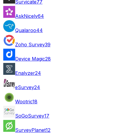
Survicate
77
AskNicely
64
Qualaroo
44
Zoho Survey
39
Device Magic
28
Enalyzer
24
eSurvey
24
Wootric
18
SoGoSurvey
17
SurveyPlanet
12