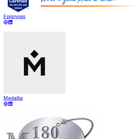
Epignosis
Medallia