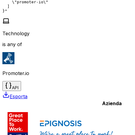
    \"promoter-io\"

  ]

}"
Technology
is any of
Promoter.io
API
Esporta
Azienda