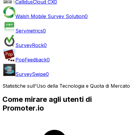
CallidusCloud CX
0
Walsh Mobile Survey Solution
0
Servmetrics
0
SurveyRock
0
PopFeedback
0
SurveySwipe
0
Statistiche sull'Uso della Tecnologia e Quota di Mercato
Come mirare agli utenti di
Promoter.io