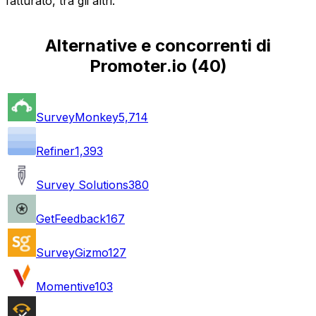
fatturato, tra gli altri.
Alternative e concorrenti di
Promoter.io
(
40
)
SurveyMonkey
5,714
Refiner
1,393
Survey Solutions
380
GetFeedback
167
SurveyGizmo
127
Momentive
103