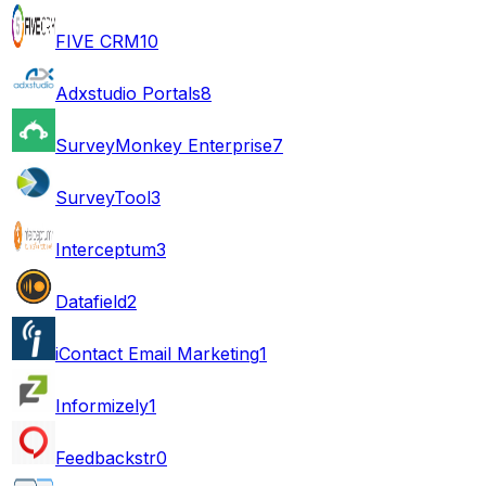
FIVE CRM
10
Adxstudio Portals
8
SurveyMonkey Enterprise
7
SurveyTool
3
Interceptum
3
Datafield
2
iContact Email Marketing
1
Informizely
1
Feedbackstr
0