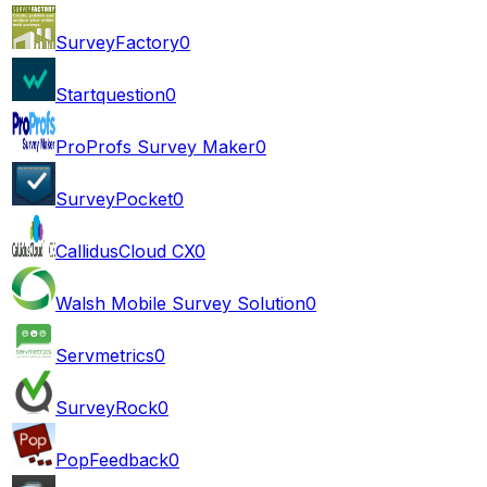
SurveyFactory
0
Startquestion
0
ProProfs Survey Maker
0
SurveyPocket
0
CallidusCloud CX
0
Walsh Mobile Survey Solution
0
Servmetrics
0
SurveyRock
0
PopFeedback
0