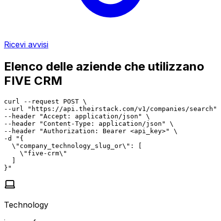
Ricevi avvisi
Elenco delle aziende che utilizzano
FIVE CRM
curl --request POST \

--url "https://api.theirstack.com/v1/companies/search" 
--header "Accept: application/json" \

--header "Content-Type: application/json" \

--header "Authorization: Bearer <api_key>" \

-d "{

  \"company_technology_slug_or\": [

    \"five-crm\"

  ]

}"
Technology