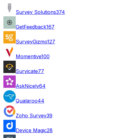
Survey Solutions
374
GetFeedback
167
SurveyGizmo
127
Momentive
100
Survicate
77
AskNicely
64
Qualaroo
44
Zoho Survey
39
Device Magic
28