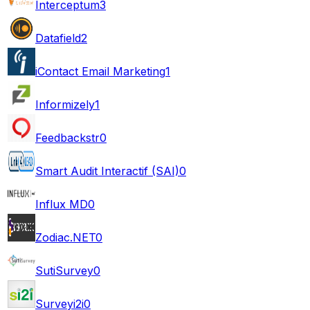
Interceptum
3
Datafield
2
iContact Email Marketing
1
Informizely
1
Feedbackstr
0
Smart Audit Interactif (SAI)
0
Influx MD
0
Zodiac.NET
0
SutiSurvey
0
Surveyi2i
0