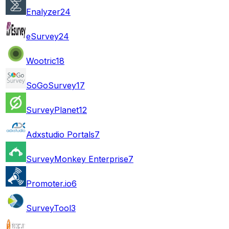
Enalyzer
24
eSurvey
24
Wootric
18
SoGoSurvey
17
SurveyPlanet
12
Adxstudio Portals
7
SurveyMonkey Enterprise
7
Promoter.io
6
SurveyTool
3