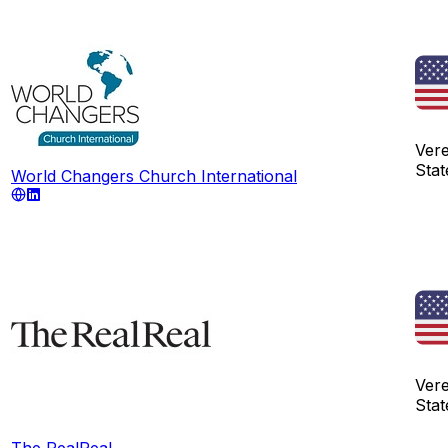
Ver
Stat
World Changers Church International
Ver
Stat
The RealReal