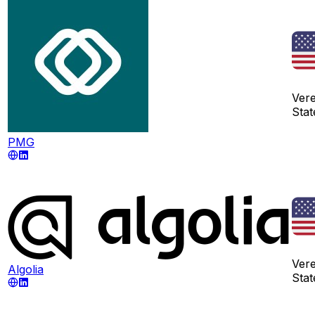
Ver
Stat
PMG
Ver
Algolia
Stat