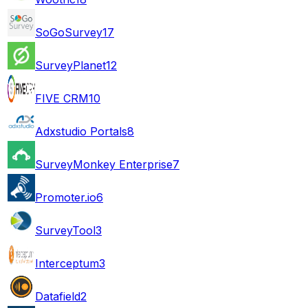
SoGoSurvey
17
SurveyPlanet
12
FIVE CRM
10
Adxstudio Portals
8
SurveyMonkey Enterprise
7
Promoter.io
6
SurveyTool
3
Interceptum
3
Datafield
2