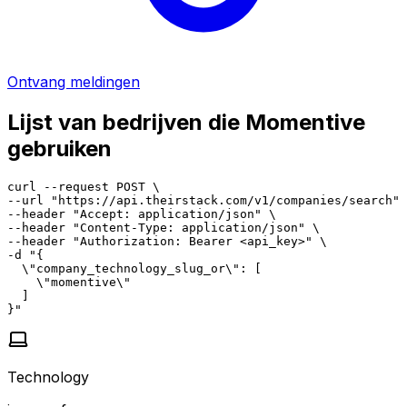
Ontvang meldingen
Lijst van bedrijven die Momentive
gebruiken
curl --request POST \

--url "https://api.theirstack.com/v1/companies/search" 
--header "Accept: application/json" \

--header "Content-Type: application/json" \

--header "Authorization: Bearer <api_key>" \

-d "{

  \"company_technology_slug_or\": [

    \"momentive\"

  ]

}"
Technology