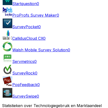
Startquestion
0
ProProfs Survey Maker
0
SurveyPocket
0
CallidusCloud CX
0
Walsh Mobile Survey Solution
0
Servmetrics
0
SurveyRock
0
PopFeedback
0
SurveySwipe
0
Statistieken over Technologiegebruik en Marktaandeel