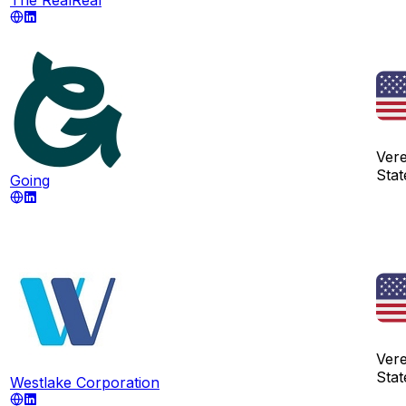
Ver
Stat
Going
Ver
Stat
Westlake Corporation