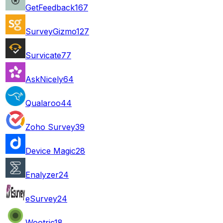
GetFeedback
167
SurveyGizmo
127
Survicate
77
AskNicely
64
Qualaroo
44
Zoho Survey
39
Device Magic
28
Enalyzer
24
eSurvey
24
Wootric
18