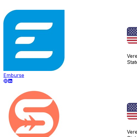
Ver
Stat
Emburse
Ver