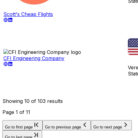
Stat
Scott's Cheap Flights
CFI Engineering Company
Ver
Stat
Showing
10
of
103
results
Page
1
of
11
Go to first page
Go to previous page
Go to next page
Go to last page