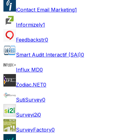
iContact Email Marketing
1
Informizely
1
Feedbackstr
0
Smart Audit Interactif (SAI)
0
Influx MD
0
Zodiac.NET
0
SutiSurvey
0
Surveyi2i
0
SurveyFactory
0