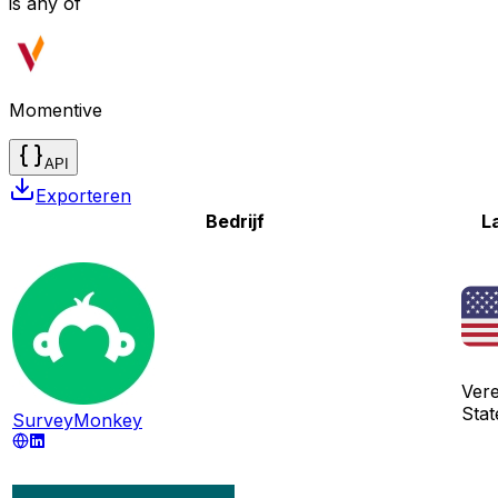
is any of
Momentive
API
Exporteren
Bedrijf
L
Ver
Stat
SurveyMonkey