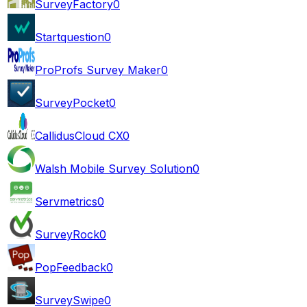
SurveyFactory
0
Startquestion
0
ProProfs Survey Maker
0
SurveyPocket
0
CallidusCloud CX
0
Walsh Mobile Survey Solution
0
Servmetrics
0
SurveyRock
0
PopFeedback
0
SurveySwipe
0