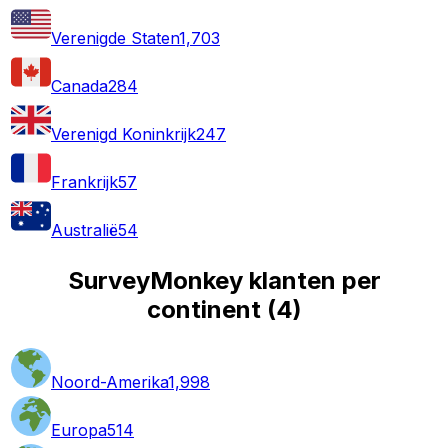
Verenigde Staten
1,703
Canada
284
Verenigd Koninkrijk
247
Frankrijk
57
Australië
54
SurveyMonkey klanten per
continent
(
4
)
Noord-Amerika
1,998
Europa
514