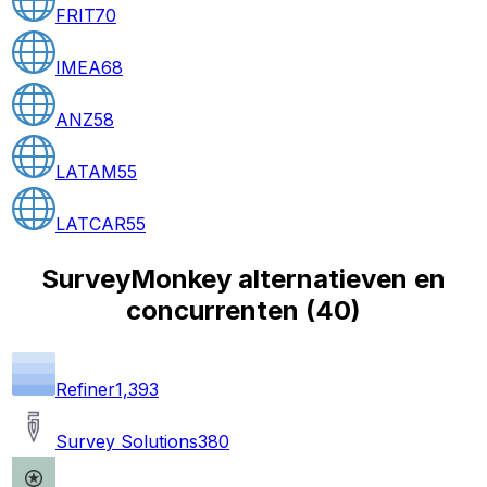
FRIT
70
IMEA
68
ANZ
58
LATAM
55
LATCAR
55
SurveyMonkey alternatieven en
concurrenten
(
40
)
Refiner
1,393
Survey Solutions
380