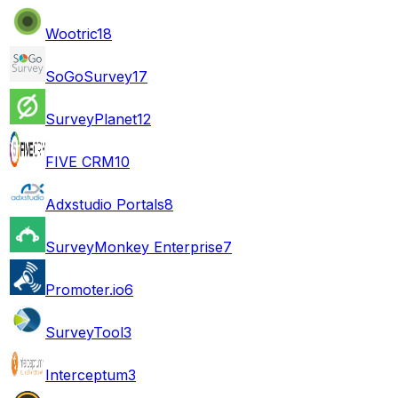
Wootric
18
SoGoSurvey
17
SurveyPlanet
12
FIVE CRM
10
Adxstudio Portals
8
SurveyMonkey Enterprise
7
Promoter.io
6
SurveyTool
3
Interceptum
3