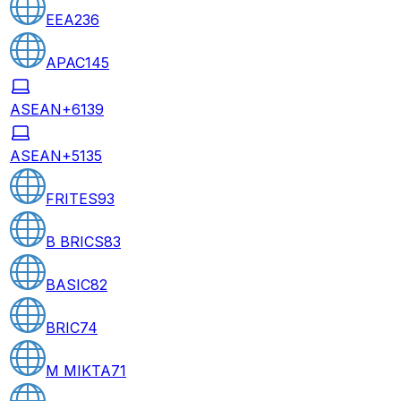
EEA
236
APAC
145
ASEAN+6
139
ASEAN+5
135
FRITES
93
B BRICS
83
BASIC
82
BRIC
74
M MIKTA
71