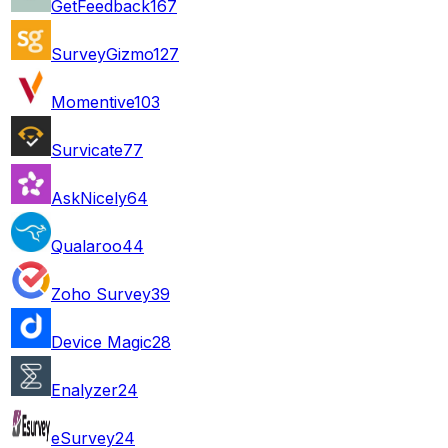
GetFeedback
167
SurveyGizmo
127
Momentive
103
Survicate
77
AskNicely
64
Qualaroo
44
Zoho Survey
39
Device Magic
28
Enalyzer
24
eSurvey
24