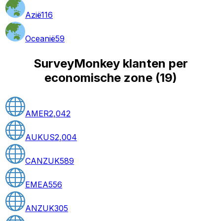
Azië
116
Oceanië
59
SurveyMonkey klanten per
economische zone
(
19
)
AMER
2,042
AUKUS
2,004
CANZUK
589
EMEA
556
ANZUK
305