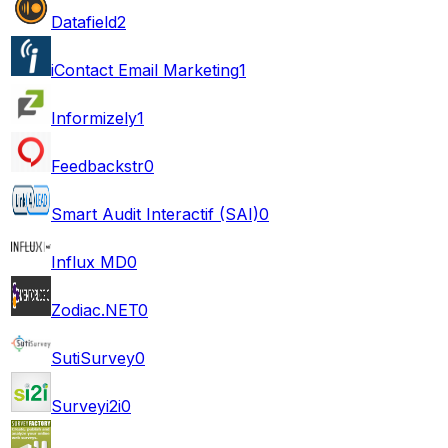
Datafield
2
iContact Email Marketing
1
Informizely
1
Feedbackstr
0
Smart Audit Interactif (SAI)
0
Influx MD
0
Zodiac.NET
0
SutiSurvey
0
Surveyi2i
0