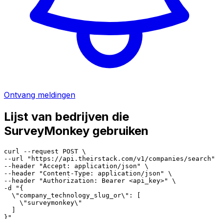
Ontvang meldingen
Lijst van bedrijven die
SurveyMonkey gebruiken
curl --request POST \

--url "https://api.theirstack.com/v1/companies/search" 
--header "Accept: application/json" \

--header "Content-Type: application/json" \

--header "Authorization: Bearer <api_key>" \

-d "{

  \"company_technology_slug_or\": [

    \"surveymonkey\"

  ]

}"