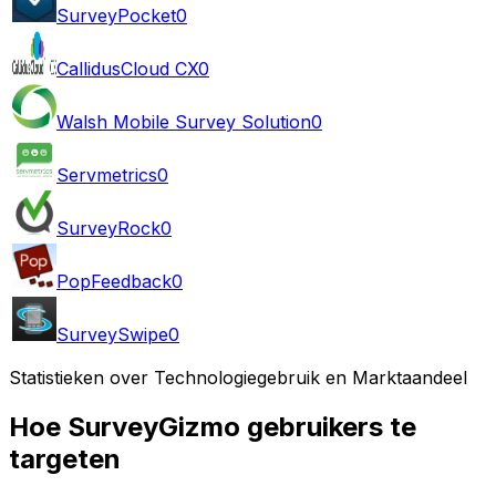
SurveyPocket
0
CallidusCloud CX
0
Walsh Mobile Survey Solution
0
Servmetrics
0
SurveyRock
0
PopFeedback
0
SurveySwipe
0
Statistieken over Technologiegebruik en Marktaandeel
Hoe SurveyGizmo gebruikers te
targeten