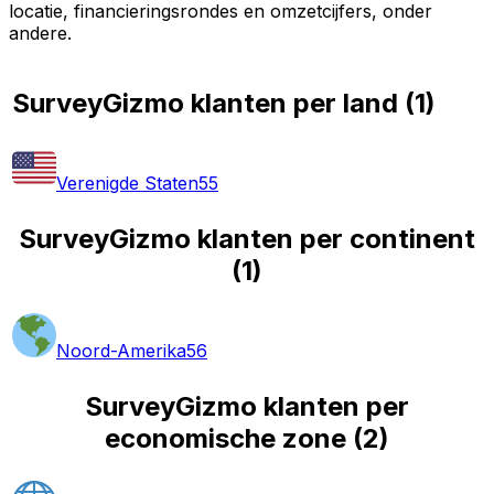
locatie, financieringsrondes en omzetcijfers, onder
andere.
SurveyGizmo klanten per land
(
1
)
Verenigde Staten
55
SurveyGizmo klanten per continent
(
1
)
Noord-Amerika
56
SurveyGizmo klanten per
economische zone
(
2
)