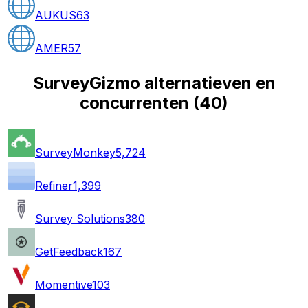
AUKUS
63
AMER
57
SurveyGizmo alternatieven en
concurrenten
(
40
)
SurveyMonkey
5,724
Refiner
1,399
Survey Solutions
380
GetFeedback
167
Momentive
103