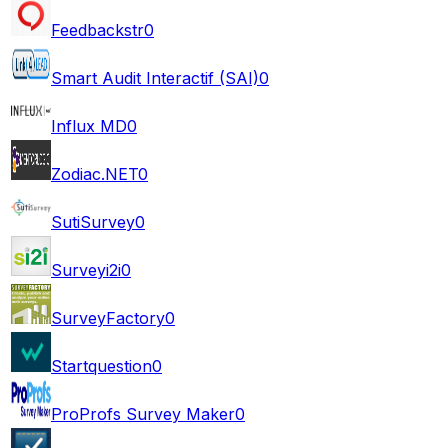
Feedbackstr
0
Smart Audit Interactif (SAI)
0
Influx MD
0
Zodiac.NET
0
SutiSurvey
0
Surveyi2i
0
SurveyFactory
0
Startquestion
0
ProProfs Survey Maker
0