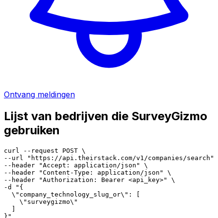
Ontvang meldingen
Lijst van bedrijven die SurveyGizmo
gebruiken
curl --request POST \

--url "https://api.theirstack.com/v1/companies/search" 
--header "Accept: application/json" \

--header "Content-Type: application/json" \

--header "Authorization: Bearer <api_key>" \

-d "{

  \"company_technology_slug_or\": [

    \"surveygizmo\"

  ]

}"