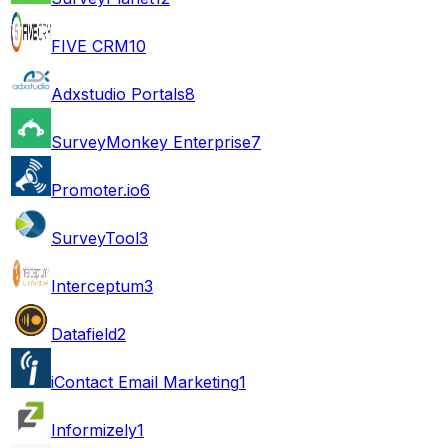
FIVE CRM
10
Adxstudio Portals
8
SurveyMonkey Enterprise
7
Promoter.io
6
SurveyTool
3
Interceptum
3
Datafield
2
iContact Email Marketing
1
Informizely
1