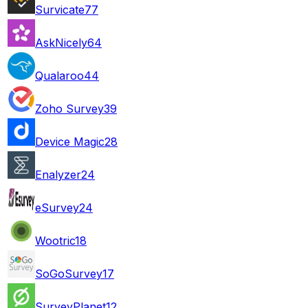
Survicate
77
AskNicely
64
Qualaroo
44
Zoho Survey
39
Device Magic
28
Enalyzer
24
eSurvey
24
Wootric
18
SoGoSurvey
17
SurveyPlanet
12