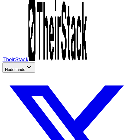
TheirStack
Nederlands