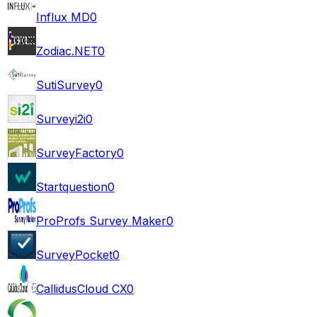
Influx MD
0
Zodiac.NET
0
SutiSurvey
0
Surveyi2i
0
SurveyFactory
0
Startquestion
0
ProProfs Survey Maker
0
SurveyPocket
0
CallidusCloud CX
0