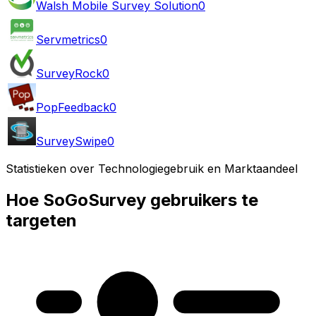
Walsh Mobile Survey Solution
0
Servmetrics
0
SurveyRock
0
PopFeedback
0
SurveySwipe
0
Statistieken over Technologiegebruik en Marktaandeel
Hoe SoGoSurvey gebruikers te
targeten