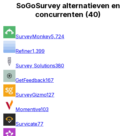
SoGoSurvey alternatieven en
concurrenten
(
40
)
SurveyMonkey
5,724
Refiner
1,399
Survey Solutions
380
GetFeedback
167
SurveyGizmo
127
Momentive
103
Survicate
77