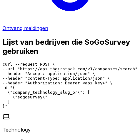
Ontvang meldingen
Lijst van bedrijven die SoGoSurvey
gebruiken
curl --request POST \

--url "https://api.theirstack.com/v1/companies/search" 
--header "Accept: application/json" \

--header "Content-Type: application/json" \

--header "Authorization: Bearer <api_key>" \

-d "{

  \"company_technology_slug_or\": [

    \"sogosurvey\"

  ]

}"
Technology