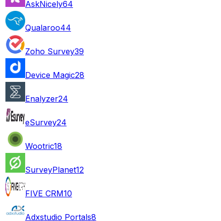
AskNicely
64
Qualaroo
44
Zoho Survey
39
Device Magic
28
Enalyzer
24
eSurvey
24
Wootric
18
SurveyPlanet
12
FIVE CRM
10
Adxstudio Portals
8