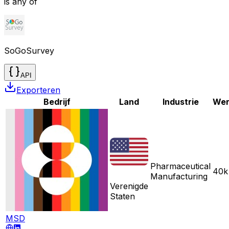
is any of
SoGoSurvey
API
Exporteren
Bedrijf
Land
Industrie
Wer
Pharmaceutical
40k
Manufacturing
Verenigde
Staten
MSD