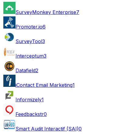
SurveyMonkey Enterprise
7
Promoter.io
6
SurveyTool
3
Interceptum
3
Datafield
2
iContact Email Marketing
1
Informizely
1
Feedbackstr
0
Smart Audit Interactif (SAI)
0