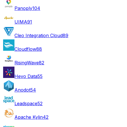
Panoply
104
UIMA
91
Cleo Integration Cloud
89
Cloudflow
88
RisingWave
82
Hevo Data
55
Anodot
54
Leadspace
52
Apache Kylin
42