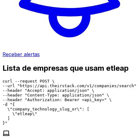
Receber alertas
Lista de empresas que usam etleap
curl --request POST \

--url "https://api.theirstack.com/v1/companies/search" 
--header "Accept: application/json" \

--header "Content-Type: application/json" \

--header "Authorization: Bearer <api_key>" \

-d "{

  \"company_technology_slug_or\": [

    \"etleap\"

  ]

}"