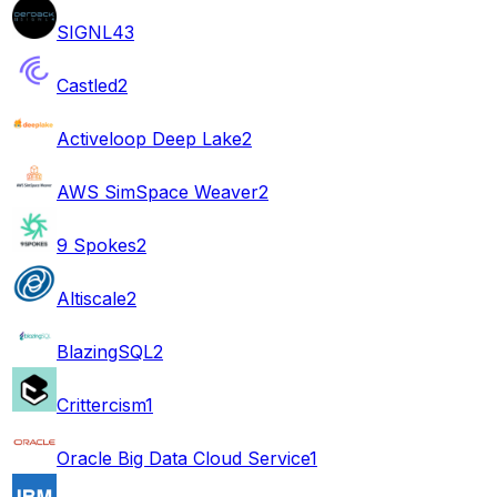
SIGNL4
3
Castled
2
Activeloop Deep Lake
2
AWS SimSpace Weaver
2
9 Spokes
2
Altiscale
2
BlazingSQL
2
Crittercism
1
Oracle Big Data Cloud Service
1