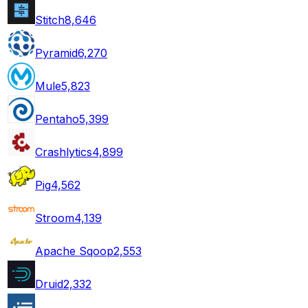
Stitch
8,646
Pyramid
6,270
Mule
5,823
Pentaho
5,399
Crashlytics
4,899
Pig
4,562
Stroom
4,139
Apache Sqoop
2,553
Druid
2,332