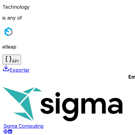
Technology
is any of
etleap
API
Exportar
Em
Sigma Computing