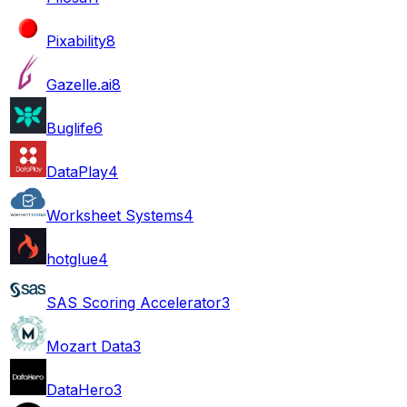
Pixability
8
Gazelle.ai
8
Buglife
6
DataPlay
4
Worksheet Systems
4
hotglue
4
SAS Scoring Accelerator
3
Mozart Data
3
DataHero
3