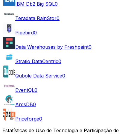
IBM Db2 Big SQL
0
Teradata RainStor
0
Pipebird
0
Data Warehouses by Freshpaint
0
Stratio DataCentric
0
Qubole Data Service
0
EventQL
0
AresDB
0
Priceforge
0
Estatísticas de Uso de Tecnologia e Participação de