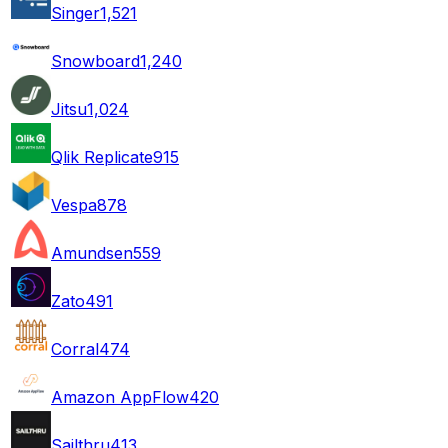
Singer
1,521
Snowboard
1,240
Jitsu
1,024
Qlik Replicate
915
Vespa
878
Amundsen
559
Zato
491
Corral
474
Amazon AppFlow
420
Sailthru
413