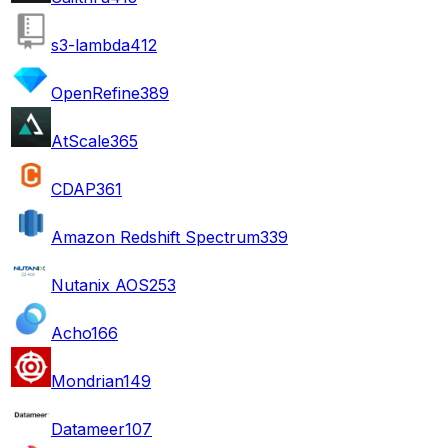
s3-lambda
412
OpenRefine
389
AtScale
365
CDAP
361
Amazon Redshift Spectrum
339
Nutanix AOS
253
Acho
166
Mondrian
149
Datameer
107