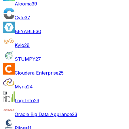
Alooma
39
Cyfe
37
BEYABLE
30
Kylo
28
STUMPY
27
Cloudera Enterprise
25
Myria
24
Logi Info
23
Oracle Big Data Appliance
23
Pilosa
11