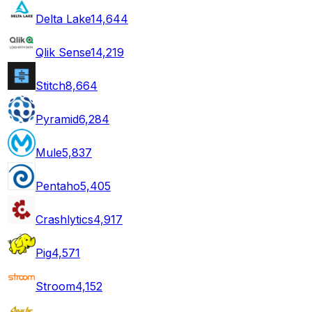
Delta Lake
14,644
Qlik Sense
14,219
Stitch
8,664
Pyramid
6,284
Mule
5,837
Pentaho
5,405
Crashlytics
4,917
Pig
4,571
Stroom
4,152