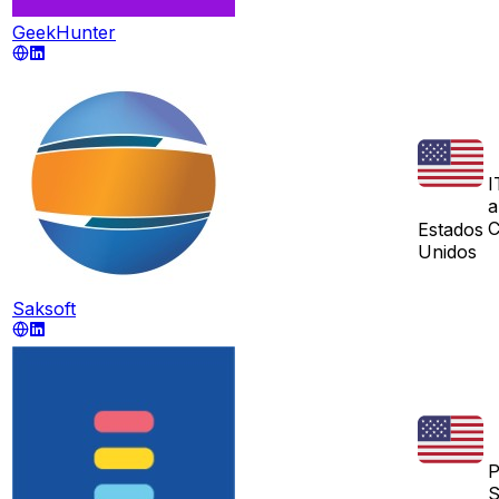
GeekHunter
I
a
C
Estados
Unidos
Saksoft
P
S