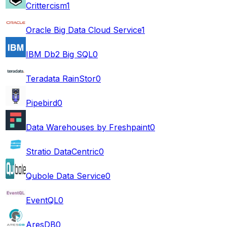
Crittercism
1
Oracle Big Data Cloud Service
1
IBM Db2 Big SQL
0
Teradata RainStor
0
Pipebird
0
Data Warehouses by Freshpaint
0
Stratio DataCentric
0
Qubole Data Service
0
EventQL
0
AresDB
0