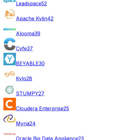
Leadspace
52
Apache Kylin
42
Alooma
39
Cyfe
37
BEYABLE
30
Kylo
28
STUMPY
27
Cloudera Enterprise
25
Myria
24
Oracle Big Data Appliance
23