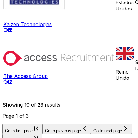
C
Estados
Unidos
Kaizen Technologies
S
D
Reino
The Access Group
Unido
Showing
10
of
23
results
Page
1
of
3
Go to first page
Go to previous page
Go to next page