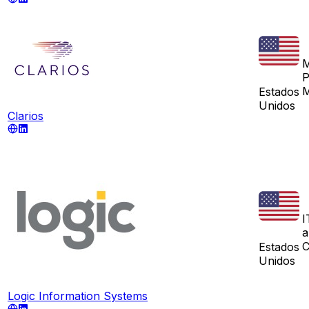
M
P
M
Estados
Unidos
Clarios
I
a
C
Estados
Unidos
Logic Information Systems