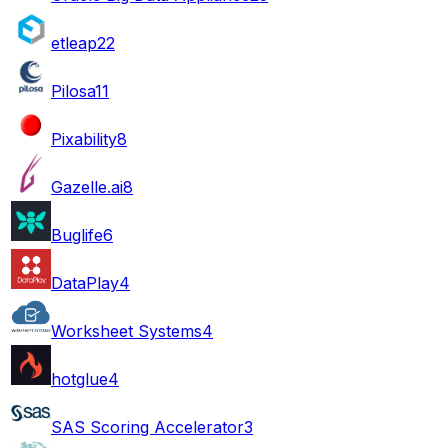
etleap
22
Pilosa
11
Pixability
8
Gazelle.ai
8
Buglife
6
DataPlay
4
Worksheet Systems
4
hotglue
4
SAS Scoring Accelerator
3