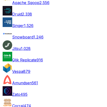
Apache Sqoop
2,556
Druid
2,338
Singer
1,526
Snowboard
1,246
Jitsu
1,028
Qlik Replicate
916
Vespa
879
Amundsen
561
Zato
495
Corral
474