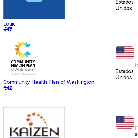
Estados
Unidos
Logic
I
Estados
Unidos
Community Health Plan of Washington
I
a