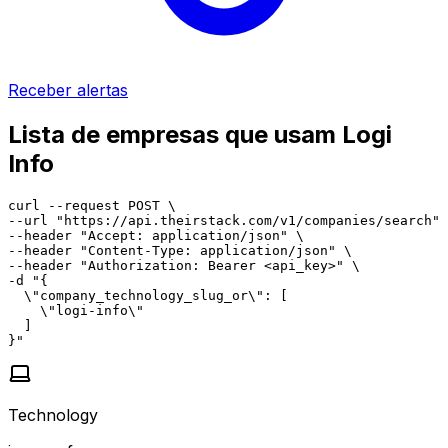
Receber alertas
Lista de empresas que usam Logi
Info
curl --request POST \

--url "https://api.theirstack.com/v1/companies/search" 
--header "Accept: application/json" \

--header "Content-Type: application/json" \

--header "Authorization: Bearer <api_key>" \

-d "{

  \"company_technology_slug_or\": [

    \"logi-info\"

  ]

}"
Technology