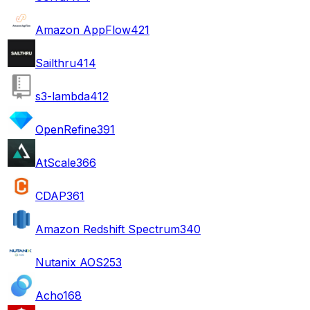
Amazon AppFlow
421
Sailthru
414
s3-lambda
412
OpenRefine
391
AtScale
366
CDAP
361
Amazon Redshift Spectrum
340
Nutanix AOS
253
Acho
168