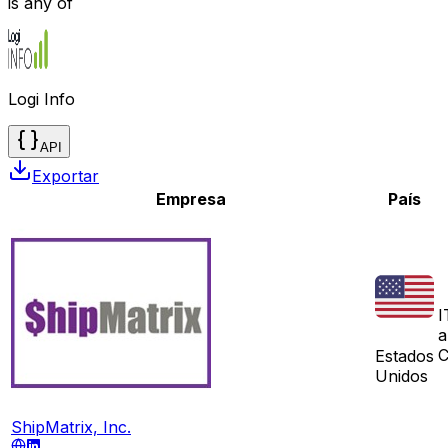
is any of
Logi Info
API
Exportar
Empresa
País
I
a
C
Estados
Unidos
ShipMatrix, Inc.