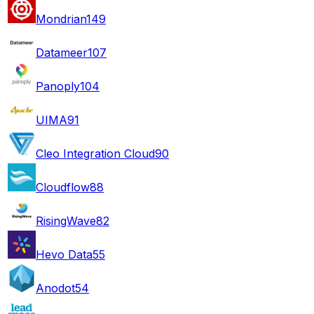
Mondrian
149
Datameer
107
Panoply
104
UIMA
91
Cleo Integration Cloud
90
Cloudflow
88
RisingWave
82
Hevo Data
55
Anodot
54