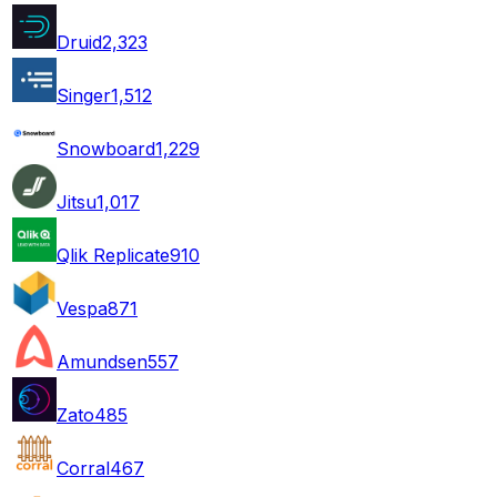
Druid
2,323
Singer
1,512
Snowboard
1,229
Jitsu
1,017
Qlik Replicate
910
Vespa
871
Amundsen
557
Zato
485
Corral
467