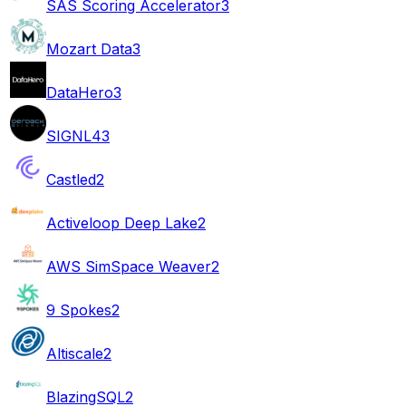
SAS Scoring Accelerator
3
Mozart Data
3
DataHero
3
SIGNL4
3
Castled
2
Activeloop Deep Lake
2
AWS SimSpace Weaver
2
9 Spokes
2
Altiscale
2
BlazingSQL
2