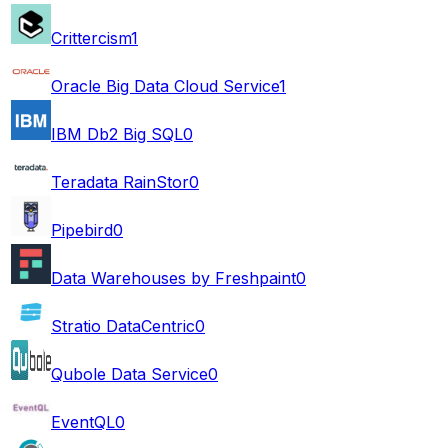
Crittercism
1
Oracle Big Data Cloud Service
1
IBM Db2 Big SQL
0
Teradata RainStor
0
Pipebird
0
Data Warehouses by Freshpaint
0
Stratio DataCentric
0
Qubole Data Service
0
EventQL
0