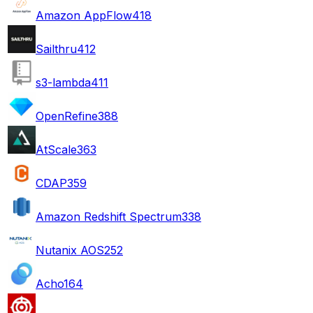
Amazon AppFlow
418
Sailthru
412
s3-lambda
411
OpenRefine
388
AtScale
363
CDAP
359
Amazon Redshift Spectrum
338
Nutanix AOS
252
Acho
164