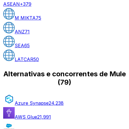
ASEAN+3
79
M MIKTA
75
ANZ
71
SEA
65
LATCAR
50
Alternativas e concorrentes de Mule
(
79
)
Azure Synapse
24,238
AWS Glue
21,991