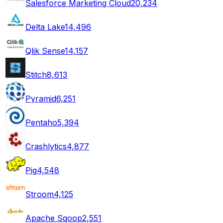
Salesforce Marketing Cloud
20,234
Delta Lake
14,496
Qlik Sense
14,157
Stitch
8,613
Pyramid
6,251
Pentaho
5,394
Crashlytics
4,877
Pig
4,548
Stroom
4,125
Apache Sqoop
2,551