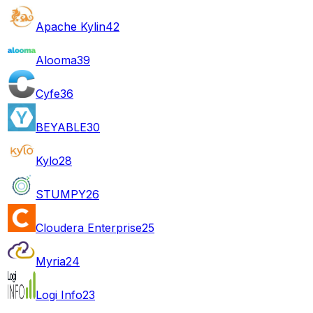
Apache Kylin
42
Alooma
39
Cyfe
36
BEYABLE
30
Kylo
28
STUMPY
26
Cloudera Enterprise
25
Myria
24
Logi Info
23