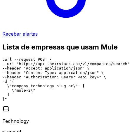
Receber alertas
Lista de empresas que usam Mule
curl --request POST \

--url "https://api.theirstack.com/v1/companies/search" 
--header "Accept: application/json" \

--header "Content-Type: application/json" \

--header "Authorization: Bearer <api_key>" \

-d "{

  \"company_technology_slug_or\": [

    \"mule-2\"

  ]

}"
Technology
is any of