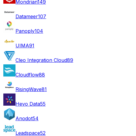
Mondrian
149
Datameer
107
Panoply
104
UIMA
91
Cleo Integration Cloud
89
Cloudflow
88
RisingWave
81
Hevo Data
55
Anodot
54
Leadspace
52