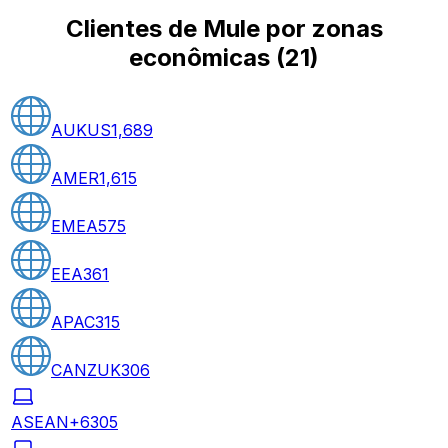
Clientes de Mule por zonas
econômicas
(
21
)
AUKUS
1,689
AMER
1,615
EMEA
575
EEA
361
APAC
315
CANZUK
306
ASEAN+6
305