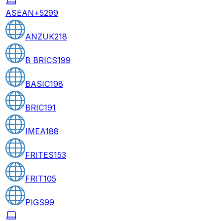
ASEAN+5
299
ANZUK
218
B BRICS
199
BASIC
198
BRIC
191
IMEA
188
FRITES
153
FRIT
105
PIGS
99