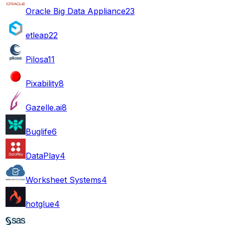
Oracle Big Data Appliance
23
etleap
22
Pilosa
11
Pixability
8
Gazelle.ai
8
Buglife
6
DataPlay
4
Worksheet Systems
4
hotglue
4