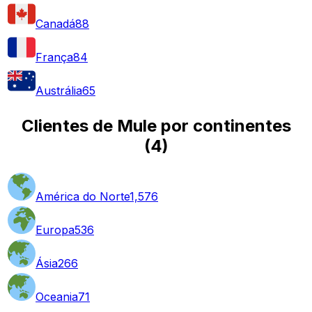
Canadá
88
França
84
Austrália
65
Clientes de Mule por continentes
(
4
)
América do Norte
1,576
Europa
536
Ásia
266
Oceania
71