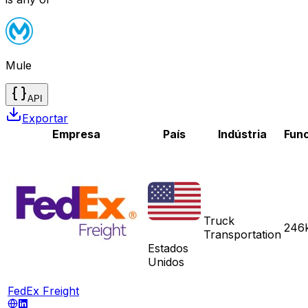
Mule
API
Exportar
Empresa
País
Indústria
Func
Truck
246
Transportation
Estados
Unidos
FedEx Freight