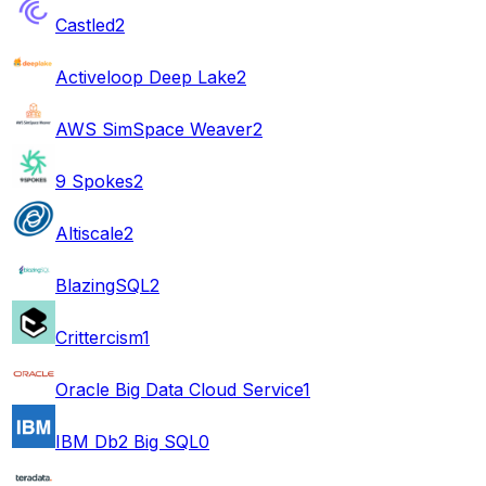
Castled
2
Activeloop Deep Lake
2
AWS SimSpace Weaver
2
9 Spokes
2
Altiscale
2
BlazingSQL
2
Crittercism
1
Oracle Big Data Cloud Service
1
IBM Db2 Big SQL
0