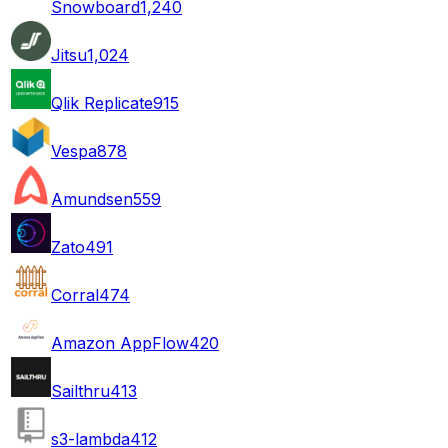
Snowboard
1,240
Jitsu
1,024
Qlik Replicate
915
Vespa
878
Amundsen
559
Zato
491
Corral
474
Amazon AppFlow
420
Sailthru
413
s3-lambda
412