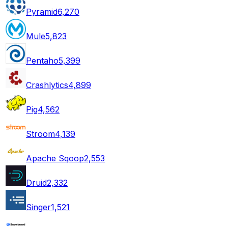
Pyramid
6,270
Mule
5,823
Pentaho
5,399
Crashlytics
4,899
Pig
4,562
Stroom
4,139
Apache Sqoop
2,553
Druid
2,332
Singer
1,521