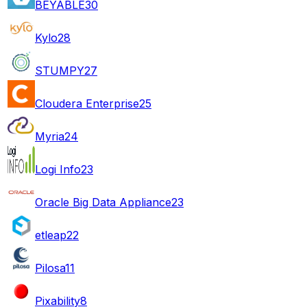
BEYABLE
30
Kylo
28
STUMPY
27
Cloudera Enterprise
25
Myria
24
Logi Info
23
Oracle Big Data Appliance
23
etleap
22
Pilosa
11
Pixability
8