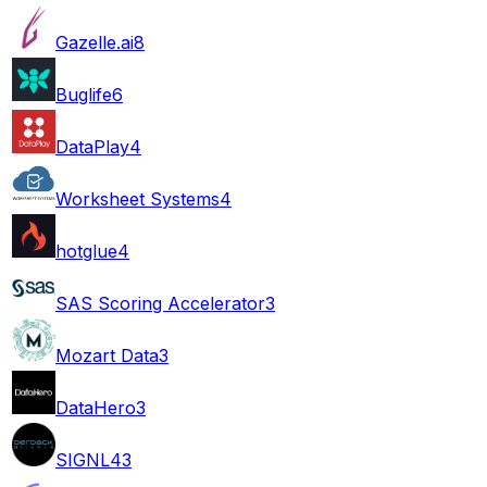
Gazelle.ai
8
Buglife
6
DataPlay
4
Worksheet Systems
4
hotglue
4
SAS Scoring Accelerator
3
Mozart Data
3
DataHero
3
SIGNL4
3