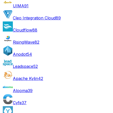
UIMA
91
Cleo Integration Cloud
89
Cloudflow
88
RisingWave
82
Anodot
54
Leadspace
52
Apache Kylin
42
Alooma
39
Cyfe
37