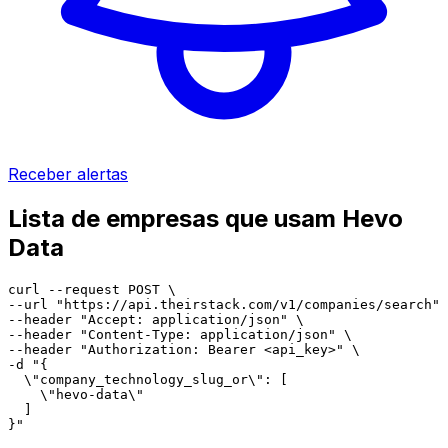
Receber alertas
Lista de empresas que usam Hevo
Data
curl --request POST \

--url "https://api.theirstack.com/v1/companies/search" 
--header "Accept: application/json" \

--header "Content-Type: application/json" \

--header "Authorization: Bearer <api_key>" \

-d "{

  \"company_technology_slug_or\": [

    \"hevo-data\"

  ]

}"