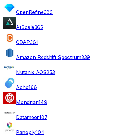
OpenRefine
389
AtScale
365
CDAP
361
Amazon Redshift Spectrum
339
Nutanix AOS
253
Acho
166
Mondrian
149
Datameer
107
Panoply
104