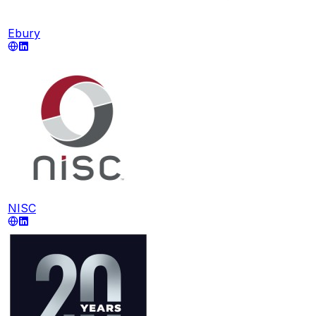
Ebury
NISC