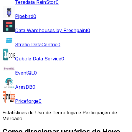
Teradata RainStor
0
Pipebird
0
Data Warehouses by Freshpaint
0
Stratio DataCentric
0
Qubole Data Service
0
EventQL
0
AresDB
0
Priceforge
0
Estatísticas de Uso de Tecnologia e Participação de
Mercado
Como direcionar usuários de Hevo