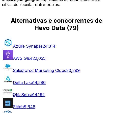
cifras de receita, entre outros.
Alternativas e concorrentes de
Hevo Data
(
79
)
Azure Synapse
24,314
AWS Glue
22,055
Salesforce Marketing Cloud
20,299
Delta Lake
14,580
Qlik Sense
14,192
Stitch
8,646