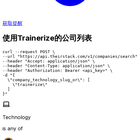
获取提醒
使用Trainerize的公司列表
curl --request POST \

--url "https://api.theirstack.com/v1/companies/search" 
--header "Accept: application/json" \

--header "Content-Type: application/json" \

--header "Authorization: Bearer <api_key>" \

-d "{

  \"company_technology_slug_or\": [

    \"trainerize\"

  ]

}"
Technology
is any of