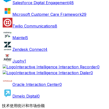
Salesforce Digital Engagement
48
Microsoft Customer Care Framework
29
Twilio Communications
8
Maintel
5
Zendesk Connect
4
Juphy
1
Interactive Intelligence Interaction Recorder
0
Interactive Intelligence Interaction Dialer
0
Oracle Interaction Center
0
Dimelo Digital
0
技术使用统计和市场份额