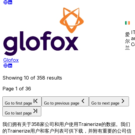
I
爱
a
尔
C
兰
Glofox
Showing
10
of
358
results
Page
1
of
36
Go to first page
Go to previous page
Go to next page
Go to last page
我们拥有关于358家公司和用户使用Trainerize的数据。我们
的Trainerize用户和客户列表可供下载，并附有重要的公司信