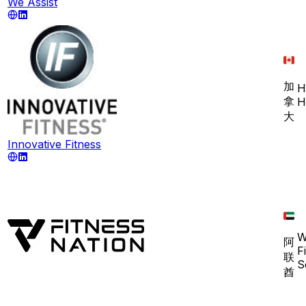
We Assist
加
H
拿
H
大
Innovative Fitness
W
阿
F
联
S
酋