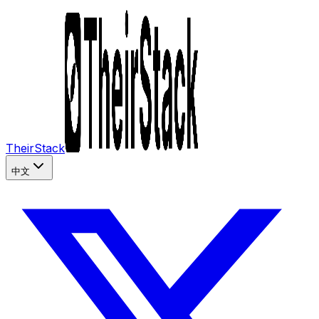
TheirStack
中文