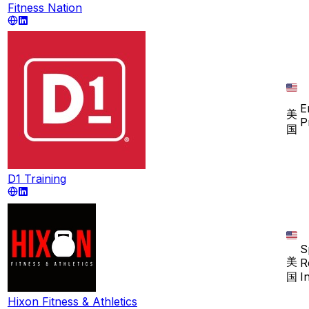
Fitness Nation
E
美
P
国
D1 Training
S
美
R
国
I
Hixon Fitness & Athletics