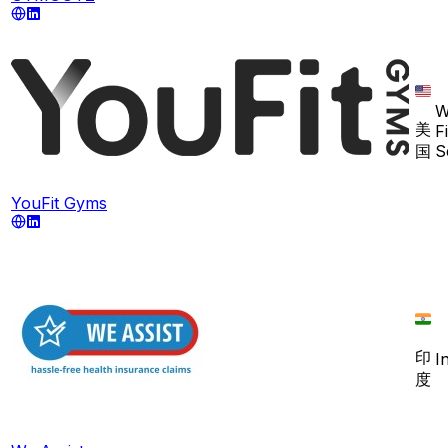
W
美
F
国
S
YouFit Gyms
印
I
度