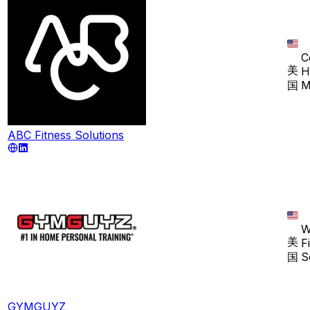
C
美
H
国
M
ABC Fitness Solutions
W
美
F
国
S
GYMGUYZ