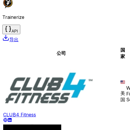
Trainerize
API
导出
国
公司
家
W
美
F
国
S
CLUB4 Fitness