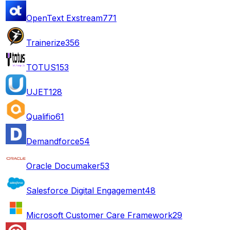
OpenText Exstream
771
Trainerize
356
TOTUS
153
UJET
128
Qualifio
61
Demandforce
54
Oracle Documaker
53
Salesforce Digital Engagement
48
Microsoft Customer Care Framework
29