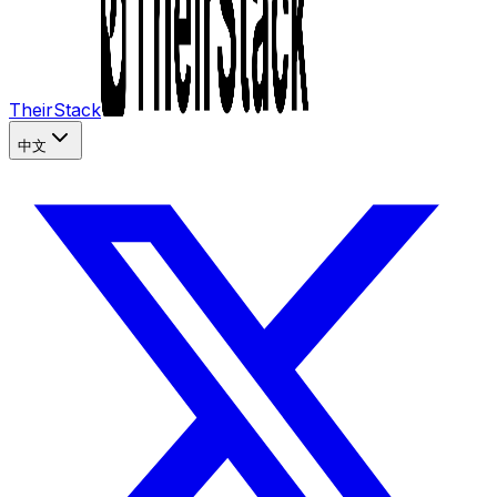
TheirStack
中文