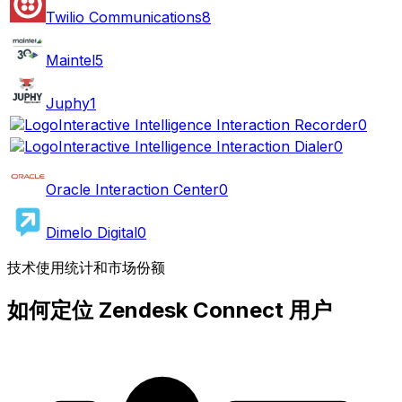
Twilio Communications
8
Maintel
5
Juphy
1
Interactive Intelligence Interaction Recorder
0
Interactive Intelligence Interaction Dialer
0
Oracle Interaction Center
0
Dimelo Digital
0
技术使用统计和市场份额
如何定位 Zendesk Connect 用户