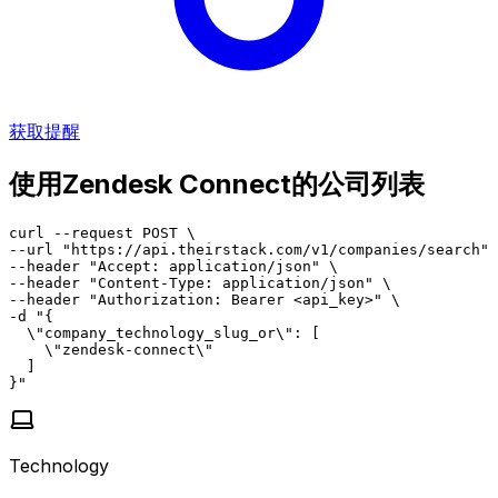
获取提醒
使用Zendesk Connect的公司列表
curl --request POST \

--url "https://api.theirstack.com/v1/companies/search" 
--header "Accept: application/json" \

--header "Content-Type: application/json" \

--header "Authorization: Bearer <api_key>" \

-d "{

  \"company_technology_slug_or\": [

    \"zendesk-connect\"

  ]

}"
Technology