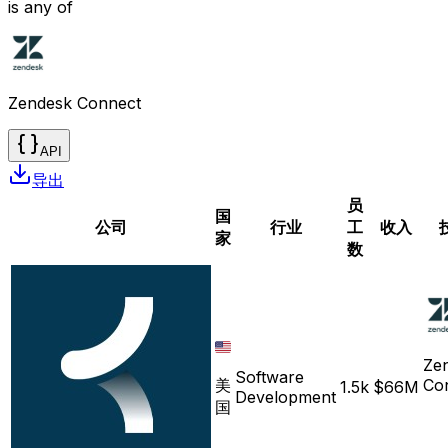
is any of
Zendesk Connect
API
导出
员
国
公司
行业
工
收入
家
数
Ze
Software
美
Co
1.5k
$66M
Development
国