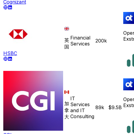
Cognizant
Ope
Financial
Exst
英
200k
Services
国
HSBC
IT
Ope
加
Services
Exst
89k
$9.5B
拿
and IT
Consulting
大