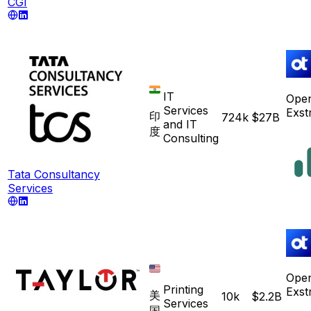
CGI
IT
Ope
Services
Exst
印
724k
$27B
and IT
度
Consulting
Tata Consultancy
Services
Ope
Printing
Exst
美
10k
$2.2B
Services
国