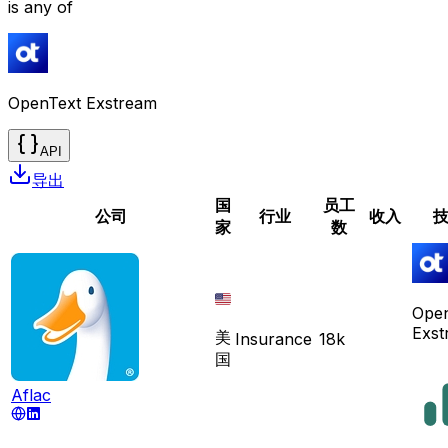
is any of
OpenText Exstream
API
导出
国
员工
公司
行业
收入
家
数
Ope
Exst
美
Insurance
18k
国
Aflac