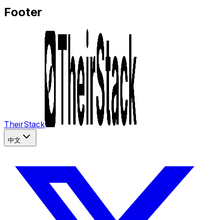
Footer
TheirStack
中文