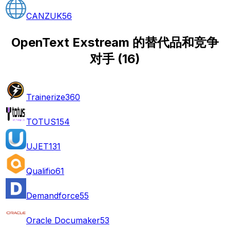
CANZUK
56
OpenText Exstream 的替代品和竞争
对手
(
16
)
Trainerize
360
TOTUS
154
UJET
131
Qualifio
61
Demandforce
55
Oracle Documaker
53