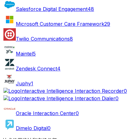
Salesforce Digital Engagement
48
Microsoft Customer Care Framework
29
Twilio Communications
8
Maintel
5
Zendesk Connect
4
Juphy
1
Interactive Intelligence Interaction Recorder
0
Interactive Intelligence Interaction Dialer
0
Oracle Interaction Center
0
Dimelo Digital
0