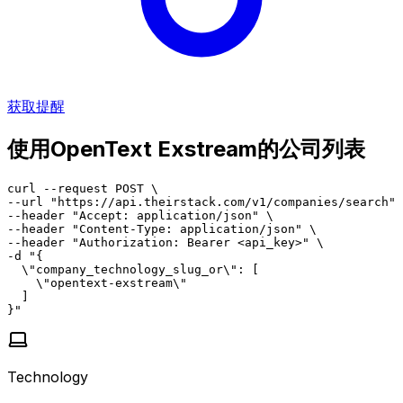
获取提醒
使用OpenText Exstream的公司列表
curl --request POST \

--url "https://api.theirstack.com/v1/companies/search" 
--header "Accept: application/json" \

--header "Content-Type: application/json" \

--header "Authorization: Bearer <api_key>" \

-d "{

  \"company_technology_slug_or\": [

    \"opentext-exstream\"

  ]

}"
Technology