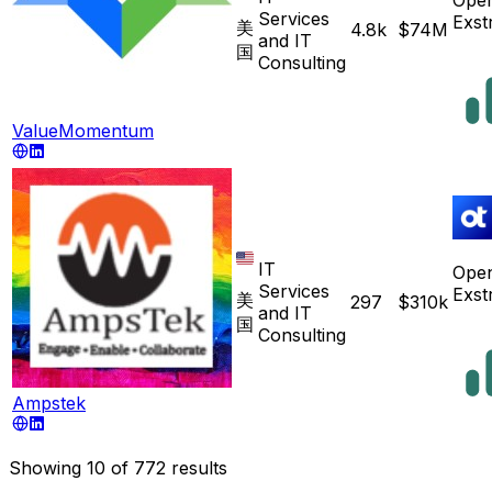
Services
Exst
美
4.8k
$74M
and IT
国
Consulting
ValueMomentum
IT
Ope
Services
Exst
美
297
$310k
and IT
国
Consulting
Ampstek
Showing
10
of
772
results