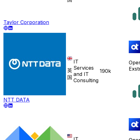
Taylor Corporation
IT
Ope
Services
Exst
英
190k
and IT
国
Consulting
NTT DATA
IT
Ope