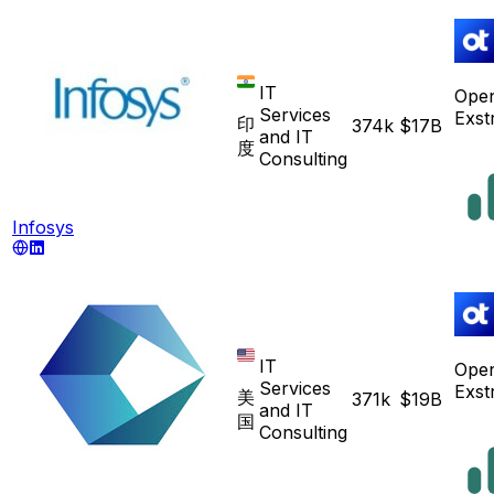
IT
Ope
Services
Exst
印
374k
$17B
and IT
度
Consulting
Infosys
IT
Ope
Services
Exst
美
371k
$19B
and IT
国
Consulting