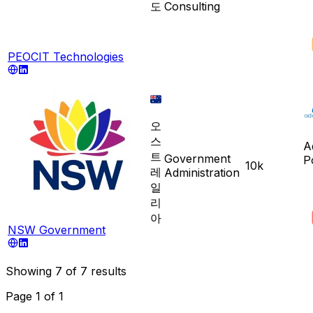
도
Consulting
PEOCIT Technologies
오
스
A
트
Government
P
10k
레
Administration
일
리
아
NSW Government
Showing
7
of
7
results
Page
1
of
1