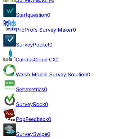
Startquestion
0
ProProfs Survey Maker
0
SurveyPocket
0
CallidusCloud CX
0
Walsh Mobile Survey Solution
0
Servmetrics
0
SurveyRock
0
PopFeedback
0
SurveySwipe
0