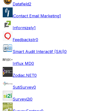
Datafield
2
iContact Email Marketing
1
Informizely
1
Feedbackstr
0
Smart Audit Interactif (SAI)
0
Influx MD
0
Zodiac.NET
0
SutiSurvey
0
Surveyi2i
0
SurveyFactory
0