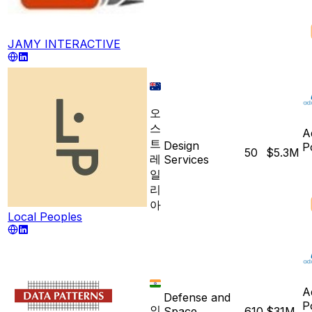
JAMY INTERACTIVE
오
스
A
트
Design
P
50
$5.3M
레
Services
일
리
아
Local Peoples
A
Defense and
P
인
Space
610
$31M