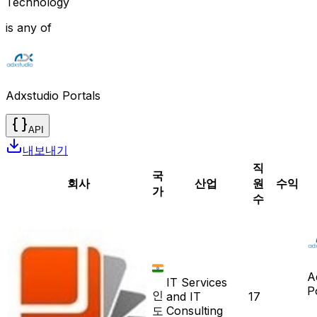
Technology
is any of
Adxstudio Portals
API
내보내기
직
국
회사
산업
원
수익
가
수
A
IT Services
P
인
and IT
17
도
Consulting