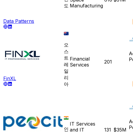
도
Manufacturing
Data Patterns
오
스
A
트
Financial
P
201
레
Services
일
리
FinXL
아
A
IT Services
P
인
and IT
131
$35M