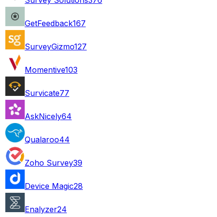
GetFeedback
167
SurveyGizmo
127
Momentive
103
Survicate
77
AskNicely
64
Qualaroo
44
Zoho Survey
39
Device Magic
28
Enalyzer
24