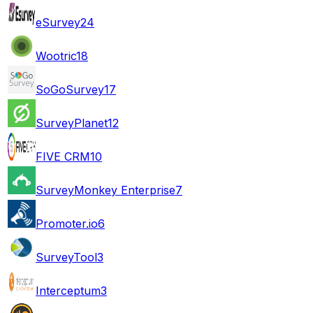
eSurvey
24
Wootric
18
SoGoSurvey
17
SurveyPlanet
12
FIVE CRM
10
SurveyMonkey Enterprise
7
Promoter.io
6
SurveyTool
3
Interceptum
3