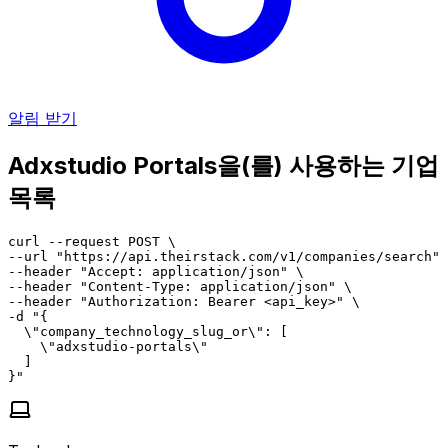
알림 받기
Adxstudio Portals을(를) 사용하는 기업
목록
curl --request POST \

--url "https://api.theirstack.com/v1/companies/search" 
--header "Accept: application/json" \

--header "Content-Type: application/json" \

--header "Authorization: Bearer <api_key>" \

-d "{

  \"company_technology_slug_or\": [

    \"adxstudio-portals\"

  ]

}"