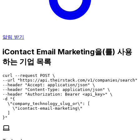
알림 받기
iContact Email Marketing을(를) 사용
하는 기업 목록
curl --request POST \

--url "https://api.theirstack.com/v1/companies/search" 
--header "Accept: application/json" \

--header "Content-Type: application/json" \

--header "Authorization: Bearer <api_key>" \

-d "{

  \"company_technology_slug_or\": [

    \"icontact-email-marketing\"

  ]

}"