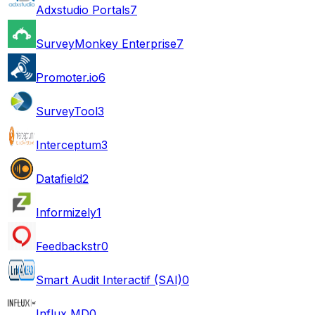
Adxstudio Portals
7
SurveyMonkey Enterprise
7
Promoter.io
6
SurveyTool
3
Interceptum
3
Datafield
2
Informizely
1
Feedbackstr
0
Smart Audit Interactif (SAI)
0
Influx MD
0