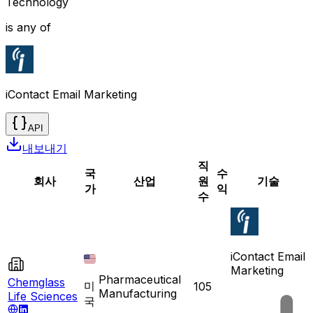
Technology
is any of
iContact Email Marketing
API
내보내기
직
국
수
회사
산업
원
기술
가
익
수
iContact Email
Marketing
Pharmaceutical
Chemglass
미
105
Manufacturing
Life Sciences
국