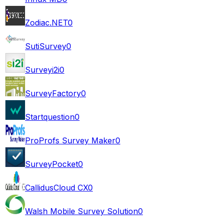
Zodiac.NET
0
SutiSurvey
0
Surveyi2i
0
SurveyFactory
0
Startquestion
0
ProProfs Survey Maker
0
SurveyPocket
0
CallidusCloud CX
0
Walsh Mobile Survey Solution
0