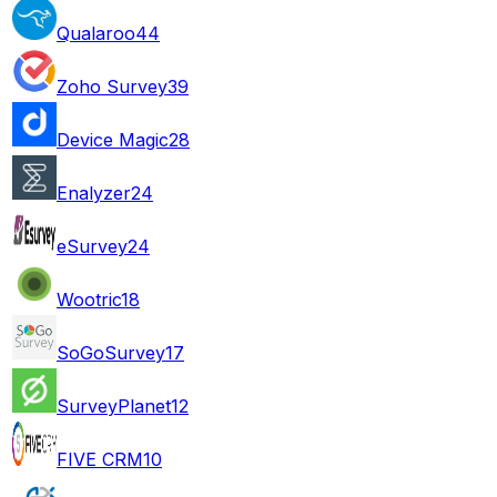
Qualaroo
44
Zoho Survey
39
Device Magic
28
Enalyzer
24
eSurvey
24
Wootric
18
SoGoSurvey
17
SurveyPlanet
12
FIVE CRM
10