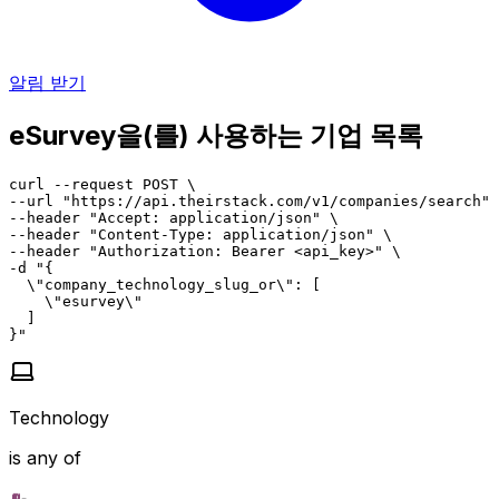
알림 받기
eSurvey을(를) 사용하는 기업 목록
curl --request POST \

--url "https://api.theirstack.com/v1/companies/search" 
--header "Accept: application/json" \

--header "Content-Type: application/json" \

--header "Authorization: Bearer <api_key>" \

-d "{

  \"company_technology_slug_or\": [

    \"esurvey\"

  ]

}"
Technology
is any of