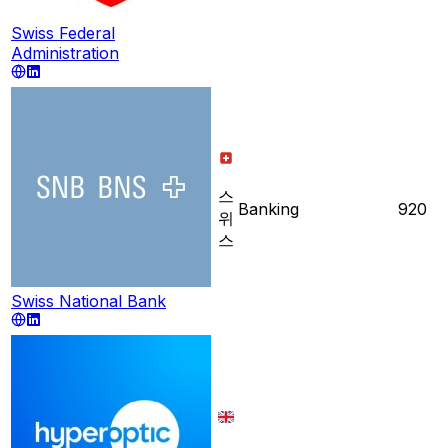
Swiss Federal
Administration
스
Banking
920
위
스
Swiss National Bank