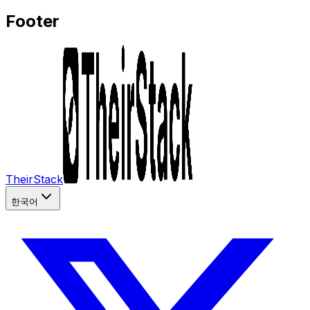
Footer
TheirStack
한국어