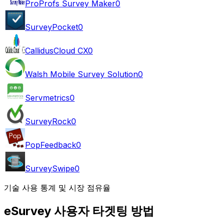
ProProfs Survey Maker
0
SurveyPocket
0
CallidusCloud CX
0
Walsh Mobile Survey Solution
0
Servmetrics
0
SurveyRock
0
PopFeedback
0
SurveySwipe
0
기술 사용 통계 및 시장 점유율
eSurvey 사용자 타겟팅 방법