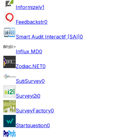
Informizely
1
Feedbackstr
0
Smart Audit Interactif (SAI)
0
Influx MD
0
Zodiac.NET
0
SutiSurvey
0
Surveyi2i
0
SurveyFactory
0
Startquestion
0