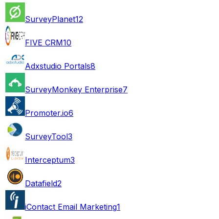
SurveyPlanet
12
FIVE CRM
10
Adxstudio Portals
8
SurveyMonkey Enterprise
7
Promoter.io
6
SurveyTool
3
Interceptum
3
Datafield
2
iContact Email Marketing
1