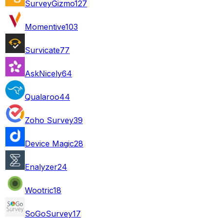
SurveyGizmo
127
Momentive
103
Survicate
77
AskNicely
64
Qualaroo
44
Zoho Survey
39
Device Magic
28
Enalyzer
24
Wootric
18
SoGoSurvey
17