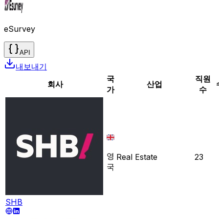
eSurvey
API
내보내기
국
직원
회사
산업
가
수
영
Real Estate
23
국
SHB