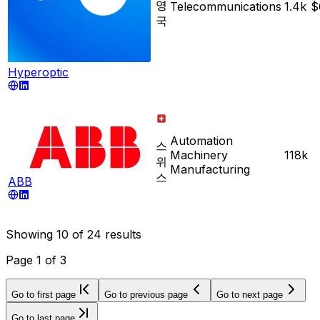
영
Telecommunications
1.4k
$
국
Hyperoptic
Automation
스
Machinery
118k
위
Manufacturing
스
ABB
Showing
10
of
24
results
Page
1
of
3
Go to first page
Go to previous page
Go to next page
Go to last page