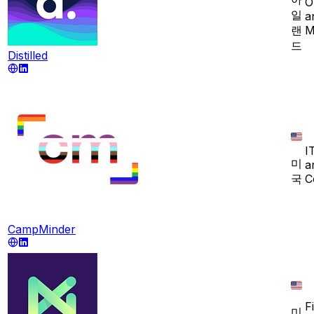
O
일
a
랜
M
드
Distilled
I
미
a
국
C
CampMinder
F
미