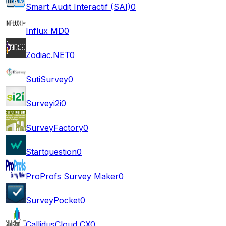
Smart Audit Interactif (SAI)
0
Influx MD
0
Zodiac.NET
0
SutiSurvey
0
Surveyi2i
0
SurveyFactory
0
Startquestion
0
ProProfs Survey Maker
0
SurveyPocket
0
CallidusCloud CX
0