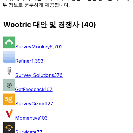
부 정보로 풍부하게 제공됩니다.
Wootric 대안 및 경쟁사
(
40
)
SurveyMonkey
5,702
Refiner
1,393
Survey Solutions
376
GetFeedback
167
SurveyGizmo
127
Momentive
103
Survicate
77