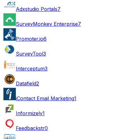
Adxstudio Portals
7
SurveyMonkey Enterprise
7
Promoter.io
6
SurveyTool
3
Interceptum
3
Datafield
2
iContact Email Marketing
1
Informizely
1
Feedbackstr
0