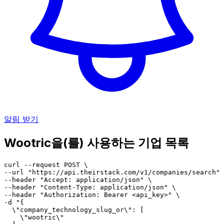
알림 받기
Wootric을(를) 사용하는 기업 목록
curl --request POST \

--url "https://api.theirstack.com/v1/companies/search" 
--header "Accept: application/json" \

--header "Content-Type: application/json" \

--header "Authorization: Bearer <api_key>" \

-d "{

  \"company_technology_slug_or\": [

    \"wootric\"
