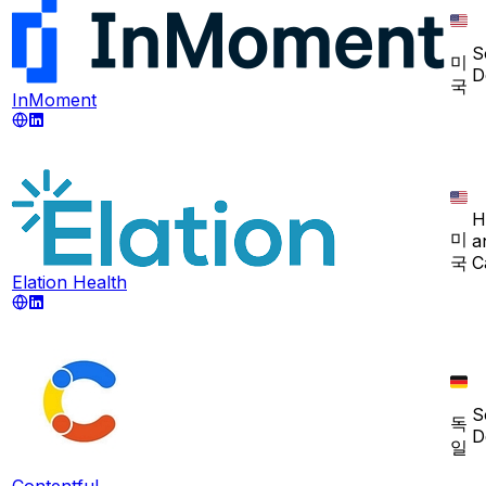
S
미
D
국
InMoment
H
미
a
국
C
Elation Health
S
독
D
일
Contentful