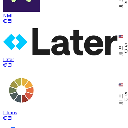
S
국
NMI
S
미
D
국
Later
S
미
D
국
Litmus