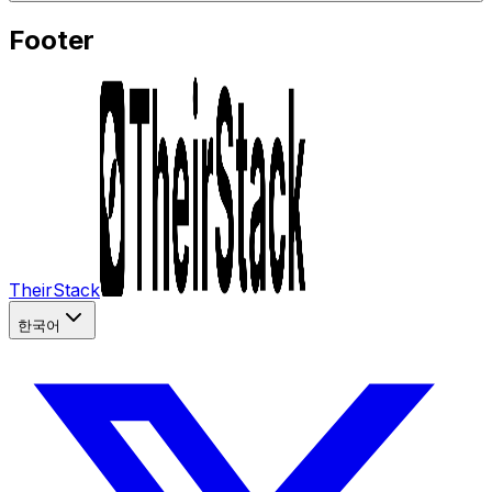
Footer
TheirStack
한국어