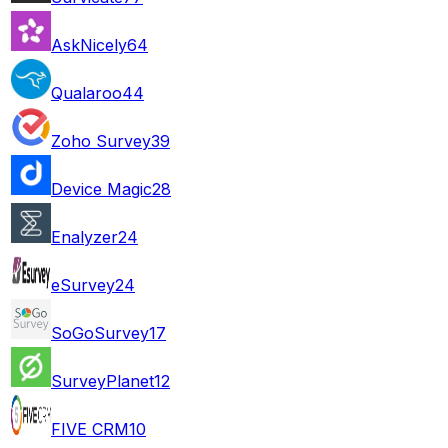
AskNicely
64
Qualaroo
44
Zoho Survey
39
Device Magic
28
Enalyzer
24
eSurvey
24
SoGoSurvey
17
SurveyPlanet
12
FIVE CRM
10