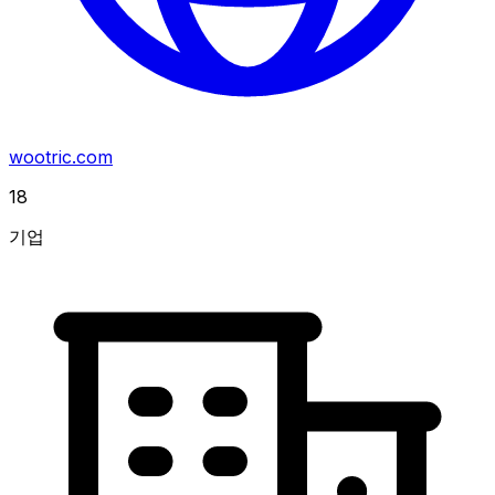
wootric.com
18
기업