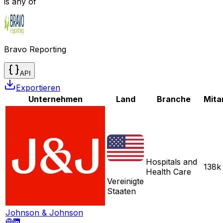
is any of
Bravo Reporting
API
Exportieren
Unternehmen
Land
Branche
Mita
Hospitals and
138k
Health Care
Vereinigte
Staaten
Johnson & Johnson