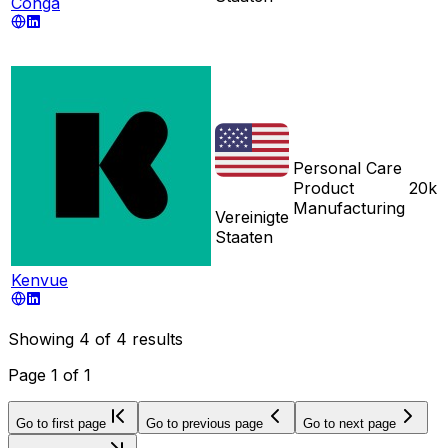
Conga
Personal Care
Product
20k
Manufacturing
Vereinigte
Staaten
Kenvue
Showing
4
of
4
results
Page
1
of
1
Go to first page
Go to previous page
Go to next page