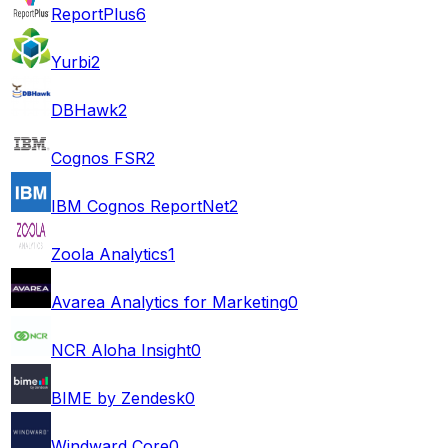
ReportPlus
6
Yurbi
2
DBHawk
2
Cognos FSR
2
IBM Cognos ReportNet
2
Zoola Analytics
1
Avarea Analytics for Marketing
0
NCR Aloha Insight
0
BIME by Zendesk
0
Windward Core
0