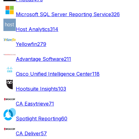
Microsoft SQL Server Reporting Service
326
Host Analytics
314
Yellowfin
279
Advantage Software
211
Cisco Unified Intelligence Center
118
Hootsuite Insights
103
CA Easytrieve
71
Spotlight Reporting
60
CA Deliver
57