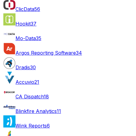
ClicData
56
Hookit
37
Mo-Data
35
Argos Reporting Software
34
Dradis
30
Accuvio
21
CA Dispatch
18
Blinkfire Analytics
11
Wink Reports
6