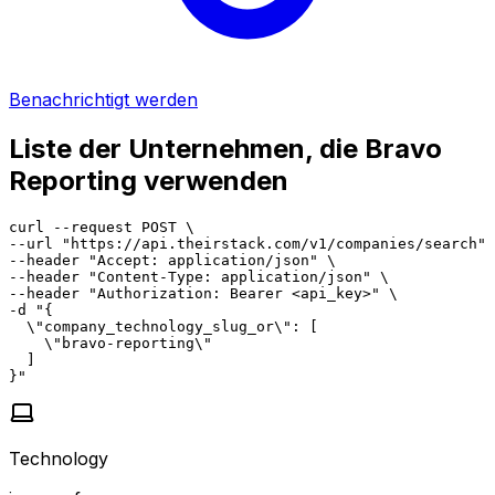
Benachrichtigt werden
Liste der Unternehmen, die Bravo
Reporting verwenden
curl --request POST \

--url "https://api.theirstack.com/v1/companies/search" 
--header "Accept: application/json" \

--header "Content-Type: application/json" \

--header "Authorization: Bearer <api_key>" \

-d "{

  \"company_technology_slug_or\": [

    \"bravo-reporting\"

  ]

}"
Technology