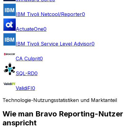
IBM Tivoli Netcool/Reporter
0
ActuateOne
0
IBM Tivoli Service Level Advisor
0
CA Culprit
0
SQL-RD
0
ValidiFI
0
Technologie-Nutzungsstatistiken und Marktanteil
Wie man Bravo Reporting-Nutzer
anspricht