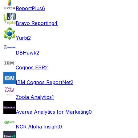
ReportPlus
6
Bravo Reporting
4
Yurbi
2
DBHawk
2
Cognos FSR
2
IBM Cognos ReportNet
2
Zoola Analytics
1
Avarea Analytics for Marketing
0
NCR Aloha Insight
0