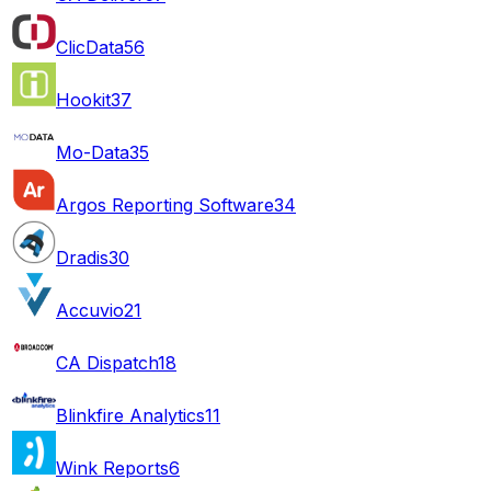
ClicData
56
Hookit
37
Mo-Data
35
Argos Reporting Software
34
Dradis
30
Accuvio
21
CA Dispatch
18
Blinkfire Analytics
11
Wink Reports
6