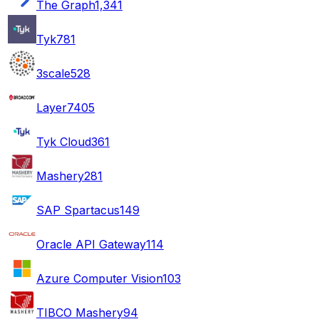
The Graph
1,341
Tyk
781
3scale
528
Layer7
405
Tyk Cloud
361
Mashery
281
SAP Spartacus
149
Oracle API Gateway
114
Azure Computer Vision
103
TIBCO Mashery
94