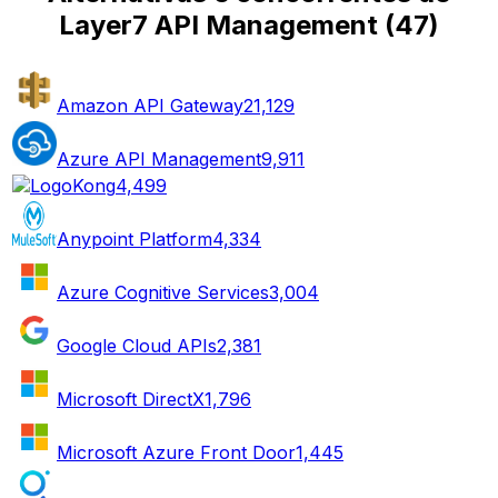
Layer7 API Management
(
47
)
Amazon API Gateway
21,129
Azure API Management
9,911
Kong
4,499
Anypoint Platform
4,334
Azure Cognitive Services
3,004
Google Cloud APIs
2,381
Microsoft DirectX
1,796
Microsoft Azure Front Door
1,445