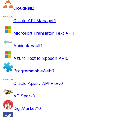
CloudRail
2
Oracle API Manager
1
Microsoft Translator Text API
1
Apideck Vault
1
Azure Text to Speech API
0
ProgrammableWeb
0
Oracle Apiary API Flow
0
APISpark
0
DigitMarket™
0