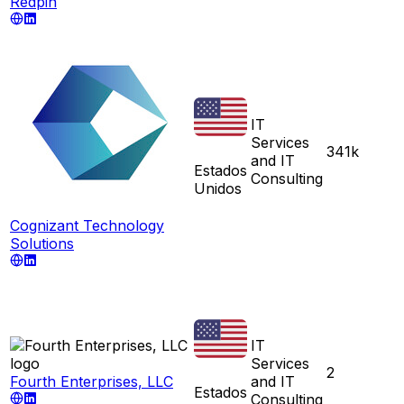
Redpin
IT
Services
341k
and IT
Estados
Consulting
Unidos
Cognizant Technology
Solutions
IT
Services
2
Fourth Enterprises, LLC
and IT
Estados
Consulting