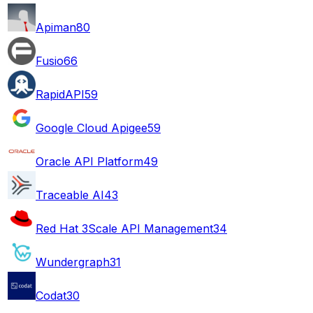
Apiman
80
Fusio
66
RapidAPI
59
Google Cloud Apigee
59
Oracle API Platform
49
Traceable AI
43
Red Hat 3Scale API Management
34
Wundergraph
31
Codat
30