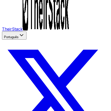
TheirStack
Português