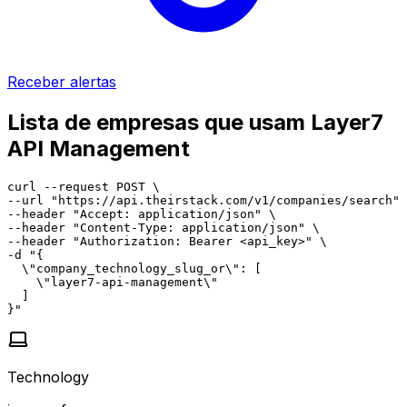
Receber alertas
Lista de empresas que usam Layer7
API Management
curl --request POST \

--url "https://api.theirstack.com/v1/companies/search" 
--header "Accept: application/json" \

--header "Content-Type: application/json" \

--header "Authorization: Bearer <api_key>" \

-d "{

  \"company_technology_slug_or\": [

    \"layer7-api-management\"

  ]

}"
Technology