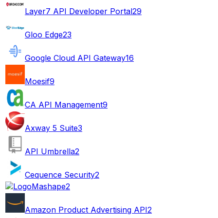
Layer7 API Developer Portal
29
Gloo Edge
23
Google Cloud API Gateway
16
Moesif
9
CA API Management
9
Axway 5 Suite
3
API Umbrella
2
Cequence Security
2
Mashape
2
Amazon Product Advertising API
2