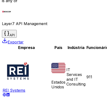
is any of
Layer7 API Management
API
Exportar
Empresa
País
Indústria
Funcionári
IT
Services
911
and IT
Estados
Consulting
Unidos
REI Systems