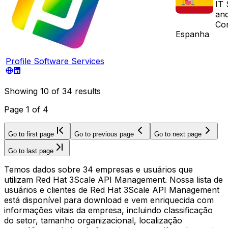
IT 
and
Con
Espanha
Profile Software Services
Showing
10
of
34
results
Page
1
of
4
Go to first page
Go to previous page
Go to next page
Go to last page
Temos dados sobre 34 empresas e usuários que
utilizam Red Hat 3Scale API Management. Nossa lista de
usuários e clientes de Red Hat 3Scale API Management
está disponível para download e vem enriquecida com
informações vitais da empresa, incluindo classificação
do setor, tamanho organizacional, localização