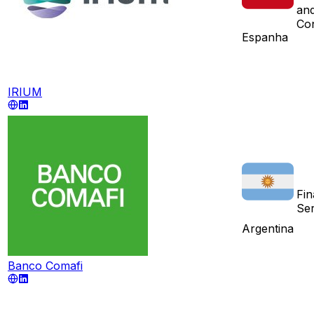
and
Con
Espanha
IRIUM
Fin
Ser
Argentina
Banco Comafi