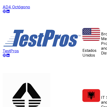
AD4 Octógono
Br
Me
Pr
an
Estados
TestPros
Dis
Unidos
IT 
and
Con