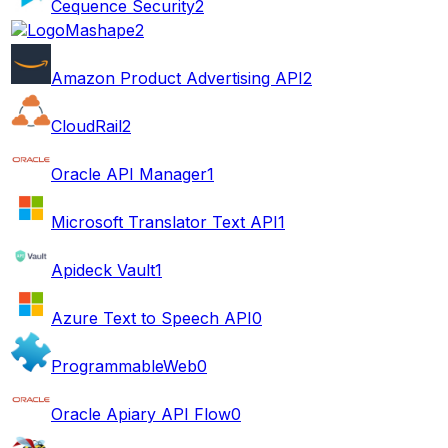
Cequence Security
2
Mashape
2
Amazon Product Advertising API
2
CloudRail
2
Oracle API Manager
1
Microsoft Translator Text API
1
Apideck Vault
1
Azure Text to Speech API
0
ProgrammableWeb
0
Oracle Apiary API Flow
0