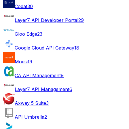
Codat
30
Layer7 API Developer Portal
29
Gloo Edge
23
Google Cloud API Gateway
18
Moesif
9
CA API Management
9
Layer7 API Management
6
Axway 5 Suite
3
API Umbrella
2