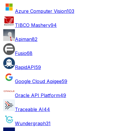
Azure Computer Vision
103
TIBCO Mashery
94
Apiman
82
Fusio
68
RapidAPI
59
Google Cloud Apigee
59
Oracle API Platform
49
Traceable AI
44
Wundergraph
31