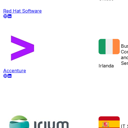
Red Hat Software
Bu
Con
an
Ser
Irlanda
Accenture
IT 