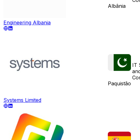
Albânia
Engineering Albania
IT 
and
Con
Paquistão
Systems Limited