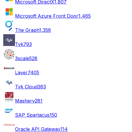
Microsoft DirectX
1,807
Microsoft Azure Front Door
1,465
The Graph
1,356
Tyk
793
3scale
528
Layer7
405
Tyk Cloud
363
Mashery
281
SAP Spartacus
150
Oracle API Gateway
114