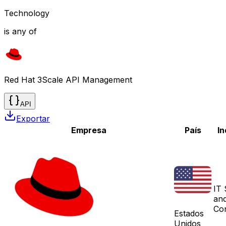
Technology
is any of
Red Hat 3Scale API Management
API
Exportar
Empresa
País
In
IT 
and
Con
Estados
Unidos