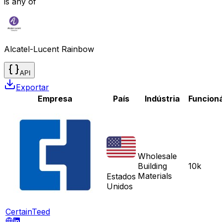
is any of
Alcatel-Lucent Rainbow
API
Exportar
Empresa
País
Indústria
Funcioná
Wholesale
Building
10k
Materials
Estados
Unidos
CertainTeed