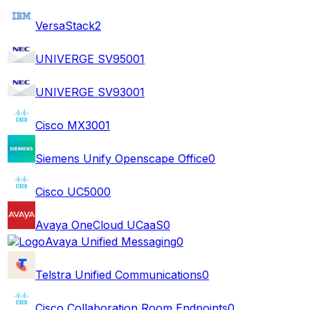
VersaStack
2
UNIVERGE SV9500
1
UNIVERGE SV9300
1
Cisco MX300
1
Siemens Unify Openscape Office
0
Cisco UC500
0
Avaya OneCloud UCaaS
0
Avaya Unified Messaging
0
Telstra Unified Communications
0
Cisco Collaboration Room Endpoints
0