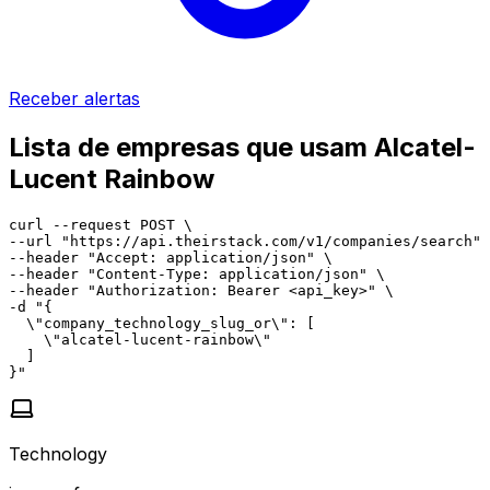
Receber alertas
Lista de empresas que usam Alcatel-
Lucent Rainbow
curl --request POST \

--url "https://api.theirstack.com/v1/companies/search" 
--header "Accept: application/json" \

--header "Content-Type: application/json" \

--header "Authorization: Bearer <api_key>" \

-d "{

  \"company_technology_slug_or\": [

    \"alcatel-lucent-rainbow\"

  ]

}"
Technology