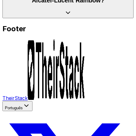
Alcatel-Lucent Rainbow?
Footer
TheirStack
Português