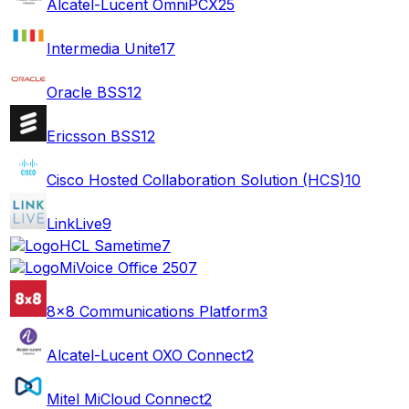
Alcatel-Lucent OmniPCX
25
Intermedia Unite
17
Oracle BSS
12
Ericsson BSS
12
Cisco Hosted Collaboration Solution (HCS)
10
LinkLive
9
HCL Sametime
7
MiVoice Office 250
7
8x8 Communications Platform
3
Alcatel-Lucent OXO Connect
2
Mitel MiCloud Connect
2