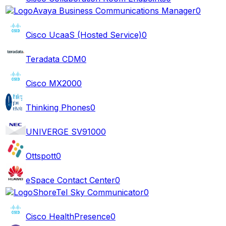
Avaya Business Communications Manager
0
Cisco UcaaS (Hosted Service)
0
Teradata CDM
0
Cisco MX200
0
Thinking Phones
0
UNIVERGE SV9100
0
Ottspott
0
eSpace Contact Center
0
ShoreTel Sky Communicator
0
Cisco HealthPresence
0