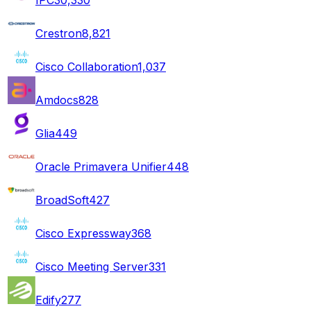
Crestron
8,821
Cisco Collaboration
1,037
Amdocs
828
Glia
449
Oracle Primavera Unifier
448
BroadSoft
427
Cisco Expressway
368
Cisco Meeting Server
331
Edify
277