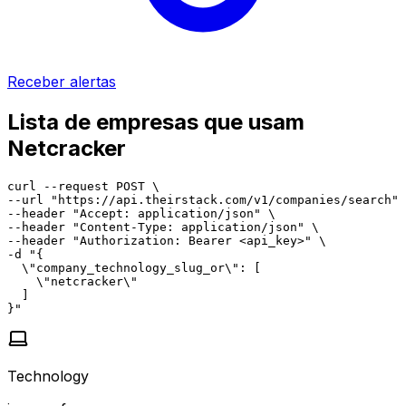
Receber alertas
Lista de empresas que usam
Netcracker
curl --request POST \

--url "https://api.theirstack.com/v1/companies/search" 
--header "Accept: application/json" \

--header "Content-Type: application/json" \

--header "Authorization: Bearer <api_key>" \

-d "{

  \"company_technology_slug_or\": [

    \"netcracker\"

  ]

}"
Technology