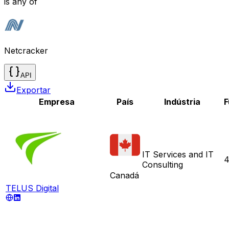
is any of
Netcracker
API
Exportar
Empresa
País
Indústria
F
IT Services and IT
4
Consulting
Canadá
TELUS Digital