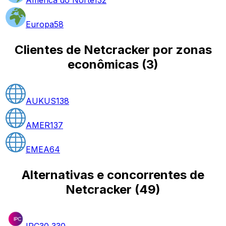
Europa
58
Clientes de Netcracker por zonas
econômicas
(
3
)
AUKUS
138
AMER
137
EMEA
64
Alternativas e concorrentes de
Netcracker
(
49
)
IPC
30,330