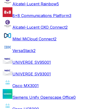
Alcatel-Lucent Rainbow
5
8x8 Communications Platform
3
Alcatel-Lucent OXO Connect
2
Mitel MiCloud Connect
2
VersaStack
2
UNIVERGE SV9500
1
UNIVERGE SV9300
1
Cisco MX300
1
Siemens Unify Openscape Office
0
Cisco UC500
0