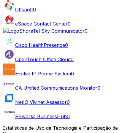
Ottspott
0
eSpace Contact Center
0
ShoreTel Sky Communicator
0
Cisco HealthPresence
0
OpenTouch Office Cloud
0
Evolve IP Phone System
0
CA Unified Communications Monitor
0
NetIQ Vivinet Assessor
0
PBworks BusinessHub
0
Estatísticas de Uso de Tecnologia e Participação de