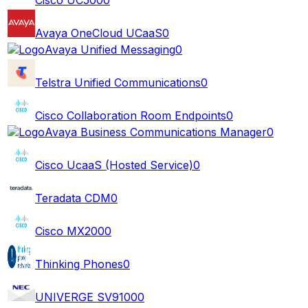
Avaya OneCloud UCaaS
0
Avaya Unified Messaging
0
Telstra Unified Communications
0
Cisco Collaboration Room Endpoints
0
Avaya Business Communications Manager
0
Cisco UcaaS (Hosted Service)
0
Teradata CDM
0
Cisco MX200
0
Thinking Phones
0
UNIVERGE SV9100
0