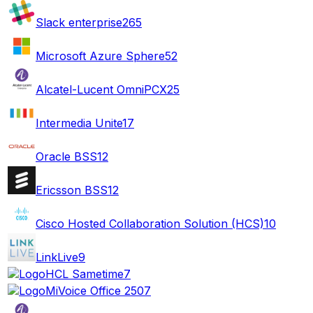
Slack enterprise
265
Microsoft Azure Sphere
52
Alcatel-Lucent OmniPCX
25
Intermedia Unite
17
Oracle BSS
12
Ericsson BSS
12
Cisco Hosted Collaboration Solution (HCS)
10
LinkLive
9
HCL Sametime
7
MiVoice Office 250
7