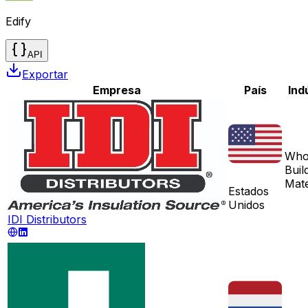
Edify
API
Exportar
Empresa
País
Ind
Who
Buil
Mate
Estados
Unidos
IDI Distributors