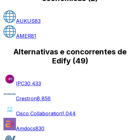
AUKUS
83
AMER
81
Alternativas e concorrentes de
Edify
(
49
)
IPC
30,433
Crestron
8,856
Cisco Collaboration
1,044
Amdocs
830