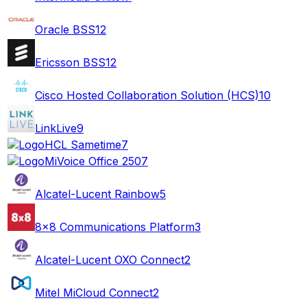
Oracle BSS
12
Ericsson BSS
12
Cisco Hosted Collaboration Solution (HCS)
10
LinkLive
9
HCL Sametime
7
MiVoice Office 250
7
Alcatel-Lucent Rainbow
5
8x8 Communications Platform
3
Alcatel-Lucent OXO Connect
2
Mitel MiCloud Connect
2