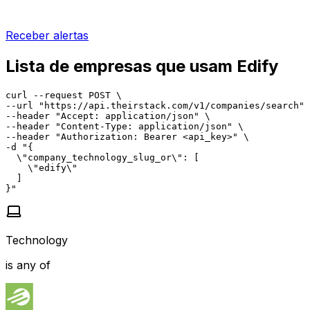
Receber alertas
Lista de empresas que usam Edify
curl --request POST \

--url "https://api.theirstack.com/v1/companies/search" 
--header "Accept: application/json" \

--header "Content-Type: application/json" \

--header "Authorization: Bearer <api_key>" \

-d "{

  \"company_technology_slug_or\": [

    \"edify\"

  ]

}"
Technology
is any of