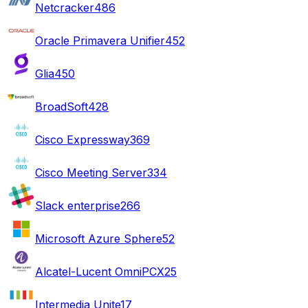
Netcracker
486
Oracle Primavera Unifier
452
Glia
450
BroadSoft
428
Cisco Expressway
369
Cisco Meeting Server
334
Slack enterprise
266
Microsoft Azure Sphere
52
Alcatel-Lucent OmniPCX
25
Intermedia Unite
17