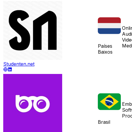
Onli
Aud
Vide
Med
Países
Baixos
Studenten.net
Emb
Sof
Pro
Brasil