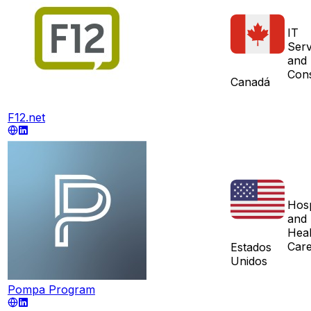
IT
Serv
and 
Cons
Canadá
F12.net
Hosp
and
Heal
Car
Estados
Unidos
Pompa Program