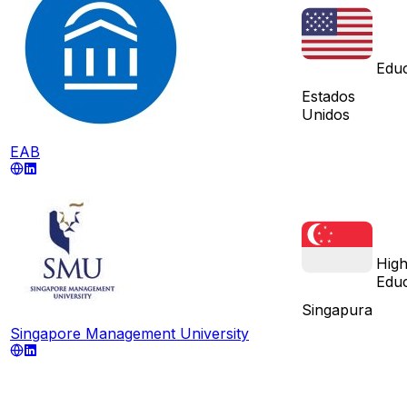
Educ
Estados
Unidos
EAB
High
Educ
Singapura
Singapore Management University