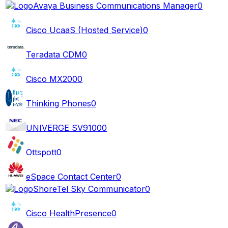
Avaya Business Communications Manager
0
Cisco UcaaS (Hosted Service)
0
Teradata CDM
0
Cisco MX200
0
Thinking Phones
0
UNIVERGE SV9100
0
Ottspott
0
eSpace Contact Center
0
ShoreTel Sky Communicator
0
Cisco HealthPresence
0