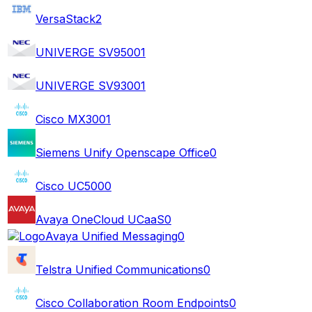
VersaStack
2
UNIVERGE SV9500
1
UNIVERGE SV9300
1
Cisco MX300
1
Siemens Unify Openscape Office
0
Cisco UC500
0
Avaya OneCloud UCaaS
0
Avaya Unified Messaging
0
Telstra Unified Communications
0
Cisco Collaboration Room Endpoints
0