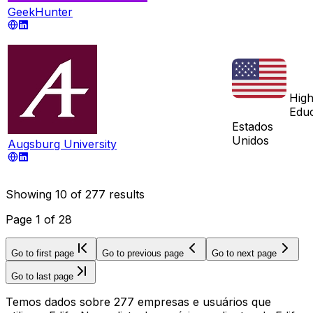
GeekHunter
High
Educ
Estados
Unidos
Augsburg University
Showing
10
of
277
results
Page
1
of
28
Go to first page
Go to previous page
Go to next page
Go to last page
Temos dados sobre 277 empresas e usuários que