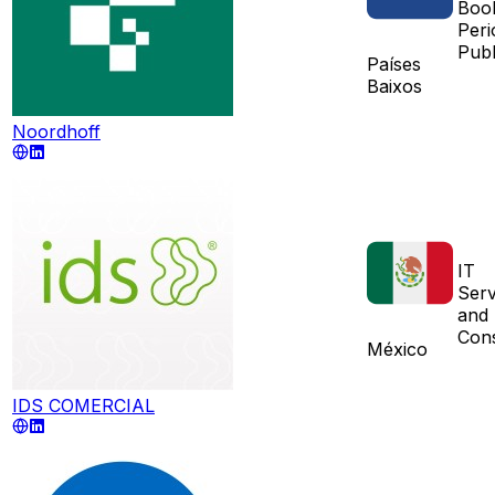
Boo
Peri
Publ
Países
Baixos
Noordhoff
IT
Serv
and 
Cons
México
IDS COMERCIAL