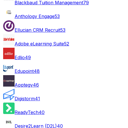
Blackbaud Tuition Management
79
Anthology Engage
53
Ellucian CRM Recruit
53
Adobe eLearning Suite
52
Edlio
49
Edupoint
48
Apptegy
46
Digistorm
41
ReadyTech
40
Desire2Learn (D2L)
40