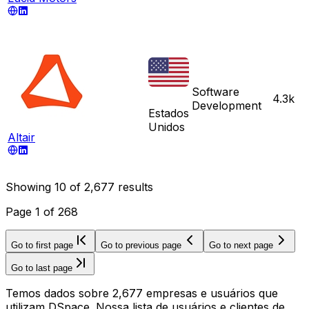
Software
4.3k
Development
Estados
Unidos
Altair
Showing
10
of
2,677
results
Page
1
of
268
Go to first page
Go to previous page
Go to next page
Go to last page
Temos dados sobre 2,677 empresas e usuários que
utilizam DSpace. Nossa lista de usuários e clientes de