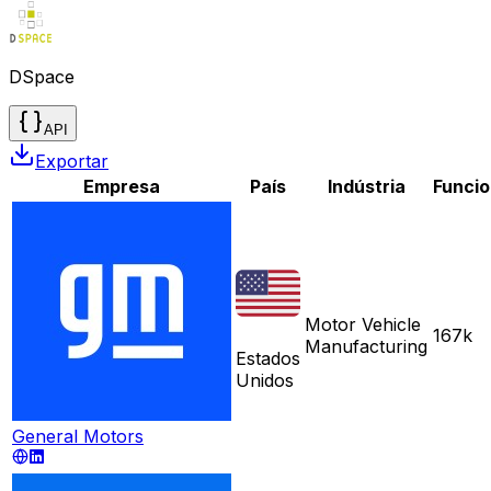
DSpace
API
Exportar
Empresa
País
Indústria
Funcio
Motor Vehicle
167k
Manufacturing
Estados
Unidos
General Motors