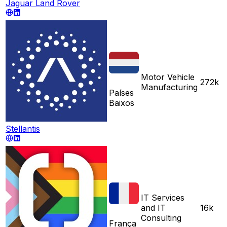
Jaguar Land Rover
Motor Vehicle
272k
Manufacturing
Países
Baixos
Stellantis
IT Services
and IT
16k
Consulting
França