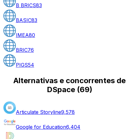
B BRICS
83
BASIC
83
IMEA
80
BRIC
76
PIGS
54
Alternativas e concorrentes de
DSpace
(
69
)
Articulate Storyline
9,578
Google for Education
6,404