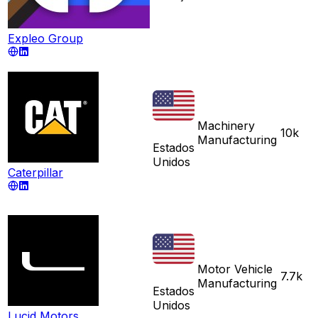
Expleo Group
Machinery
10k
Manufacturing
Estados
Unidos
Caterpillar
Motor Vehicle
7.7k
Manufacturing
Estados
Unidos
Lucid Motors