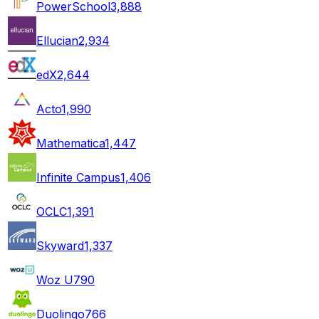
PowerSchool
3,888
Ellucian
2,934
edX
2,644
Acto
1,990
Mathematica
1,447
Infinite Campus
1,406
OCLC
1,391
Skyward
1,337
Woz U
790
Duolingo
766