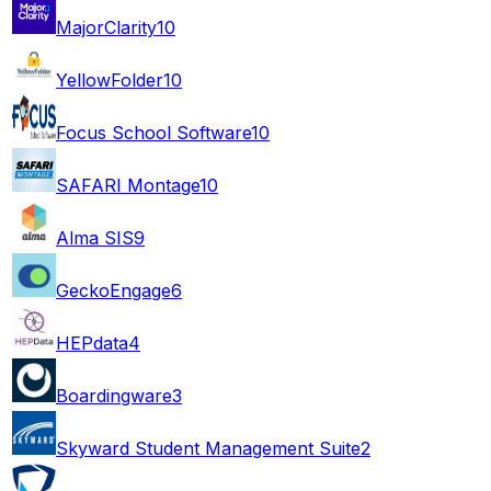
MajorClarity
10
YellowFolder
10
Focus School Software
10
SAFARI Montage
10
Alma SIS
9
GeckoEngage
6
HEPdata
4
Boardingware
3
Skyward Student Management Suite
2