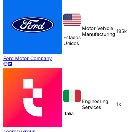
Motor Vehicle
185k
Manufacturing
Estados
Unidos
Ford Motor Company
Engineering
1k
Services
Itália
Teoresi Group