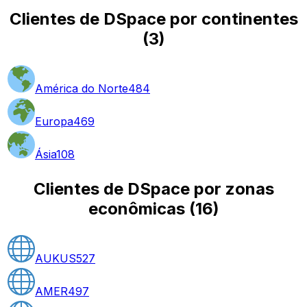
Clientes de DSpace por continentes
(
3
)
América do Norte
484
Europa
469
Ásia
108
Clientes de DSpace por zonas
econômicas
(
16
)
AUKUS
527
AMER
497