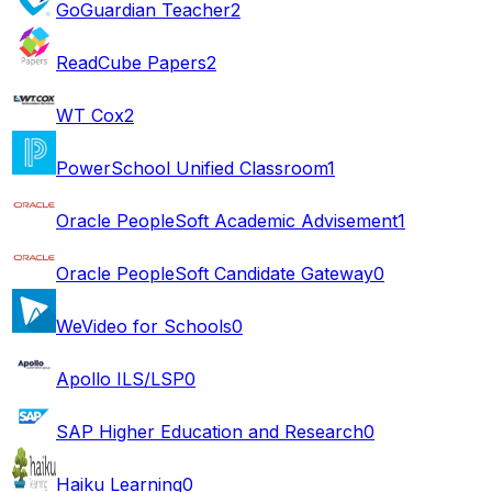
GoGuardian Teacher
2
ReadCube Papers
2
WT Cox
2
PowerSchool Unified Classroom
1
Oracle PeopleSoft Academic Advisement
1
Oracle PeopleSoft Candidate Gateway
0
WeVideo for Schools
0
Apollo ILS/LSP
0
SAP Higher Education and Research
0
Haiku Learning
0