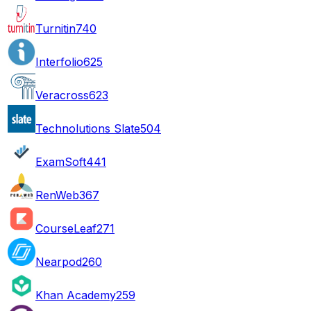
Turnitin
740
Interfolio
625
Veracross
623
Technolutions Slate
504
ExamSoft
441
RenWeb
367
CourseLeaf
271
Nearpod
260
Khan Academy
259