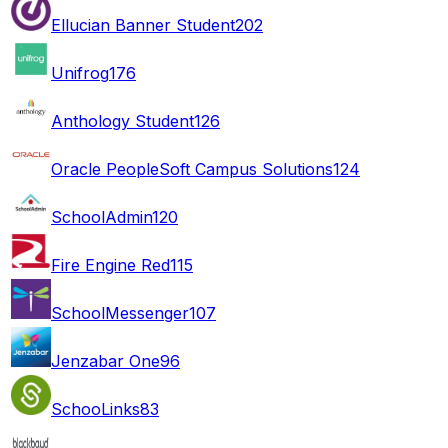
Ellucian Banner Student
202
Unifrog
176
Anthology Student
126
Oracle PeopleSoft Campus Solutions
124
SchoolAdmin
120
Fire Engine Red
115
SchoolMessenger
107
Jenzabar One
96
SchooLinks
83