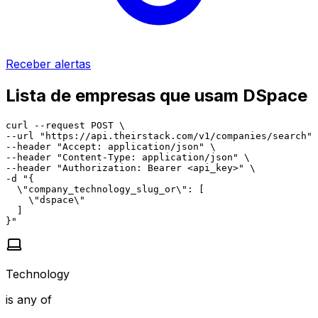
Receber alertas
Lista de empresas que usam DSpace
curl --request POST \

--url "https://api.theirstack.com/v1/companies/search" 
--header "Accept: application/json" \

--header "Content-Type: application/json" \

--header "Authorization: Bearer <api_key>" \

-d "{

  \"company_technology_slug_or\": [

    \"dspace\"

  ]

}"
Technology
is any of