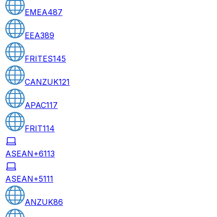
EMEA
487
EEA
389
FRITES
145
CANZUK
121
APAC
117
FRIT
114
ASEAN+6
113
ASEAN+5
111
ANZUK
86