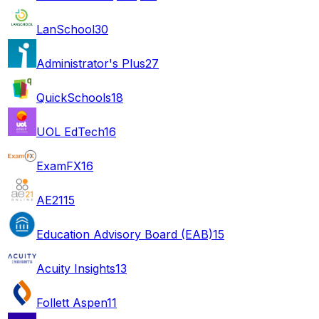
LanSchool
30
Administrator's Plus
27
QuickSchools
18
UOL EdTech
16
ExamFX
16
AE21
15
Education Advisory Board (EAB)
15
Acuity Insights
13
Follett Aspen
11