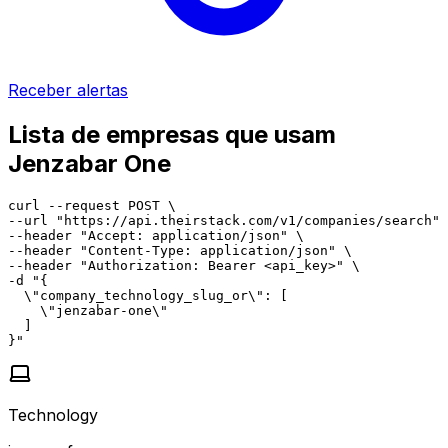
Receber alertas
Lista de empresas que usam
Jenzabar One
curl --request POST \

--url "https://api.theirstack.com/v1/companies/search" 
--header "Accept: application/json" \

--header "Content-Type: application/json" \

--header "Authorization: Bearer <api_key>" \

-d "{

  \"company_technology_slug_or\": [

    \"jenzabar-one\"

  ]

}"
Technology