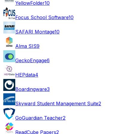
YellowFolder
10
Focus School Software
10
SAFARI Montage
10
Alma SIS
9
GeckoEngage
6
HEPdata
4
Boardingware
3
Skyward Student Management Suite
2
GoGuardian Teacher
2
ReadCube Papers
2