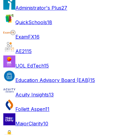
Administrator's Plus
27
QuickSchools
18
ExamFX
16
AE21
15
UOL EdTech
15
Education Advisory Board (EAB)
15
Acuity Insights
13
Follett Aspen
11
MajorClarity
10