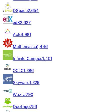
DSpace
2,654
edX
2,627
Acto
1,981
Mathematica
1,446
Infinite Campus
1,401
OCLC
1,386
Skyward
1,329
Woz U
790
Duolingo
756