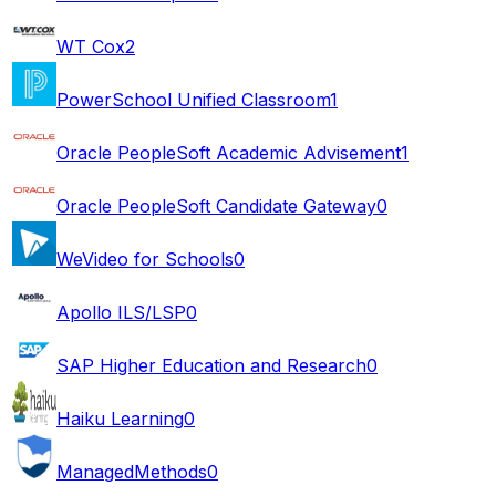
WT Cox
2
PowerSchool Unified Classroom
1
Oracle PeopleSoft Academic Advisement
1
Oracle PeopleSoft Candidate Gateway
0
WeVideo for Schools
0
Apollo ILS/LSP
0
SAP Higher Education and Research
0
Haiku Learning
0
ManagedMethods
0