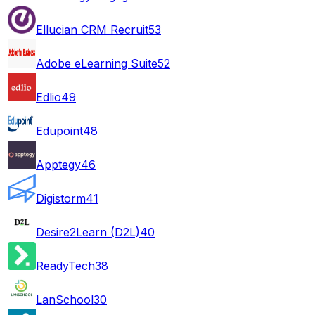
Ellucian CRM Recruit
53
Adobe eLearning Suite
52
Edlio
49
Edupoint
48
Apptegy
46
Digistorm
41
Desire2Learn (D2L)
40
ReadyTech
38
LanSchool
30