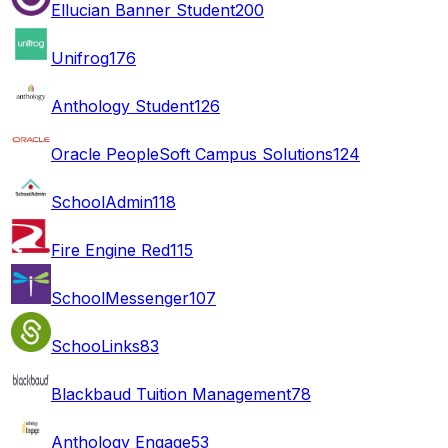
Ellucian Banner Student
200
Unifrog
176
Anthology Student
126
Oracle PeopleSoft Campus Solutions
124
SchoolAdmin
118
Fire Engine Red
115
SchoolMessenger
107
SchooLinks
83
Blackbaud Tuition Management
78
Anthology Engage
53