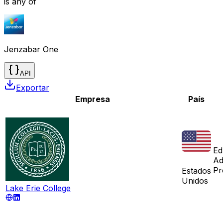
is any of
Jenzabar One
API
Exportar
Empresa
País
Ed
Ad
Pr
Estados
Unidos
Lake Erie College