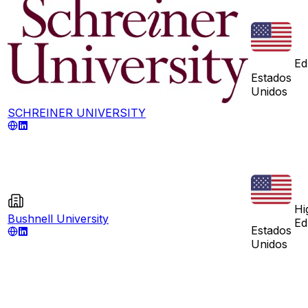
Ed
Estados
Unidos
SCHREINER UNIVERSITY
Hi
Bushnell University
Ed
Estados
Unidos