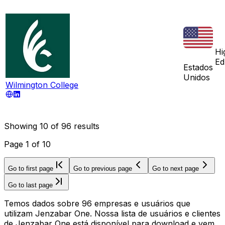
Hi
Ed
Estados
Unidos
Wilmington College
Showing
10
of
96
results
Page
1
of
10
Go to first page
Go to previous page
Go to next page
Go to last page
Temos dados sobre 96 empresas e usuários que
utilizam Jenzabar One. Nossa lista de usuários e clientes
de Jenzabar One está disponível para download e vem