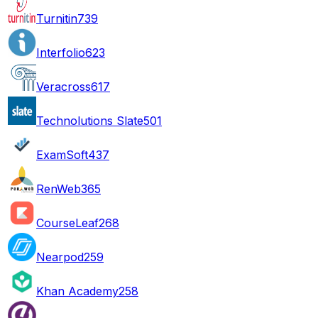
Turnitin
739
Interfolio
623
Veracross
617
Technolutions Slate
501
ExamSoft
437
RenWeb
365
CourseLeaf
268
Nearpod
259
Khan Academy
258