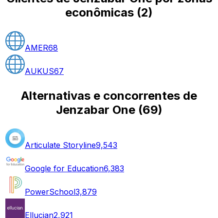
econômicas
(
2
)
AMER
68
AUKUS
67
Alternativas e concorrentes de
Jenzabar One
(
69
)
Articulate Storyline
9,543
Google for Education
6,383
PowerSchool
3,879
Ellucian
2,921