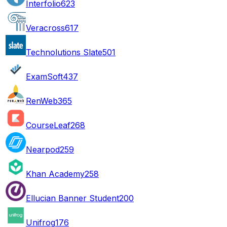
Interfolio
623
Veracross
617
Technolutions Slate
501
ExamSoft
437
RenWeb
365
CourseLeaf
268
Nearpod
259
Khan Academy
258
Ellucian Banner Student
200
Unifrog
176