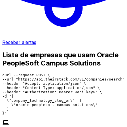
Receber alertas
Lista de empresas que usam Oracle
PeopleSoft Campus Solutions
curl --request POST \

--url "https://api.theirstack.com/v1/companies/search" 
--header "Accept: application/json" \

--header "Content-Type: application/json" \

--header "Authorization: Bearer <api_key>" \

-d "{

  \"company_technology_slug_or\": [

    \"oracle-peoplesoft-campus-solutions\"

  ]

}"