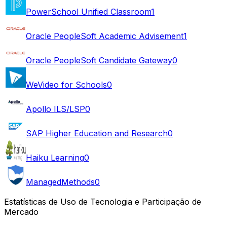
PowerSchool Unified Classroom
1
Oracle PeopleSoft Academic Advisement
1
Oracle PeopleSoft Candidate Gateway
0
WeVideo for Schools
0
Apollo ILS/LSP
0
SAP Higher Education and Research
0
Haiku Learning
0
ManagedMethods
0
Estatísticas de Uso de Tecnologia e Participação de
Mercado