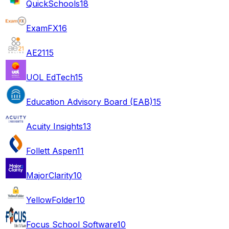
QuickSchools
18
ExamFX
16
AE21
15
UOL EdTech
15
Education Advisory Board (EAB)
15
Acuity Insights
13
Follett Aspen
11
MajorClarity
10
YellowFolder
10
Focus School Software
10