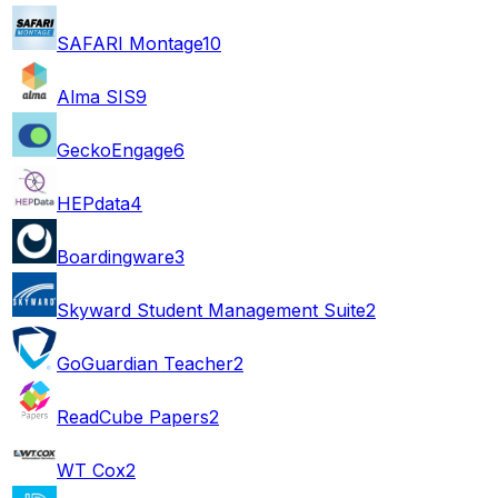
SAFARI Montage
10
Alma SIS
9
GeckoEngage
6
HEPdata
4
Boardingware
3
Skyward Student Management Suite
2
GoGuardian Teacher
2
ReadCube Papers
2
WT Cox
2