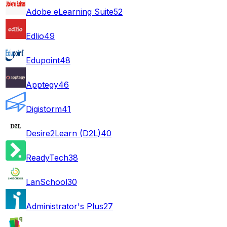
Adobe eLearning Suite
52
Edlio
49
Edupoint
48
Apptegy
46
Digistorm
41
Desire2Learn (D2L)
40
ReadyTech
38
LanSchool
30
Administrator's Plus
27