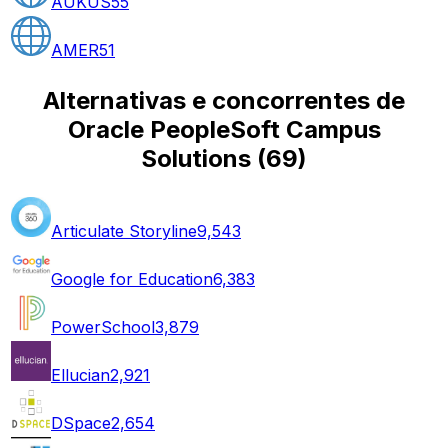
AUKUS
55
AMER
51
Alternativas e concorrentes de
Oracle PeopleSoft Campus
Solutions
(
69
)
Articulate Storyline
9,543
Google for Education
6,383
PowerSchool
3,879
Ellucian
2,921
DSpace
2,654