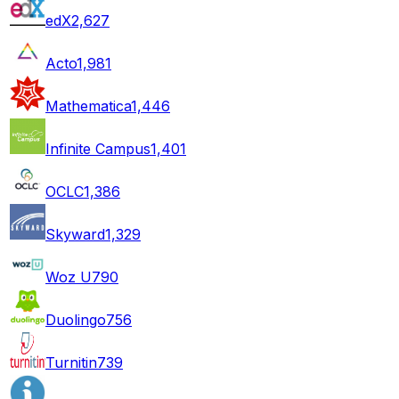
edX
2,627
Acto
1,981
Mathematica
1,446
Infinite Campus
1,401
OCLC
1,386
Skyward
1,329
Woz U
790
Duolingo
756
Turnitin
739