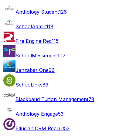
Anthology Student
126
SchoolAdmin
118
Fire Engine Red
115
SchoolMessenger
107
Jenzabar One
96
SchooLinks
83
Blackbaud Tuition Management
78
Anthology Engage
53
Ellucian CRM Recruit
53