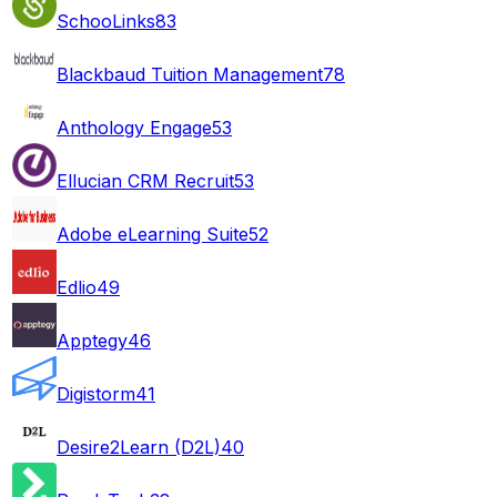
SchooLinks
83
Blackbaud Tuition Management
78
Anthology Engage
53
Ellucian CRM Recruit
53
Adobe eLearning Suite
52
Edlio
49
Apptegy
46
Digistorm
41
Desire2Learn (D2L)
40