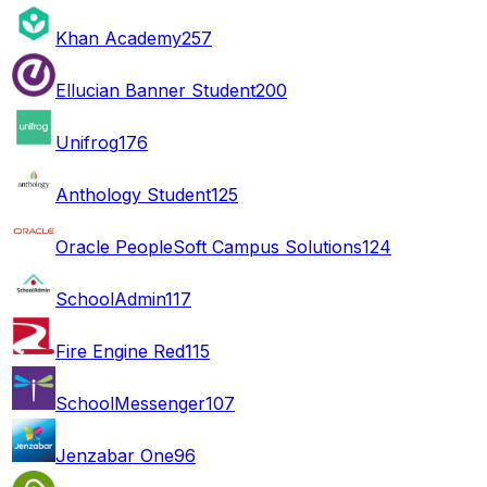
Khan Academy
257
Ellucian Banner Student
200
Unifrog
176
Anthology Student
125
Oracle PeopleSoft Campus Solutions
124
SchoolAdmin
117
Fire Engine Red
115
SchoolMessenger
107
Jenzabar One
96