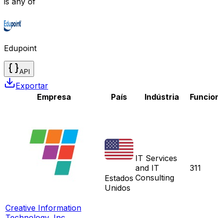
is any of
Edupoint
API
Exportar
Empresa
País
Indústria
Funcio
IT Services
and IT
311
Consulting
Estados
Unidos
Creative Information
Technology, Inc.