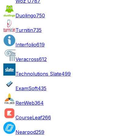
Woz U
787
Duolingo
750
Turnitin
735
Interfolio
619
Veracross
612
Technolutions Slate
499
ExamSoft
435
RenWeb
364
CourseLeaf
266
Nearpod
259