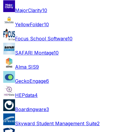
MajorClarity
10
YellowFolder
10
Focus School Software
10
SAFARI Montage
10
Alma SIS
9
GeckoEngage
6
HEPdata
4
Boardingware
3
Skyward Student Management Suite
2