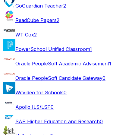
GoGuardian Teacher
2
ReadCube Papers
2
WT Cox
2
PowerSchool Unified Classroom
1
Oracle PeopleSoft Academic Advisement
1
Oracle PeopleSoft Candidate Gateway
0
WeVideo for Schools
0
Apollo ILS/LSP
0
SAP Higher Education and Research
0