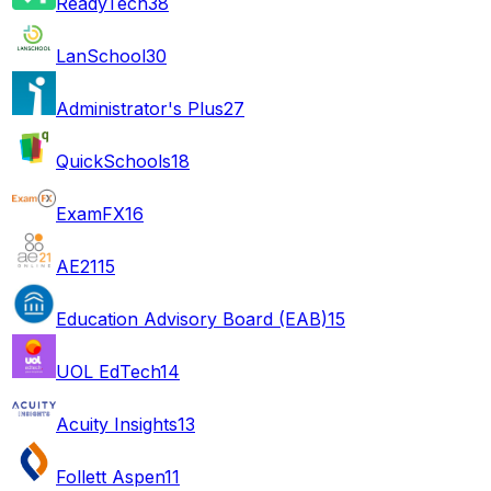
ReadyTech
38
LanSchool
30
Administrator's Plus
27
QuickSchools
18
ExamFX
16
AE21
15
Education Advisory Board (EAB)
15
UOL EdTech
14
Acuity Insights
13
Follett Aspen
11