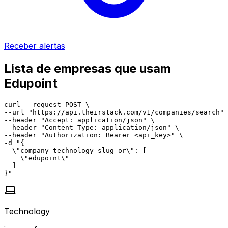
Receber alertas
Lista de empresas que usam
Edupoint
curl --request POST \

--url "https://api.theirstack.com/v1/companies/search" 
--header "Accept: application/json" \

--header "Content-Type: application/json" \

--header "Authorization: Bearer <api_key>" \

-d "{

  \"company_technology_slug_or\": [

    \"edupoint\"

  ]

}"
Technology