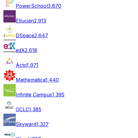
PowerSchool
3,870
Ellucian
2,913
DSpace
2,647
edX
2,618
Acto
1,971
Mathematica
1,440
Infinite Campus
1,395
OCLC
1,385
Skyward
1,327