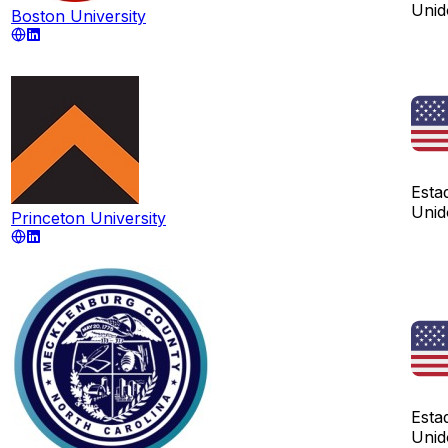
Unid
Boston University
Esta
Unid
Princeton University
Esta
Unid