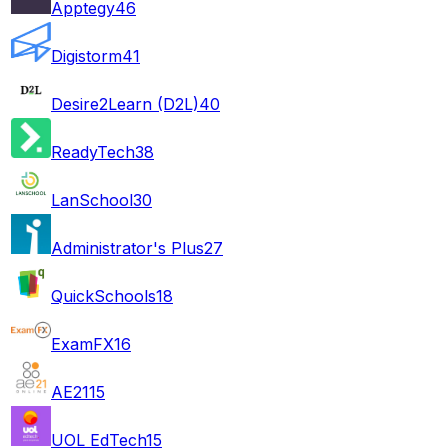
Apptegy
46
Digistorm
41
Desire2Learn (D2L)
40
ReadyTech
38
LanSchool
30
Administrator's Plus
27
QuickSchools
18
ExamFX
16
AE21
15
UOL EdTech
15