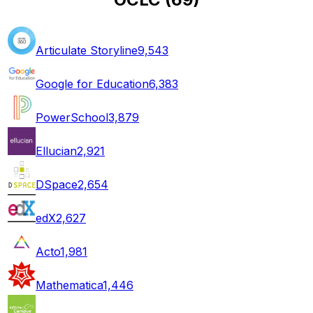
Articulate Storyline
9,543
Google for Education
6,383
PowerSchool
3,879
Ellucian
2,921
DSpace
2,654
edX
2,627
Acto
1,981
Mathematica
1,446