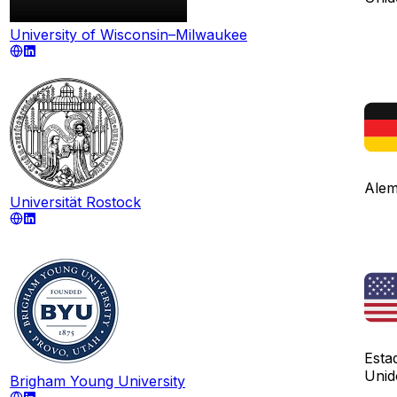
University of Wisconsin–Milwaukee
Ale
Universität Rostock
Esta
Unid
Brigham Young University