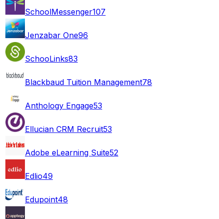
SchoolMessenger
107
Jenzabar One
96
SchooLinks
83
Blackbaud Tuition Management
78
Anthology Engage
53
Ellucian CRM Recruit
53
Adobe eLearning Suite
52
Edlio
49
Edupoint
48