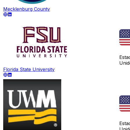
Mecklenburg County
Esta
Unid
Florida State University
Esta
Unid