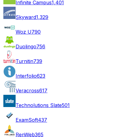
Infinite Campus
1,401
Skyward
1,329
Woz U
790
Duolingo
756
Turnitin
739
Interfolio
623
Veracross
617
Technolutions Slate
501
ExamSoft
437
RenWeb
365