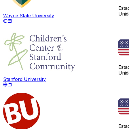
Esta
Unid
Wayne State University
Esta
Unid
Stanford University
Esta