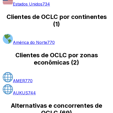
Estados Unidos
734
Clientes de OCLC por continentes
(
1
)
América do Norte
770
Clientes de OCLC por zonas
econômicas
(
2
)
AMER
770
AUKUS
744
Alternativas e concorrentes de
OCLC
(
69
)