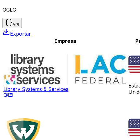
OCLC
API
Exportar
Empresa
P
Esta
Library Systems & Services
Unid