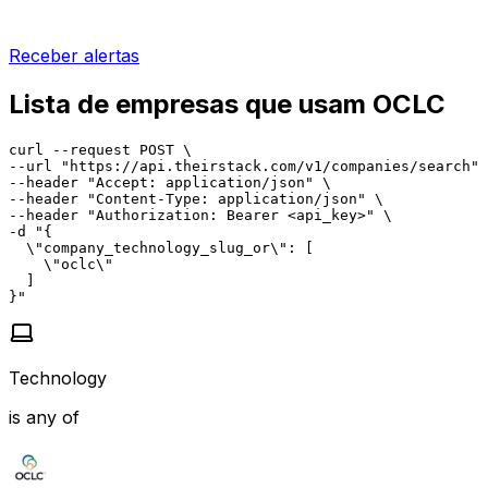
Receber alertas
Lista de empresas que usam OCLC
curl --request POST \

--url "https://api.theirstack.com/v1/companies/search" 
--header "Accept: application/json" \

--header "Content-Type: application/json" \

--header "Authorization: Bearer <api_key>" \

-d "{

  \"company_technology_slug_or\": [

    \"oclc\"

  ]

}"
Technology
is any of