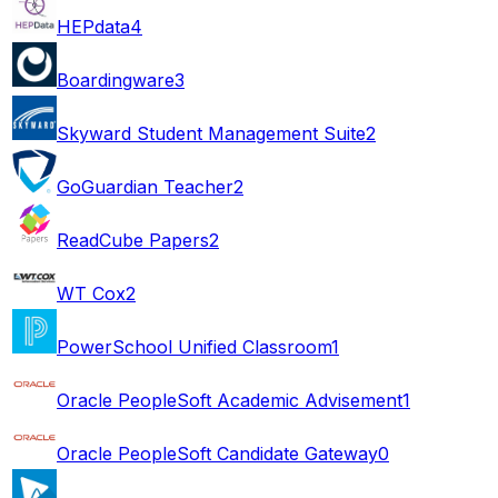
HEPdata
4
Boardingware
3
Skyward Student Management Suite
2
GoGuardian Teacher
2
ReadCube Papers
2
WT Cox
2
PowerSchool Unified Classroom
1
Oracle PeopleSoft Academic Advisement
1
Oracle PeopleSoft Candidate Gateway
0