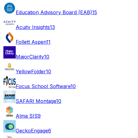
Education Advisory Board (EAB)
15
Acuity Insights
13
Follett Aspen
11
MajorClarity
10
YellowFolder
10
Focus School Software
10
SAFARI Montage
10
Alma SIS
9
GeckoEngage
6