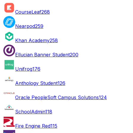
CourseLeaf
268
Nearpod
259
Khan Academy
258
Ellucian Banner Student
200
Unifrog
176
Anthology Student
126
Oracle PeopleSoft Campus Solutions
124
SchoolAdmin
118
Fire Engine Red
115