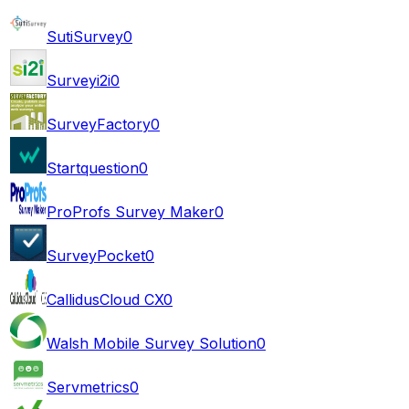
SutiSurvey
0
Surveyi2i
0
SurveyFactory
0
Startquestion
0
ProProfs Survey Maker
0
SurveyPocket
0
CallidusCloud CX
0
Walsh Mobile Survey Solution
0
Servmetrics
0