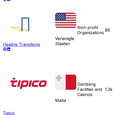
Non-profit
86
Organizations
Vereinigte
Staaten
Healing Transitions
Gambling
Facilities and
1.3k
Casinos
Malta
Tipico