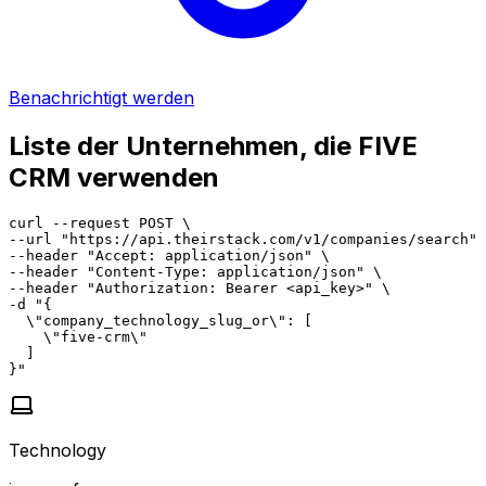
Benachrichtigt werden
Liste der Unternehmen, die FIVE
CRM verwenden
curl --request POST \

--url "https://api.theirstack.com/v1/companies/search" 
--header "Accept: application/json" \

--header "Content-Type: application/json" \

--header "Authorization: Bearer <api_key>" \

-d "{

  \"company_technology_slug_or\": [

    \"five-crm\"

  ]

}"
Technology