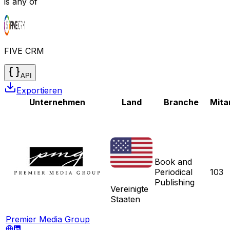
is any of
FIVE CRM
API
Exportieren
Unternehmen
Land
Branche
Mita
Book and
Periodical
103
Publishing
Vereinigte
Staaten
Premier Media Group