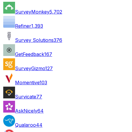
SurveyMonkey
5,702
Refiner
1,393
Survey Solutions
376
GetFeedback
167
SurveyGizmo
127
Momentive
103
Survicate
77
AskNicely
64
Qualaroo
44