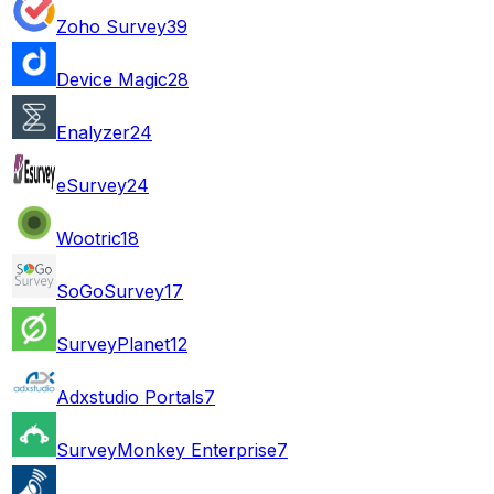
Zoho Survey
39
Device Magic
28
Enalyzer
24
eSurvey
24
Wootric
18
SoGoSurvey
17
SurveyPlanet
12
Adxstudio Portals
7
SurveyMonkey Enterprise
7