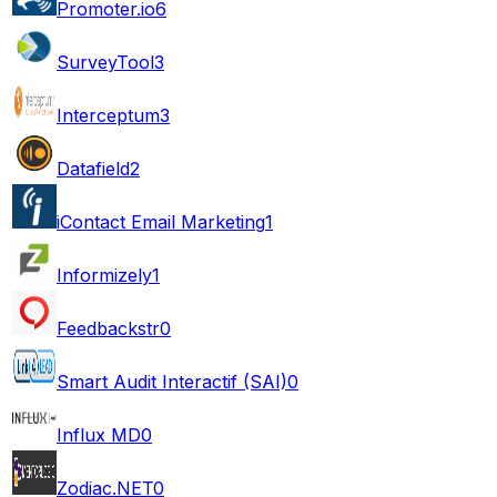
Promoter.io
6
SurveyTool
3
Interceptum
3
Datafield
2
iContact Email Marketing
1
Informizely
1
Feedbackstr
0
Smart Audit Interactif (SAI)
0
Influx MD
0
Zodiac.NET
0