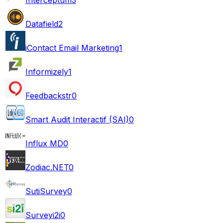
Datafield
2
iContact Email Marketing
1
Informizely
1
Feedbackstr
0
Smart Audit Interactif (SAI)
0
Influx MD
0
Zodiac.NET
0
SutiSurvey
0
Surveyi2i
0