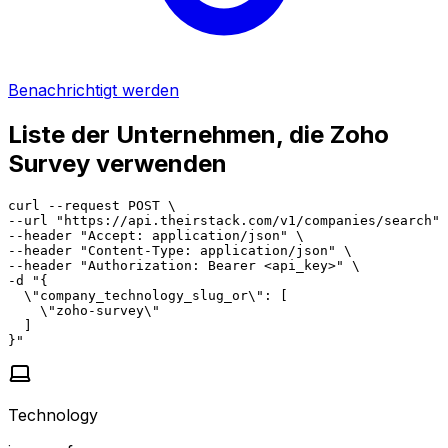
Benachrichtigt werden
Liste der Unternehmen, die Zoho
Survey verwenden
curl --request POST \

--url "https://api.theirstack.com/v1/companies/search" 
--header "Accept: application/json" \

--header "Content-Type: application/json" \

--header "Authorization: Bearer <api_key>" \

-d "{

  \"company_technology_slug_or\": [

    \"zoho-survey\"

  ]

}"
Technology