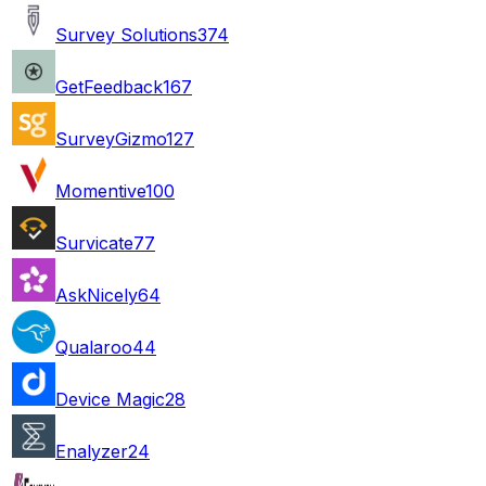
Survey Solutions
374
GetFeedback
167
SurveyGizmo
127
Momentive
100
Survicate
77
AskNicely
64
Qualaroo
44
Device Magic
28
Enalyzer
24