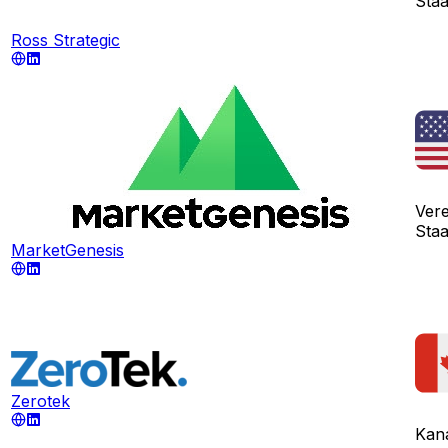
Sta
Ross Strategic
Vere
Sta
MarketGenesis
Zerotek
Kan