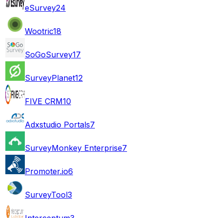
eSurvey
24
Wootric
18
SoGoSurvey
17
SurveyPlanet
12
FIVE CRM
10
Adxstudio Portals
7
SurveyMonkey Enterprise
7
Promoter.io
6
SurveyTool
3
Interceptum
3