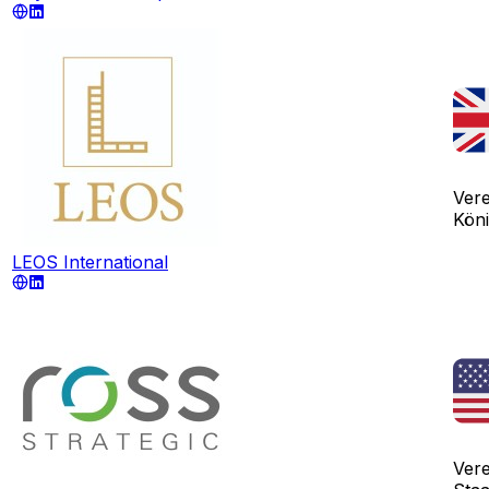
Vere
Köni
LEOS International
Vere