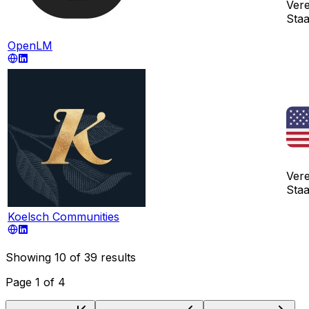
Vere
Sta
OpenLM
Vere
Sta
Koelsch Communities
Showing
10
of
39
results
Page
1
of
4