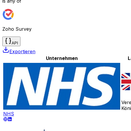
is any of
Zoho Survey
API
Exportieren
Unternehmen
L
Vere
Köni
NHS