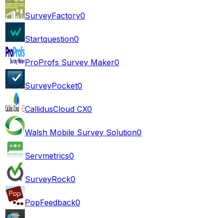
SurveyFactory
0
Startquestion
0
ProProfs Survey Maker
0
SurveyPocket
0
CallidusCloud CX
0
Walsh Mobile Survey Solution
0
Servmetrics
0
SurveyRock
0
PopFeedback
0