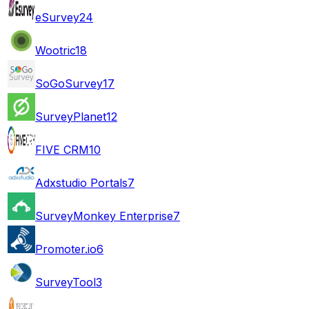
eSurvey
24
Wootric
18
SoGoSurvey
17
SurveyPlanet
12
FIVE CRM
10
Adxstudio Portals
7
SurveyMonkey Enterprise
7
Promoter.io
6
SurveyTool
3