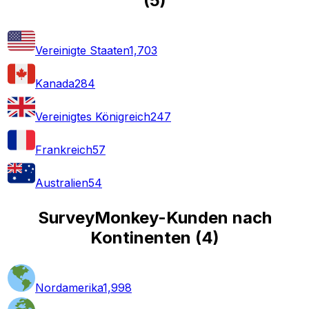
(
5
)
Vereinigte Staaten
1,703
Kanada
284
Vereinigtes Königreich
247
Frankreich
57
Australien
54
SurveyMonkey-Kunden nach
Kontinenten
(
4
)
Nordamerika
1,998