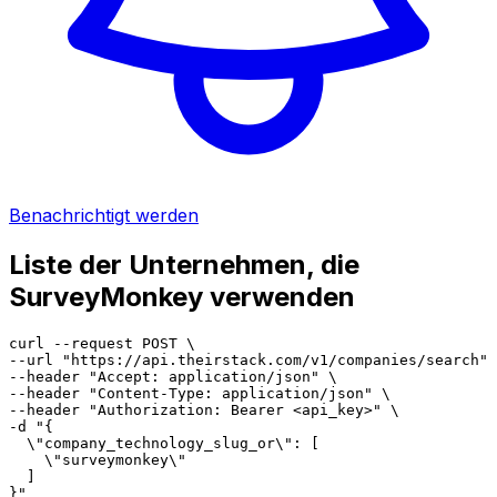
Benachrichtigt werden
Liste der Unternehmen, die
SurveyMonkey verwenden
curl --request POST \

--url "https://api.theirstack.com/v1/companies/search" 
--header "Accept: application/json" \

--header "Content-Type: application/json" \

--header "Authorization: Bearer <api_key>" \

-d "{

  \"company_technology_slug_or\": [

    \"surveymonkey\"

  ]

}"