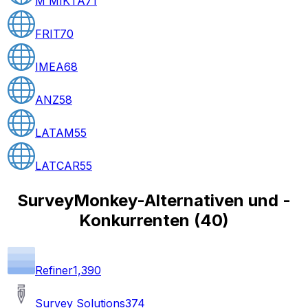
M MIKTA
71
FRIT
70
IMEA
68
ANZ
58
LATAM
55
LATCAR
55
SurveyMonkey-Alternativen und -
Konkurrenten
(
40
)
Refiner
1,390
Survey Solutions
374