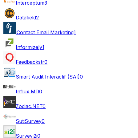
Interceptum
3
Datafield
2
iContact Email Marketing
1
Informizely
1
Feedbackstr
0
Smart Audit Interactif (SAI)
0
Influx MD
0
Zodiac.NET
0
SutiSurvey
0
Surveyi2i
0