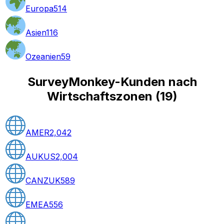
Europa
514
Asien
116
Ozeanien
59
SurveyMonkey-Kunden nach
Wirtschaftszonen
(
19
)
AMER
2,042
AUKUS
2,004
CANZUK
589
EMEA
556