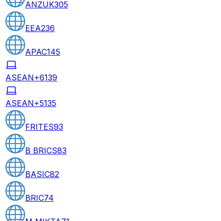
ANZUK
305
EEA
236
APAC
145
ASEAN+6
139
ASEAN+5
135
FRITES
93
B BRICS
83
BASIC
82
BRIC
74