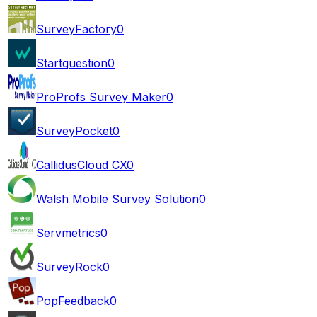
SurveyFactory
0
Startquestion
0
ProProfs Survey Maker
0
SurveyPocket
0
CallidusCloud CX
0
Walsh Mobile Survey Solution
0
Servmetrics
0
SurveyRock
0
PopFeedback
0