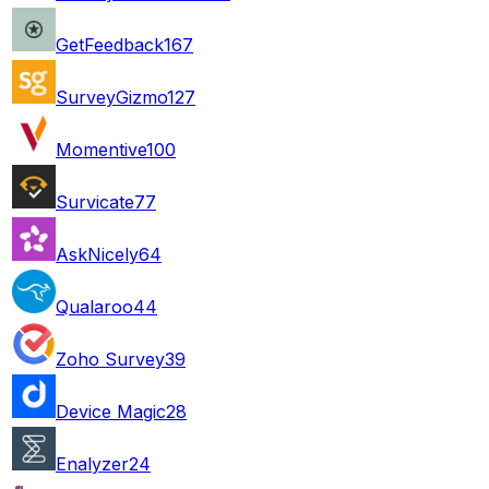
GetFeedback
167
SurveyGizmo
127
Momentive
100
Survicate
77
AskNicely
64
Qualaroo
44
Zoho Survey
39
Device Magic
28
Enalyzer
24