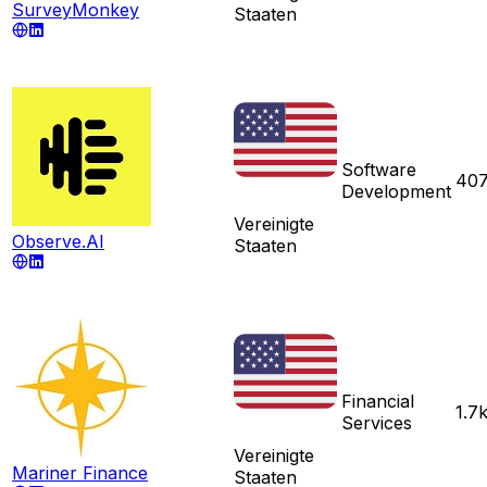
SurveyMonkey
Staaten
Software
40
Development
Vereinigte
Observe.AI
Staaten
Financial
1.7
Services
Vereinigte
Mariner Finance
Staaten