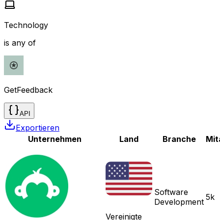
Technology
is any of
GetFeedback
API
Exportieren
Unternehmen
Land
Branche
Mit
Software
5k
Development
Vereinigte