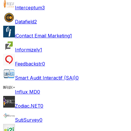
Interceptum
3
Datafield
2
iContact Email Marketing
1
Informizely
1
Feedbackstr
0
Smart Audit Interactif (SAI)
0
Influx MD
0
Zodiac.NET
0
SutiSurvey
0