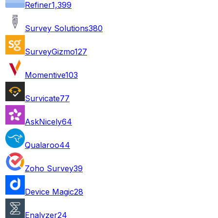
Refiner
1,399
Survey Solutions
380
SurveyGizmo
127
Momentive
103
Survicate
77
AskNicely
64
Qualaroo
44
Zoho Survey
39
Device Magic
28
Enalyzer
24