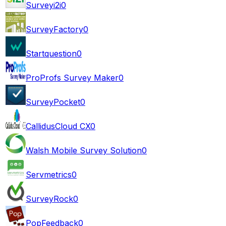
Surveyi2i
0
SurveyFactory
0
Startquestion
0
ProProfs Survey Maker
0
SurveyPocket
0
CallidusCloud CX
0
Walsh Mobile Survey Solution
0
Servmetrics
0
SurveyRock
0
PopFeedback
0