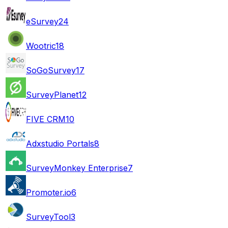
eSurvey
24
Wootric
18
SoGoSurvey
17
SurveyPlanet
12
FIVE CRM
10
Adxstudio Portals
8
SurveyMonkey Enterprise
7
Promoter.io
6
SurveyTool
3