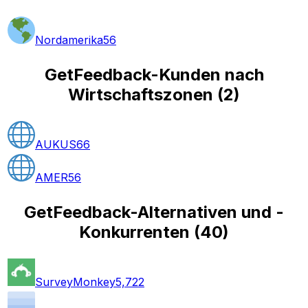
Nordamerika
56
GetFeedback-Kunden nach
Wirtschaftszonen
(
2
)
AUKUS
66
AMER
56
GetFeedback-Alternativen und -
Konkurrenten
(
40
)
SurveyMonkey
5,722