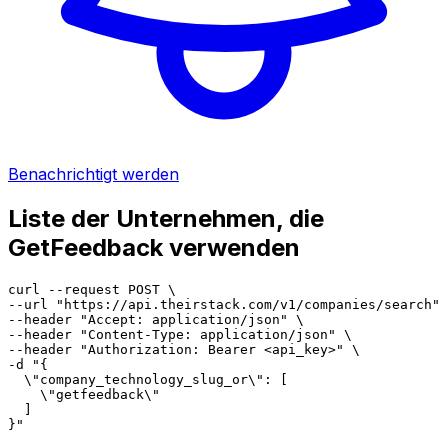
Benachrichtigt werden
Liste der Unternehmen, die
GetFeedback verwenden
curl --request POST \

--url "https://api.theirstack.com/v1/companies/search" 
--header "Accept: application/json" \

--header "Content-Type: application/json" \

--header "Authorization: Bearer <api_key>" \

-d "{

  \"company_technology_slug_or\": [

    \"getfeedback\"

  ]

}"