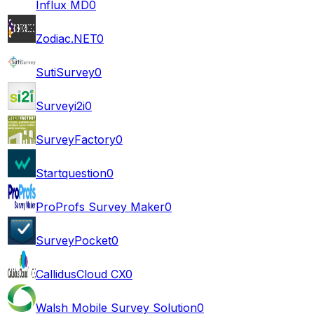
Influx MD
0
Zodiac.NET
0
SutiSurvey
0
Surveyi2i
0
SurveyFactory
0
Startquestion
0
ProProfs Survey Maker
0
SurveyPocket
0
CallidusCloud CX
0
Walsh Mobile Survey Solution
0