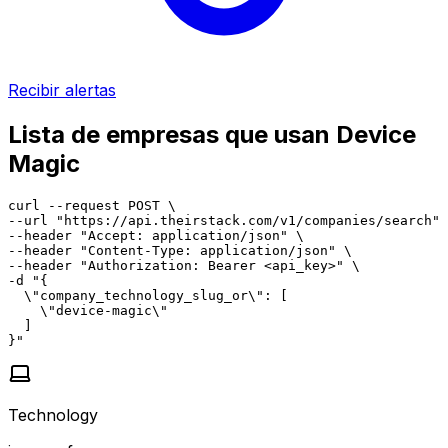
Recibir alertas
Lista de empresas que usan Device
Magic
curl --request POST \

--url "https://api.theirstack.com/v1/companies/search" 
--header "Accept: application/json" \

--header "Content-Type: application/json" \

--header "Authorization: Bearer <api_key>" \

-d "{

  \"company_technology_slug_or\": [

    \"device-magic\"

  ]

}"
Technology