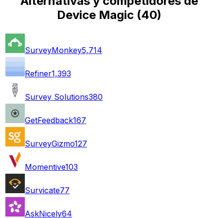
Alternativas y competidores de
Device Magic
(
40
)
SurveyMonkey
5,714
Refiner
1,393
Survey Solutions
380
GetFeedback
167
SurveyGizmo
127
Momentive
103
Survicate
77
AskNicely
64