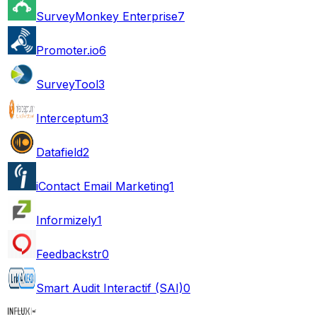
SurveyMonkey Enterprise
7
Promoter.io
6
SurveyTool
3
Interceptum
3
Datafield
2
iContact Email Marketing
1
Informizely
1
Feedbackstr
0
Smart Audit Interactif (SAI)
0