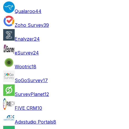
Qualaroo
44
Zoho Survey
39
Enalyzer
24
eSurvey
24
Wootric
18
SoGoSurvey
17
SurveyPlanet
12
FIVE CRM
10
Adxstudio Portals
8