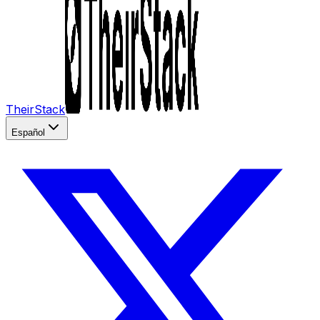
TheirStack
Español