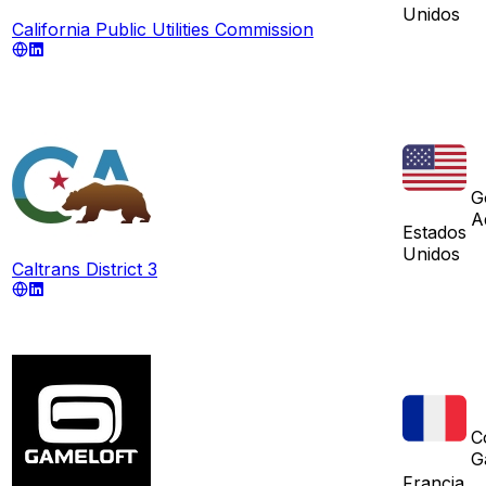
Unidos
California Public Utilities Commission
G
A
Estados
Unidos
Caltrans District 3
C
G
Francia