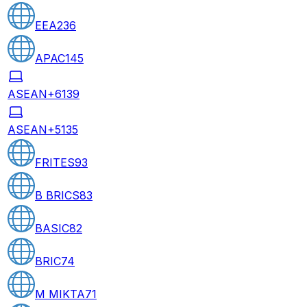
EEA
236
APAC
145
ASEAN+6
139
ASEAN+5
135
FRITES
93
B BRICS
83
BASIC
82
BRIC
74
M MIKTA
71