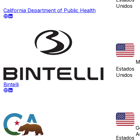
Unidos
California Department of Public Health
M
Estados
Unidos
Bintelli
G
A
Estados