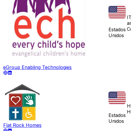
I
a
C
Estados
Unidos
eGroup Enabling Technologies
H
H
Estados
Unidos
Flat Rock Homes