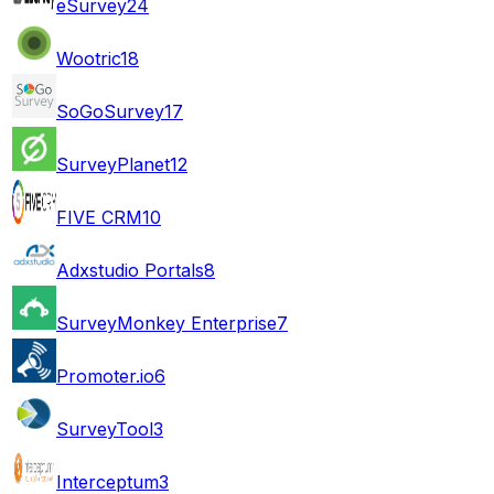
eSurvey
24
Wootric
18
SoGoSurvey
17
SurveyPlanet
12
FIVE CRM
10
Adxstudio Portals
8
SurveyMonkey Enterprise
7
Promoter.io
6
SurveyTool
3
Interceptum
3