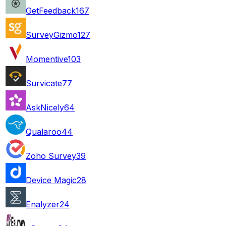
GetFeedback
167
SurveyGizmo
127
Momentive
103
Survicate
77
AskNicely
64
Qualaroo
44
Zoho Survey
39
Device Magic
28
Enalyzer
24