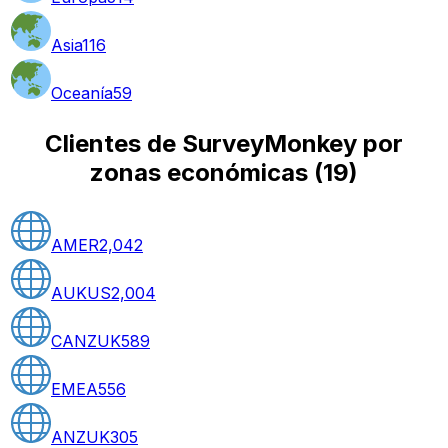
Asia
116
Oceanía
59
Clientes de SurveyMonkey por
zonas económicas
(
19
)
AMER
2,042
AUKUS
2,004
CANZUK
589
EMEA
556
ANZUK
305