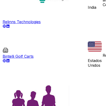
C
India
Relinns Technologies
Re
Bintelli Golf Carts
Estados
Unidos