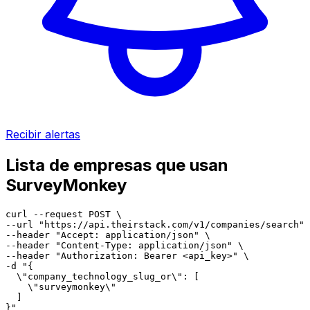
Recibir alertas
Lista de empresas que usan
SurveyMonkey
curl --request POST \

--url "https://api.theirstack.com/v1/companies/search" 
--header "Accept: application/json" \

--header "Content-Type: application/json" \

--header "Authorization: Bearer <api_key>" \

-d "{

  \"company_technology_slug_or\": [

    \"surveymonkey\"

  ]

}"