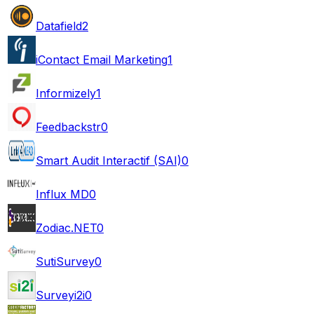
Datafield
2
iContact Email Marketing
1
Informizely
1
Feedbackstr
0
Smart Audit Interactif (SAI)
0
Influx MD
0
Zodiac.NET
0
SutiSurvey
0
Surveyi2i
0