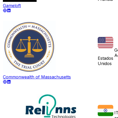
Gameloft
G
A
Estados
Unidos
Commonwealth of Massachusetts
I
a