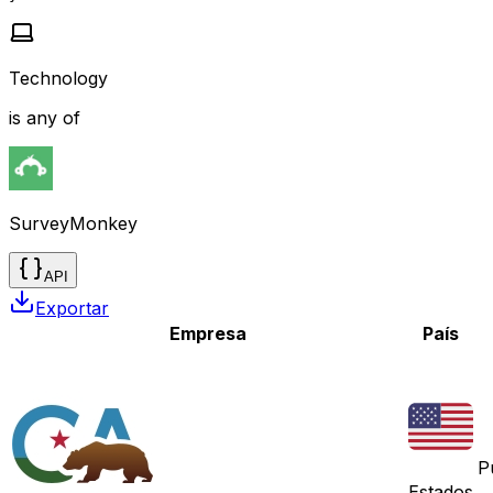
Technology
is any of
SurveyMonkey
API
Exportar
Empresa
País
P
Estados