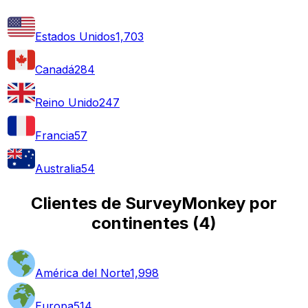
Estados Unidos
1,703
Canadá
284
Reino Unido
247
Francia
57
Australia
54
Clientes de SurveyMonkey por
continentes
(
4
)
América del Norte
1,998
Europa
514