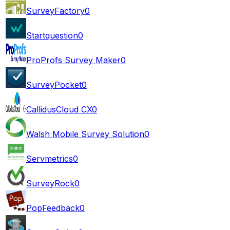
SurveyFactory
0
Startquestion
0
ProProfs Survey Maker
0
SurveyPocket
0
CallidusCloud CX
0
Walsh Mobile Survey Solution
0
Servmetrics
0
SurveyRock
0
PopFeedback
0