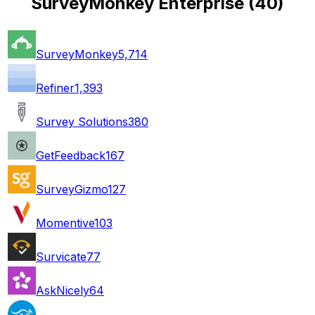
SurveyMonkey Enterprise
(
40
)
SurveyMonkey
5,714
Refiner
1,393
Survey Solutions
380
GetFeedback
167
SurveyGizmo
127
Momentive
103
Survicate
77
AskNicely
64