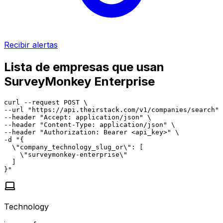
Recibir alertas
Lista de empresas que usan
SurveyMonkey Enterprise
curl --request POST \

--url "https://api.theirstack.com/v1/companies/search" 
--header "Accept: application/json" \

--header "Content-Type: application/json" \

--header "Authorization: Bearer <api_key>" \

-d "{

  \"company_technology_slug_or\": [

    \"surveymonkey-enterprise\"

  ]

}"
Technology