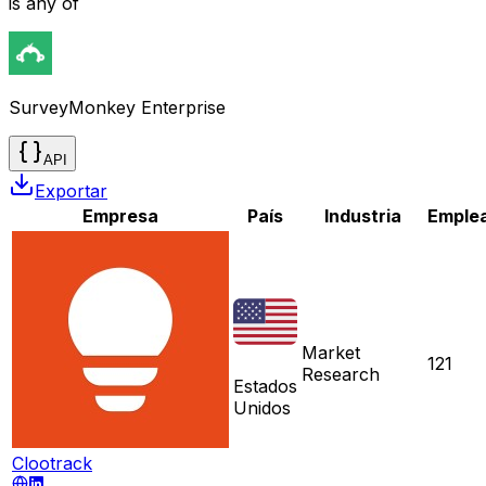
is any of
SurveyMonkey Enterprise
API
Exportar
Empresa
País
Industria
Emple
Market
121
Research
Estados
Unidos
Clootrack