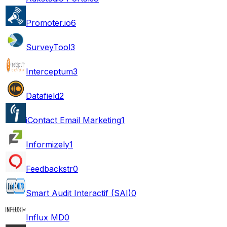
Promoter.io
6
SurveyTool
3
Interceptum
3
Datafield
2
iContact Email Marketing
1
Informizely
1
Feedbackstr
0
Smart Audit Interactif (SAI)
0
Influx MD
0