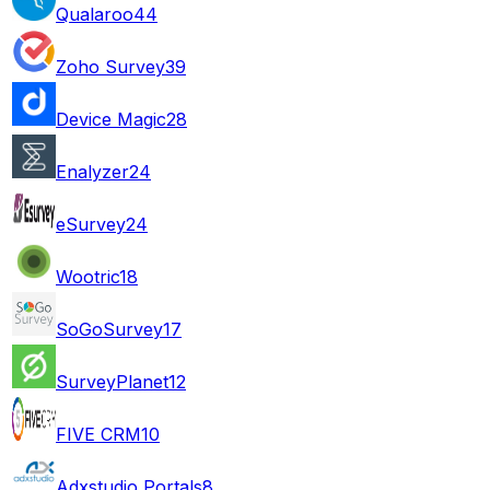
Qualaroo
44
Zoho Survey
39
Device Magic
28
Enalyzer
24
eSurvey
24
Wootric
18
SoGoSurvey
17
SurveyPlanet
12
FIVE CRM
10
Adxstudio Portals
8