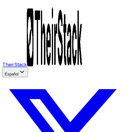
TheirStack
Español