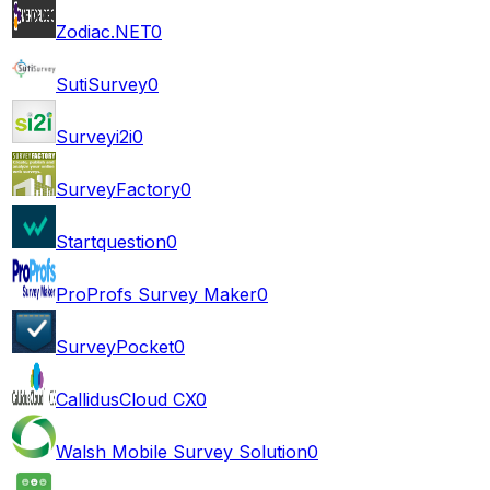
Zodiac.NET
0
SutiSurvey
0
Surveyi2i
0
SurveyFactory
0
Startquestion
0
ProProfs Survey Maker
0
SurveyPocket
0
CallidusCloud CX
0
Walsh Mobile Survey Solution
0