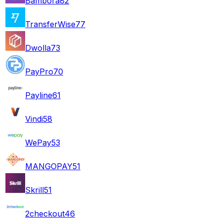
Bambora
82
TransferWise
77
Dwolla
73
PayPro
70
Payline
61
Vindi
58
WePay
53
MANGOPAY
51
Skrill
51
2checkout
46