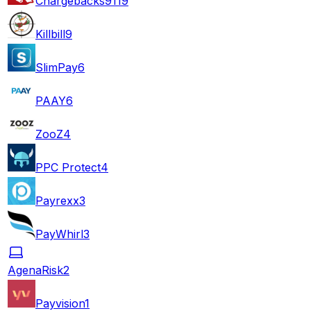
Chargebacks911
9
Killbill
9
SlimPay
6
PAAY
6
ZooZ
4
PPC Protect
4
Payrexx
3
PayWhirl
3
AgenaRisk
2
Payvision
1