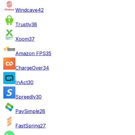
Windcave
42
Trustly
38
Xoom
37
Amazon FPS
35
ChargeOver
34
InAct
30
Spreedly
30
PaySimple
28
FastSpring
27