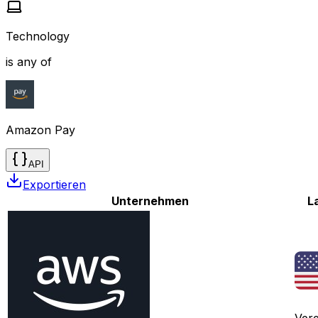
Technology
is any of
Amazon Pay
API
Exportieren
Unternehmen
L
Vere