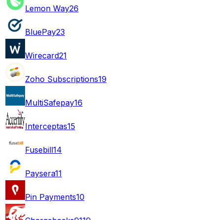
Lemon Way
26
BluePay
23
Wirecard
21
Zoho Subscriptions
19
MultiSafepay
16
Interceptas
15
Fusebill
14
Paysera
11
Pin Payments
10