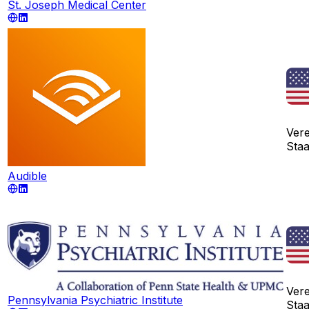
St. Joseph Medical Center
Vere
Sta
Audible
Vere
Pennsylvania Psychiatric Institute
Sta