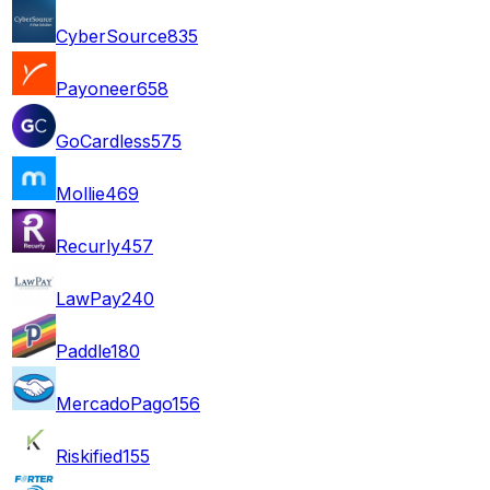
CyberSource
835
Payoneer
658
GoCardless
575
Mollie
469
Recurly
457
LawPay
240
Paddle
180
MercadoPago
156
Riskified
155