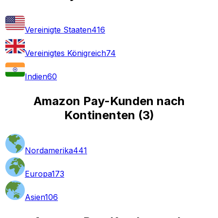
Vereinigte Staaten
416
Vereinigtes Königreich
74
Indien
60
Amazon Pay-Kunden nach
Kontinenten
(
3
)
Nordamerika
441
Europa
173
Asien
106