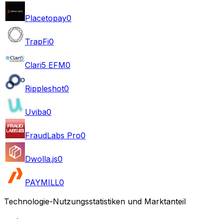
Placetopay
0
TrapFi
0
Clari5 EFM
0
Rippleshot
0
Uviba
0
FraudLabs Pro
0
Dwolla.js
0
PAYMILL
0
Technologie-Nutzungsstatistiken und Marktanteil