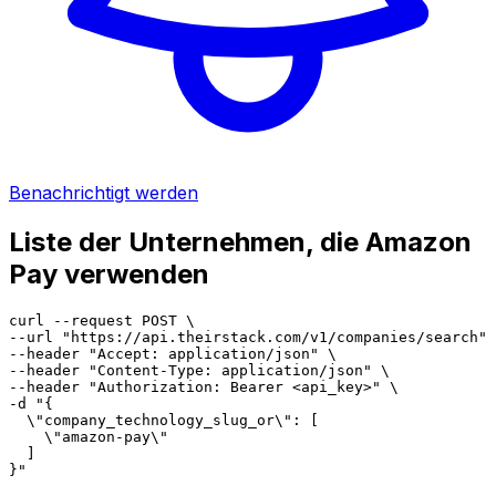
Benachrichtigt werden
Liste der Unternehmen, die Amazon
Pay verwenden
curl --request POST \

--url "https://api.theirstack.com/v1/companies/search" 
--header "Accept: application/json" \

--header "Content-Type: application/json" \

--header "Authorization: Bearer <api_key>" \

-d "{

  \"company_technology_slug_or\": [

    \"amazon-pay\"

  ]

}"