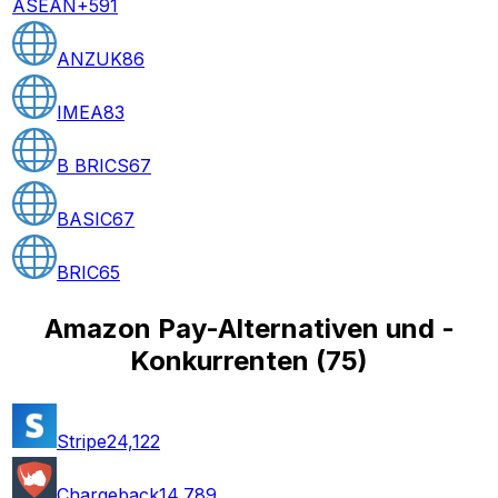
ASEAN+5
91
ANZUK
86
IMEA
83
B BRICS
67
BASIC
67
BRIC
65
Amazon Pay-Alternativen und -
Konkurrenten
(
75
)
Stripe
24,122
Chargeback
14,789