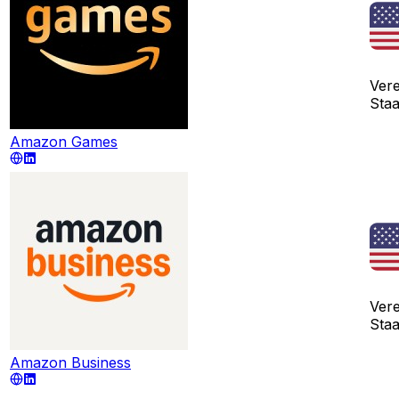
Vere
Sta
Amazon Games
Vere
Sta
Amazon Business