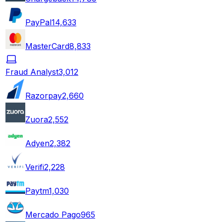
PayPal
14,633
MasterCard
8,833
Fraud Analyst
3,012
Razorpay
2,660
Zuora
2,552
Adyen
2,382
Verifi
2,228
Paytm
1,030
Mercado Pago
965