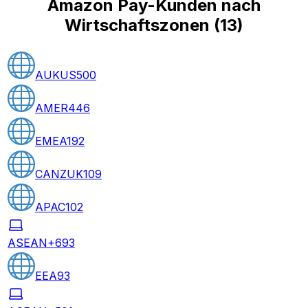
Amazon Pay-Kunden nach
Wirtschaftszonen
(
13
)
AUKUS
500
AMER
446
EMEA
192
CANZUK
109
APAC
102
ASEAN+6
93
EEA
93