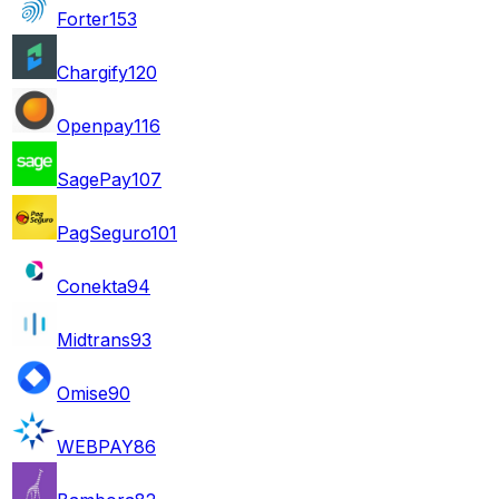
Forter
153
Chargify
120
Openpay
116
SagePay
107
PagSeguro
101
Conekta
94
Midtrans
93
Omise
90
WEBPAY
86