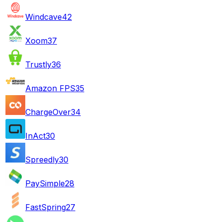
Windcave
42
Xoom
37
Trustly
36
Amazon FPS
35
ChargeOver
34
InAct
30
Spreedly
30
PaySimple
28
FastSpring
27