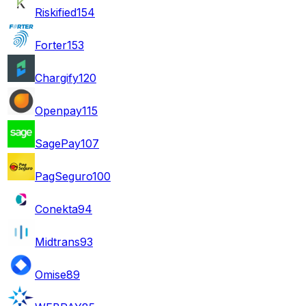
Riskified
154
Forter
153
Chargify
120
Openpay
115
SagePay
107
PagSeguro
100
Conekta
94
Midtrans
93
Omise
89