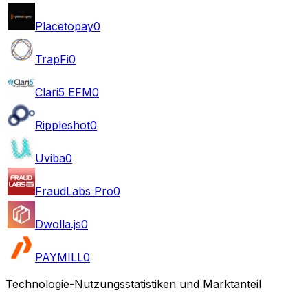
Placetopay
0
TrapFi
0
Clari5 EFM
0
Rippleshot
0
Uviba
0
FraudLabs Pro
0
Dwolla.js
0
PAYMILL
0
Technologie-Nutzungsstatistiken und Marktanteil