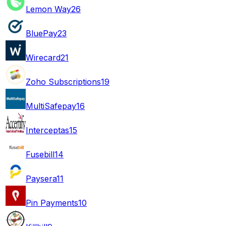
Lemon Way
26
BluePay
23
Wirecard
21
Zoho Subscriptions
19
MultiSafepay
16
Interceptas
15
Fusebill
14
Paysera
11
Pin Payments
10