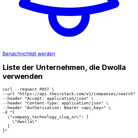
Benachrichtigt werden
Liste der Unternehmen, die Dwolla
verwenden
curl --request POST \

--url "https://api.theirstack.com/v1/companies/search" 
--header "Accept: application/json" \

--header "Content-Type: application/json" \

--header "Authorization: Bearer <api_key>" \

-d "{

  \"company_technology_slug_or\": [

    \"dwolla\"

  ]

}"