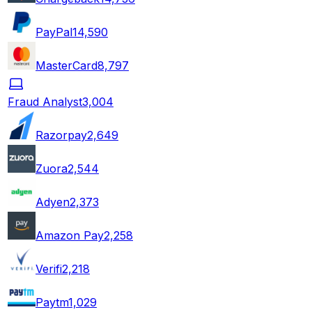
PayPal
14,590
MasterCard
8,797
Fraud Analyst
3,004
Razorpay
2,649
Zuora
2,544
Adyen
2,373
Amazon Pay
2,258
Verifi
2,218
Paytm
1,029