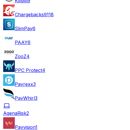
Killbill
9
Chargebacks911
8
SlimPay
6
PAAY
6
ZooZ
4
PPC Protect
4
Payrexx
3
PayWhirl
3
AgenaRisk
2
Payvision
1