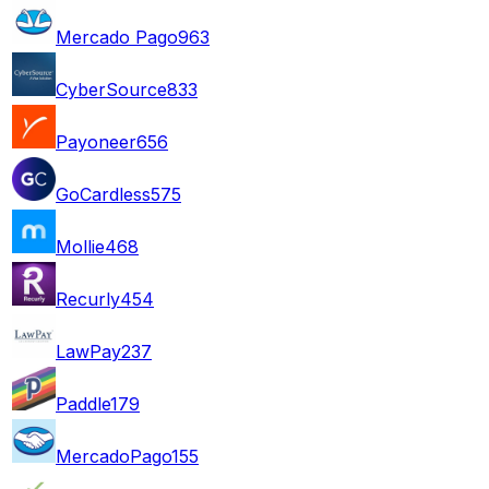
Mercado Pago
963
CyberSource
833
Payoneer
656
GoCardless
575
Mollie
468
Recurly
454
LawPay
237
Paddle
179
MercadoPago
155