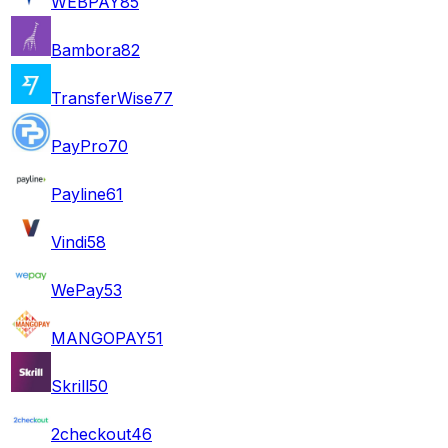
WEBPAY
85
Bambora
82
TransferWise
77
PayPro
70
Payline
61
Vindi
58
WePay
53
MANGOPAY
51
Skrill
50
2checkout
46