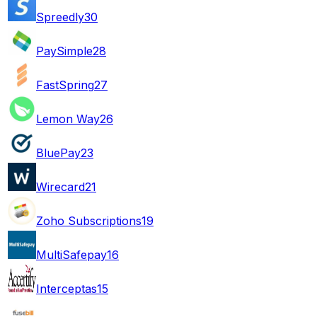
Spreedly
30
PaySimple
28
FastSpring
27
Lemon Way
26
BluePay
23
Wirecard
21
Zoho Subscriptions
19
MultiSafepay
16
Interceptas
15