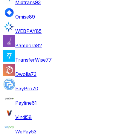
Midtrans
93
Omise
89
WEBPAY
85
Bambora
82
TransferWise
77
Dwolla
73
PayPro
70
Payline
61
Vindi
58
WePay
53