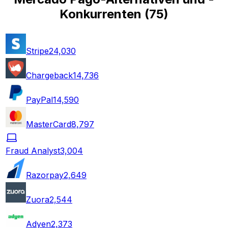
Konkurrenten
(
75
)
Stripe
24,030
Chargeback
14,736
PayPal
14,590
MasterCard
8,797
Fraud Analyst
3,004
Razorpay
2,649
Zuora
2,544
Adyen
2,373