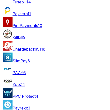
Fusebill
14
Paysera
11
Pin Payments
10
Killbill
9
Chargebacks911
8
SlimPay
6
PAAY
6
ZooZ
4
PPC Protect
4
Payrexx
3