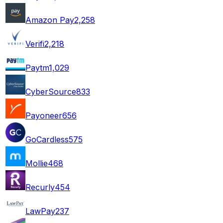
Amazon Pay
2,258
Verifi
2,218
Paytm
1,029
CyberSource
833
Payoneer
656
GoCardless
575
Mollie
468
Recurly
454
LawPay
237