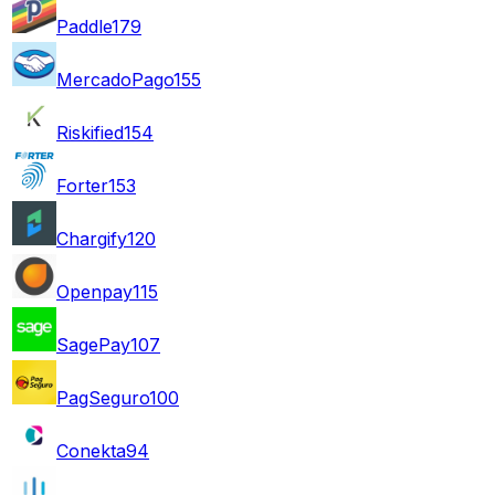
Paddle
179
MercadoPago
155
Riskified
154
Forter
153
Chargify
120
Openpay
115
SagePay
107
PagSeguro
100
Conekta
94