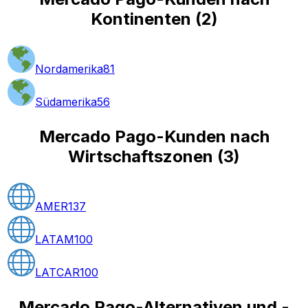
Kontinenten
(
2
)
Nordamerika
81
Südamerika
56
Mercado Pago-Kunden nach
Wirtschaftszonen
(
3
)
AMER
137
LATAM
100
LATCAR
100
Mercado Pago-Alternativen und -