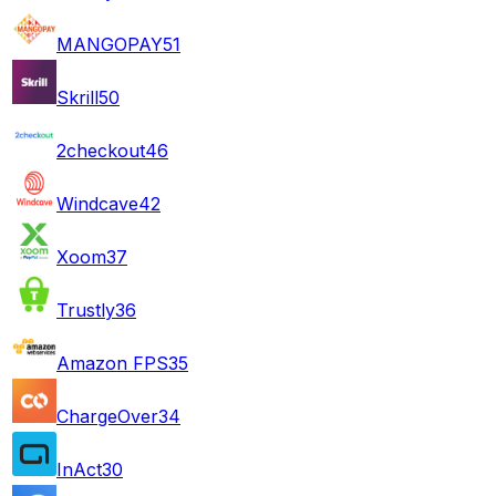
MANGOPAY
51
Skrill
50
2checkout
46
Windcave
42
Xoom
37
Trustly
36
Amazon FPS
35
ChargeOver
34
InAct
30