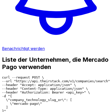
Benachrichtigt werden
Liste der Unternehmen, die Mercado
Pago verwenden
curl --request POST \

--url "https://api.theirstack.com/v1/companies/search" 
--header "Accept: application/json" \

--header "Content-Type: application/json" \

--header "Authorization: Bearer <api_key>" \

-d "{

  \"company_technology_slug_or\": [

    \"mercado-pago\"

  ]

}"