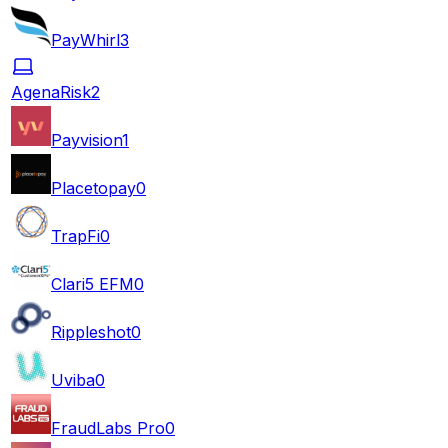
PayWhirl
3
AgenaRisk
2
Payvision
1
Placetopay
0
TrapFi
0
Clari5 EFM
0
Rippleshot
0
Uviba
0
FraudLabs Pro
0