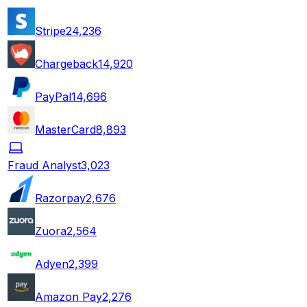
Stripe
24,236
Chargeback
14,920
PayPal
14,696
MasterCard
8,893
Fraud Analyst
3,023
Razorpay
2,676
Zuora
2,564
Adyen
2,399
Amazon Pay
2,276