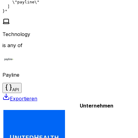
    \"payline\"

  ]

}"
Technology
is any of
Payline
API
Exportieren
Unternehmen