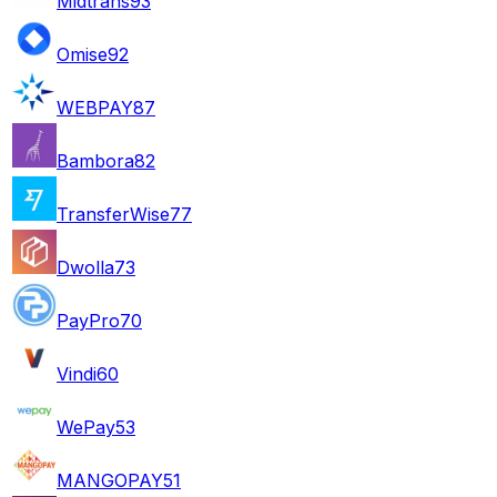
Midtrans
93
Omise
92
WEBPAY
87
Bambora
82
TransferWise
77
Dwolla
73
PayPro
70
Vindi
60
WePay
53
MANGOPAY
51