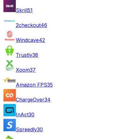
Skrill
51
2checkout
46
Windcave
42
Trustly
38
Xoom
37
Amazon FPS
35
ChargeOver
34
InAct
30
Spreedly
30