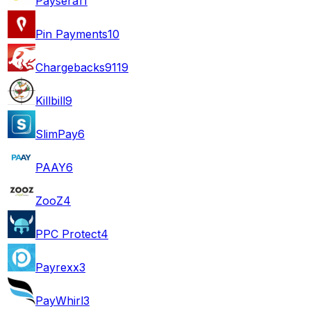
Paysera
11
Pin Payments
10
Chargebacks911
9
Killbill
9
SlimPay
6
PAAY
6
ZooZ
4
PPC Protect
4
Payrexx
3
PayWhirl
3