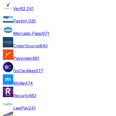
Verifi
2,241
Paytm
1,035
Mercado Pago
971
CyberSource
840
Payoneer
661
GoCardless
577
Mollie
474
Recurly
463
LawPay
241