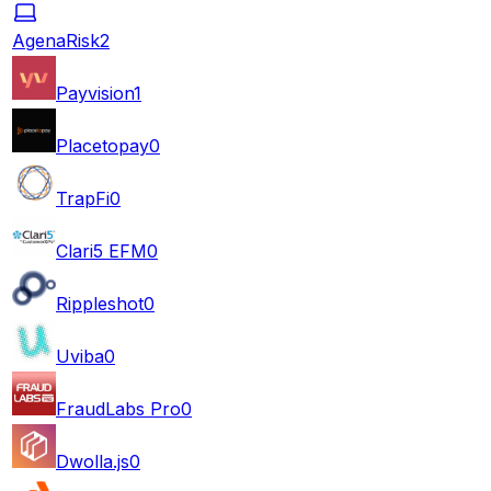
AgenaRisk
2
Payvision
1
Placetopay
0
TrapFi
0
Clari5 EFM
0
Rippleshot
0
Uviba
0
FraudLabs Pro
0
Dwolla.js
0