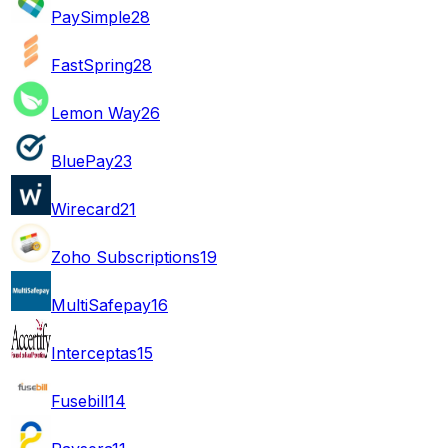
PaySimple
28
FastSpring
28
Lemon Way
26
BluePay
23
Wirecard
21
Zoho Subscriptions
19
MultiSafepay
16
Interceptas
15
Fusebill
14