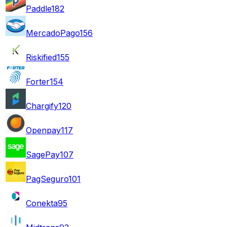
Paddle
182
MercadoPago
156
Riskified
155
Forter
154
Chargify
120
Openpay
117
SagePay
107
PagSeguro
101
Conekta
95