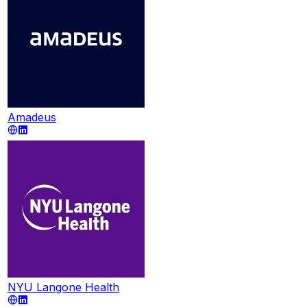
Amadeus
NYU Langone Health